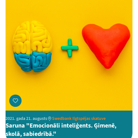
Threads
Facebook
Youtube
X
Instagram
Flick
TikTok
2021. gada 21. augusts
Swedbank Ilgtspējas skatuve
Saruna "Emocionāli inteliģents. Ģimenē,
skolā, sabiedrībā."