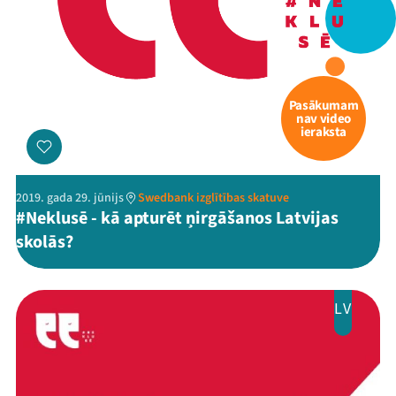
Pasākumam
nav video
ieraksta
2019. gada 29. jūnijs
Swedbank izglītības skatuve
#Neklusē - kā apturēt ņirgāšanos Latvijas
skolās?
Mana programma
LV
Festivāls
Programma