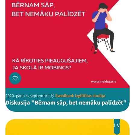
Arhīvs
Viņi bija LAMPĀ 2026
Jaunumi
Ziedo
Veikals
Kontakti
2020. gada 4. septembris
Swedbank Izglītības studija
Diskusija "Bērnam sāp, bet nemāku palīdzēt"
LV