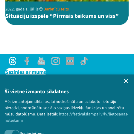
2022. gada 1. jūlijs
Darbnīcu telts
Situāciju izspēle “Pirmais teikums un viss”
Threads
Facebook
Youtube
Instagram
Flick
TikTok
Sazinies ar mums
Privātuma politika
Lietošanas noteikumi un sīkdatņu politika
Šī vietne izmanto sīkdatnes
Bērnu aizsardzības politika
Mēs izmantojam sīkfailus, lai nodrošinātu un uzlabotu lietotāju
© 2026 Sarunu festivāls LAMPA Visas tiesības
pieredzi, nodrošinātu sociālo saziņas līdzekļu funkcijas un analizētu
paturētas.
mūsu datplūsmu. Detalizētāk:
https://festivalslampa.lv/lv/lietosanas-
noteikumi
Nepieciešams