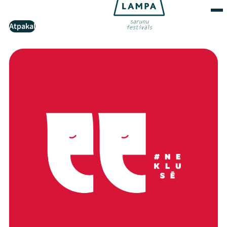
Atpakaļ