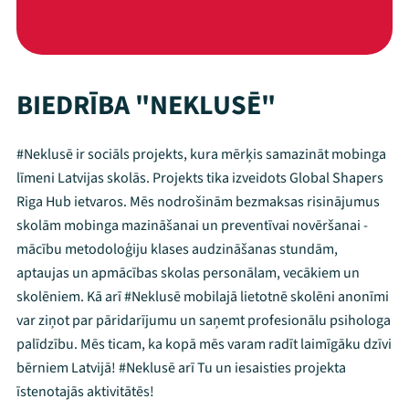
BIEDRĪBA "NEKLUSĒ"
#Neklusē ir sociāls projekts, kura mērķis samazināt mobinga
līmeni Latvijas skolās. Projekts tika izveidots Global Shapers
Riga Hub ietvaros. Mēs nodrošinām bezmaksas risinājumus
skolām mobinga mazināšanai un preventīvai novēršanai -
mācību metodoloģiju klases audzināšanas stundām,
aptaujas un apmācības skolas personālam, vecākiem un
skolēniem. Kā arī #Neklusē mobilajā lietotnē skolēni anonīmi
var ziņot par pāridarījumu un saņemt profesionālu psihologa
palīdzību. Mēs ticam, ka kopā mēs varam radīt laimīgāku dzīvi
bērniem Latvijā! #Neklusē arī Tu un iesaisties projekta
īstenotajās aktivitātēs!