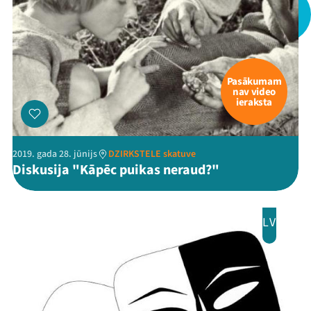
Pasākumam
nav video
ieraksta
2019. gada 28. jūnijs
DZIRKSTELE skatuve
Diskusija "Kāpēc puikas neraud?"
LV