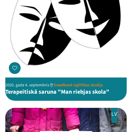
2020. gada 4. septembris
Swedbank Izglītības studija
Terapeitiskā saruna "Man riebjas skola"
LV