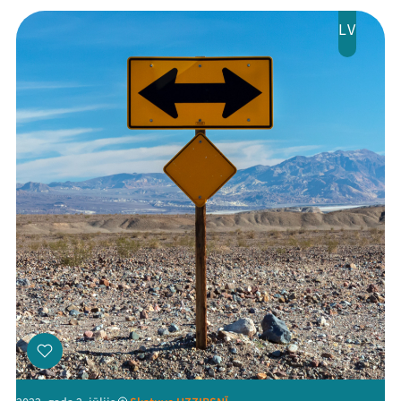
LV
Mana programma
Festivāls
Programma
Arhīvs
Viņi bija LAMPĀ 2026
Jaunumi
Ziedo
Veikals
Kontakti