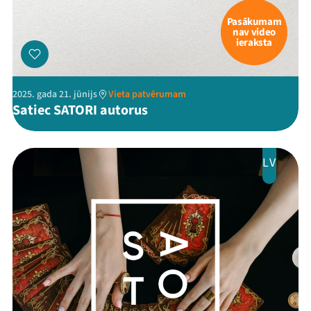
Pasākumam
nav video
ieraksta
2025. gada 21. jūnijs
Vieta patvērumam
Satiec SATORI autorus
LV