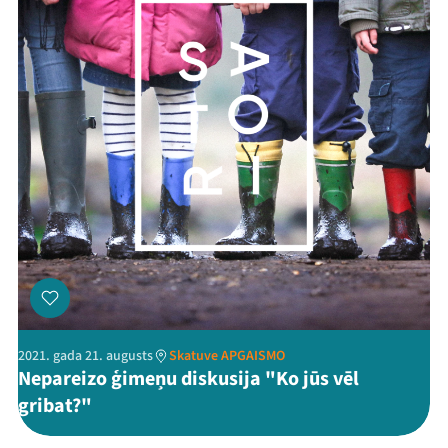
2021. gada 21. augusts
Skatuve APGAISMO
Nepareizo ģimeņu diskusija "Ko jūs vēl
gribat?"