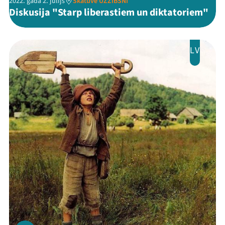
2022. gada 2. jūlijs
Skatuve UZZIBSNĪ
Diskusija "Starp liberastiem un diktatoriem"
LV
Threads
Facebook
Youtube
X
Instagram
Flick
TikTok