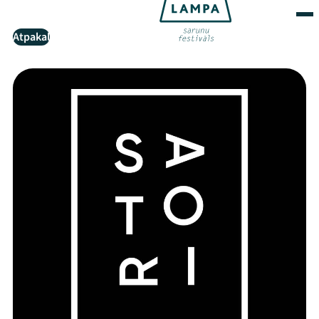
Atpakaļ