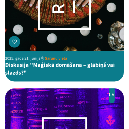
2025. gada 21. jūnijs
Sarunu vieta
Diskusija "Maģiskā domāšana – glābiņš vai
slazds?"
LV