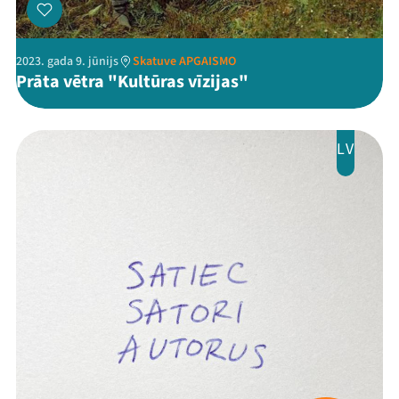
2023. gada 9. jūnijs
Skatuve APGAISMO
Prāta vētra "Kultūras vīzijas"
LV