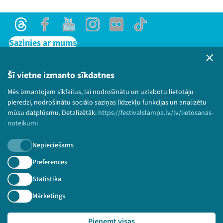
Threads
Facebook
Youtube
Instagram
Flick
TikTok
Sazinies ar mums
Privātuma politika
Lietošanas noteikumi un sīkdatņu politika
Šī vietne izmanto sīkdatnes
Bērnu aizsardzības politika
Mēs izmantojam sīkfailus, lai nodrošinātu un uzlabotu lietotāju
© 2026 Sarunu festivāls LAMPA Visas tiesības
pieredzi, nodrošinātu sociālo saziņas līdzekļu funkcijas un analizētu
paturētas.
mūsu datplūsmu. Detalizētāk:
https://festivalslampa.lv/lv/lietosanas-
noteikumi
Nepieciešams
Piesakies jaunumiem!
Preferences
Statistika
Nepalaid garām aktuālāko informāciju!
Mārketings
Pieņemt visas