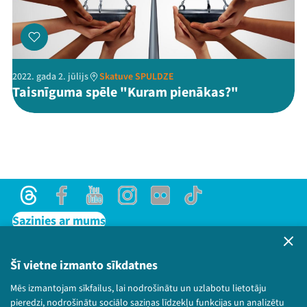
2022. gada 2. jūlijs
Skatuve SPULDZE
Taisnīguma spēle "Kuram pienākas?"
Threads
Facebook
Youtube
Instagram
Flick
TikTok
Sazinies ar mums
Privātuma politika
Lietošanas noteikumi un sīkdatņu politika
Šī vietne izmanto sīkdatnes
Bērnu aizsardzības politika
Mēs izmantojam sīkfailus, lai nodrošinātu un uzlabotu lietotāju
© 2026 Sarunu festivāls LAMPA Visas tiesības
pieredzi, nodrošinātu sociālo saziņas līdzekļu funkcijas un analizētu