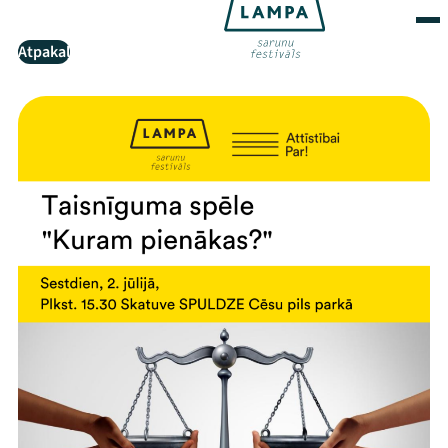
Atpakaļ