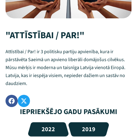
"ATTĪSTĪBAI / PAR!"
Attīstībai / Par! ir 3 politisku partiju apvienība, kura ir
pārstāvēta Saeimā un apvieno liberāli domājošus cilvēkus.
Mūsu mērķis ir moderna un taisnīga Latvija vienotā Eiropā.
Latvija, kas ir iespēja visiem, nepieder dažiem un sastāv no
daudziem.
IEPRIEKŠĒJO GADU PASĀKUMI
2022
2019