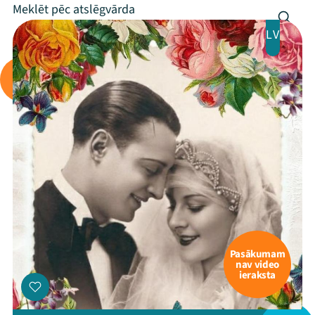
LV
Mana programma
Festivāls
Programma
Arhīvs
Viņi bija LAMPĀ 2026
Pasākumam
nav video
ieraksta
Jaunumi
Ziedo