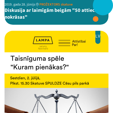
2019. gada 28. jūnijs
PROŽEKTORS skatuve
Diskusija ar laimīgām beigām "50 attiecību
Veikals
nokrāsas"
Kontakti
LV
Threads
Facebook
Youtube
X
Instagram
Flick
TikTok