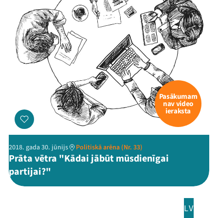
Veikals
Kontakti
Pasākumam
nav video
ieraksta
Threads
Facebook
Youtube
X
Instagram
Flick
TikTok
2018. gada 30. jūnijs
Politiskā arēna (Nr. 33)
Prāta vētra "Kādai jābūt mūsdienīgai
partijai?"
LV