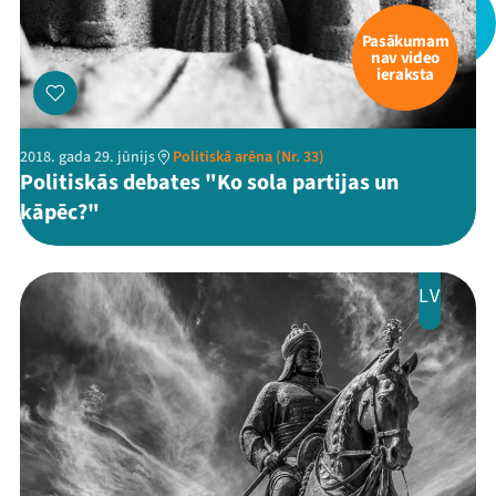
Pasākumam
nav video
ieraksta
2018. gada 29. jūnijs
Politiskā arēna (Nr. 33)
Politiskās debates "Ko sola partijas un
kāpēc?"
LV