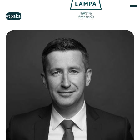
Atpakaļ