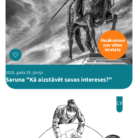
Mana programma
Pasākumam
nav video
ieraksta
Festivāls
Programma
2018. gada 29. jūnijs
Saruna "Kā aizstāvēt savas intereses?"
Arhīvs
Viņi bija LAMPĀ 2026
LV
Jaunumi
Ziedo