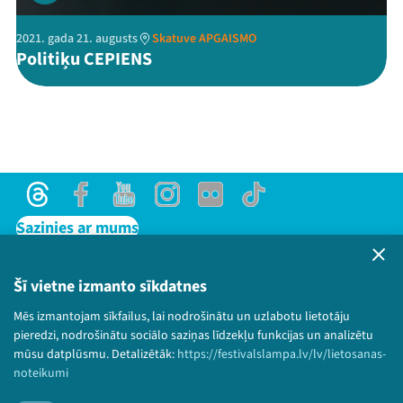
2021. gada 21. augusts
Skatuve APGAISMO
Politiķu CEPIENS
Threads
Facebook
Youtube
Instagram
Flick
TikTok
Sazinies ar mums
Privātuma politika
Lietošanas noteikumi un sīkdatņu politika
Šī vietne izmanto sīkdatnes
Bērnu aizsardzības politika
Mēs izmantojam sīkfailus, lai nodrošinātu un uzlabotu lietotāju
© 2026 Sarunu festivāls LAMPA Visas tiesības
pieredzi, nodrošinātu sociālo saziņas līdzekļu funkcijas un analizētu
paturētas.
mūsu datplūsmu. Detalizētāk:
https://festivalslampa.lv/lv/lietosanas-
noteikumi