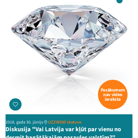
Pasākumam
nav video
ieraksta
2018. gada 30. jūnijs
UZZIBSNĪ skatuve
Diskusija "Vai Latvija var kļūt par vienu no
desmit bagātākajām pasaules valstīm?"