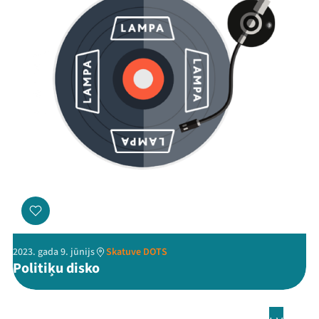
2023. gada 9. jūnijs
Skatuve DOTS
Politiķu disko