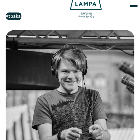
Atpakaļ