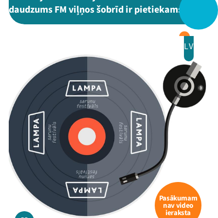
daudzums FM viļņos šobrīd ir pietiekams?”
LV
Pasākumam
nav video
ieraksta