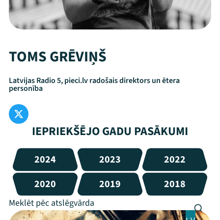
TOMS GRĒVIŅŠ
Latvijas Radio 5, pieci.lv radošais direktors un ētera
personība
IEPRIEKŠĒJO GADU PASĀKUMI
2024
2023
2022
2020
2019
2018