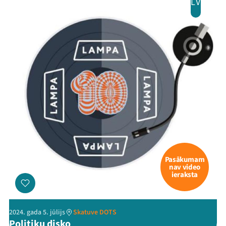
LV
Pasākumam
nav video
ieraksta
2024. gada 5. jūlijs
Skatuve DOTS
Politiķu disko