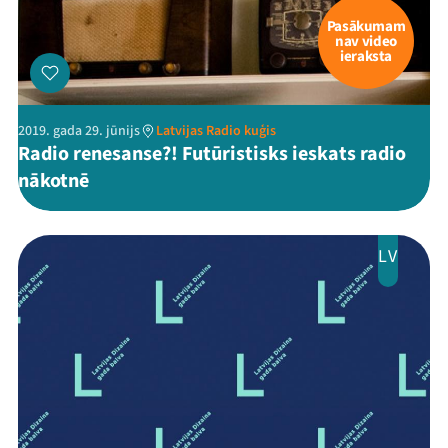
Pasākumam
nav video
ieraksta
2019. gada 29. jūnijs
Latvijas Radio kuģis
Radio renesanse?! Futūristisks ieskats radio
nākotnē
LV