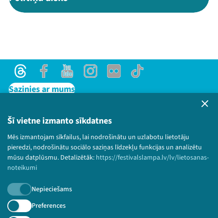
Threads
Facebook
Youtube
Instagram
Flick
TikTok
Sazinies ar mums
Privātuma politika
Lietošanas noteikumi un sīkdatņu politika
Šī vietne izmanto sīkdatnes
Bērnu aizsardzības politika
Mēs izmantojam sīkfailus, lai nodrošinātu un uzlabotu lietotāju
© 2026 Sarunu festivāls LAMPA Visas tiesības
pieredzi, nodrošinātu sociālo saziņas līdzekļu funkcijas un analizētu
paturētas.
mūsu datplūsmu. Detalizētāk:
https://festivalslampa.lv/lv/lietosanas-
noteikumi
Nepieciešams
Piesakies jaunumiem!
Preferences