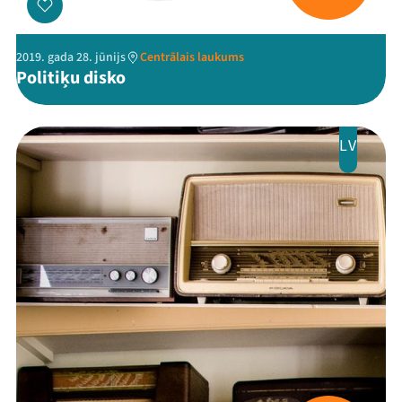
2019. gada 28. jūnijs
Centrālais laukums
Politiķu disko
LV