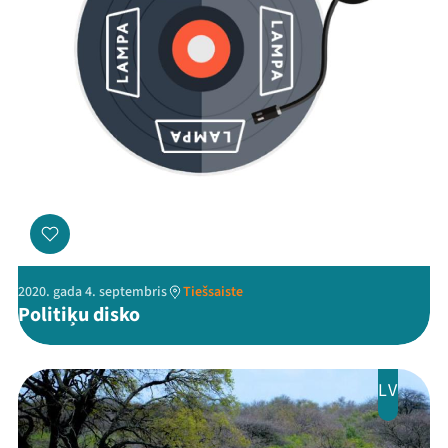
2020. gada 4. septembris
Tiešsaiste
Politiķu disko
LV