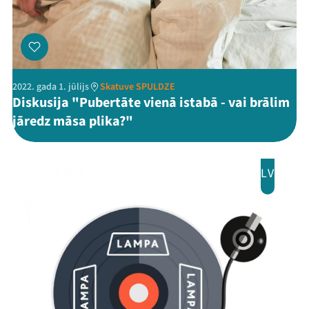
2022. gada 1. jūlijs
Skatuve SPULDZE
Diskusija "Pubertāte vienā istabā - vai brālim
jāredz māsa plika?"
LV