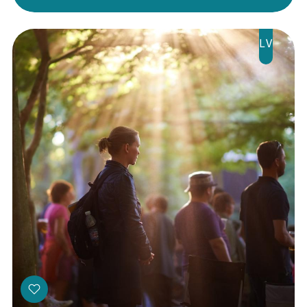
Kontakti
LV
Threads
Facebook
Youtube
X
Instagram
Flick
TikTok