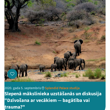
Mana programma
Festivāls
Programma
Arhīvs
Viņi bija LAMPĀ 2026
Jaunumi
2020. gada 5. septembris
Splendid Palace studija
Ziedo
Slepenā mākslinieka uzstāšanās un diskusija
"Dzīvošana ar vecākiem — bagātība vai
Veikals
trauma?"