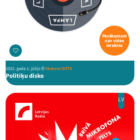
Pasākumam
nav video
ieraksta
2022. gada 1. jūlijs
Skatuve DOTS
Politiķu disko
LV