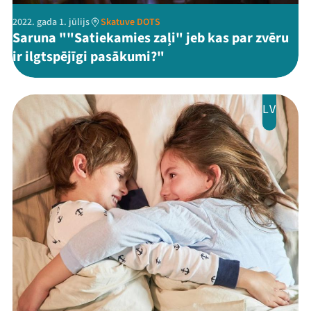
2022. gada 1. jūlijs
Skatuve DOTS
Saruna ""Satiekamies zaļi" jeb kas par zvēru
ir ilgtspējīgi pasākumi?"
LV