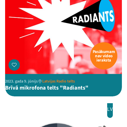
Pasākumam
nav video
ieraksta
2023. gada 9. jūnijs
Latvijas Radio telts
Brīvā mikrofona telts "Radiants"
LV