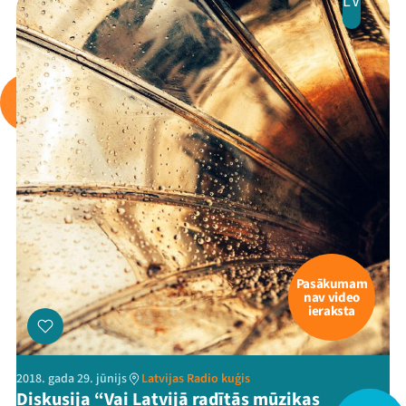
LV
Pasākumam
nav video
ieraksta
2018. gada 29. jūnijs
Latvijas Radio kuģis
Diskusija “Vai Latvijā radītās mūzikas