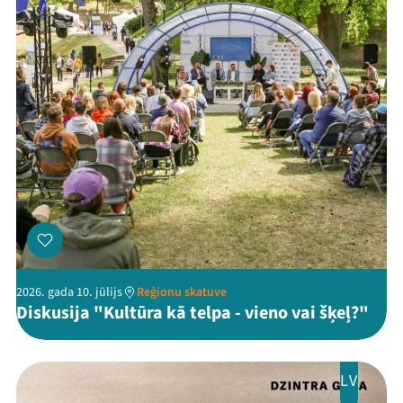
2026. gada 10. jūlijs
Reģionu skatuve
Diskusija "Kultūra kā telpa - vieno vai šķeļ?"
LV