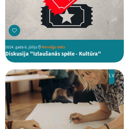
2024. gada 6. jūlijs
Norvēģu telts
Diskusija "Izlaušanās spēle - Kultūra"
LV