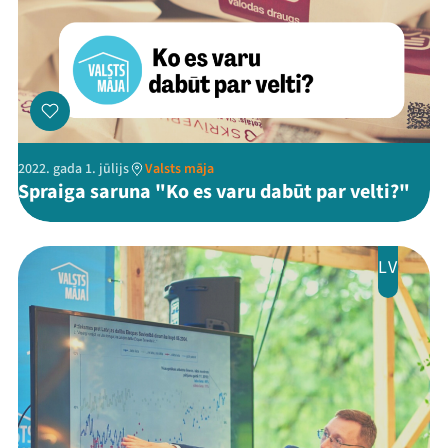
Threads
Facebook
Youtube
X
Instagram
Flick
TikTok
2022. gada 1. jūlijs
Valsts māja
Spraiga saruna "Ko es varu dabūt par velti?"
LV