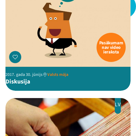
Pasākumam
nav video
ieraksta
2017. gada 30. jūnijs
Valsts māja
Diskusija
LV