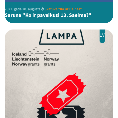
2021. gada 20. augusts
Skatuve "Kā uz Delnas"
Saruna "Ko ir paveikusi 13. Saeima?"
LV
Mana programma
Festivāls