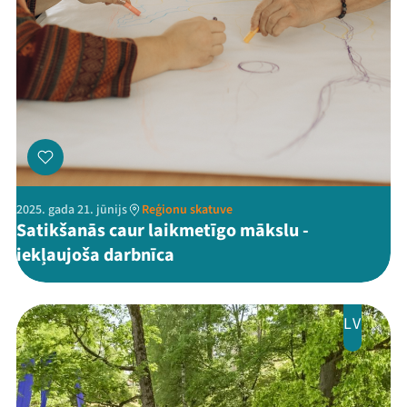
2025. gada 21. jūnijs
Reģionu skatuve
Satikšanās caur laikmetīgo mākslu -
iekļaujoša darbnīca
LV