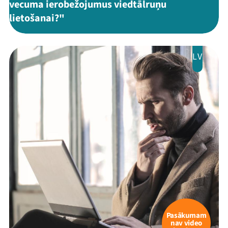
vecuma ierobežojumus viedtālruņu
lietošanai?"
LV
Pasākumam
nav video