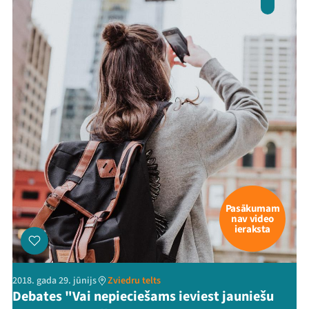
Pasākumam
nav video
ieraksta
2018. gada 29. jūnijs
Zviedru telts
Debates "Vai nepieciešams ieviest jauniešu