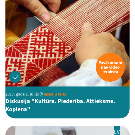
Pasākumam
nav video
ieraksta
2017. gada 1. jūlijs
Iespēju telts
Diskusija "Kultūra. Piederība. Attieksme.
Kopiena"
LV