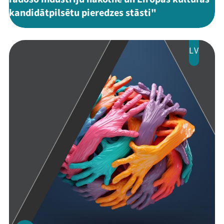
kandidātpilsētu pieredzes stāsti"
LV