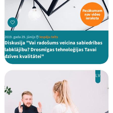
Pasākumam
nav video
ieraksta
2019. gada 29. jūnijs
Iespēju telts
Diskusija "Vai radošums veicina sabiedrības
labklājību? Drosmīgas tehnoloģijas Tavai
dzīves kvalitātei"
LV