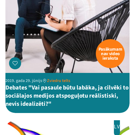
Pasākumam
nav video
ieraksta
2019. gada 29. jūnijs
Zviedru telts
Debates "Vai pasaule būtu labāka, ja cilvēki to
sociālajos medijos atspoguļotu reālistiski,
nevis idealizēti?"
LV