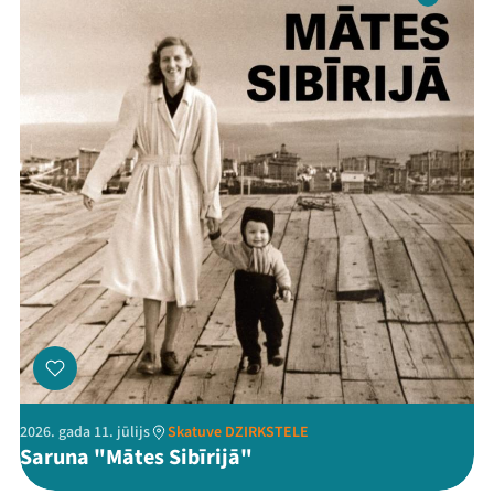
2026. gada 11. jūlijs
Skatuve DZIRKSTELE
Saruna "Mātes Sibīrijā"