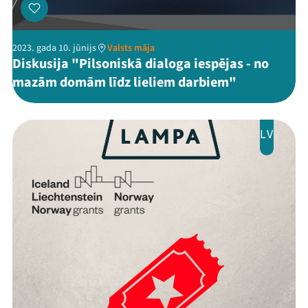
2023. gada 10. jūnijs
Valsts māja
Diskusija "Pilsoniskā dialoga iespējas - no
mazām domām līdz lieliem darbiem"
LV