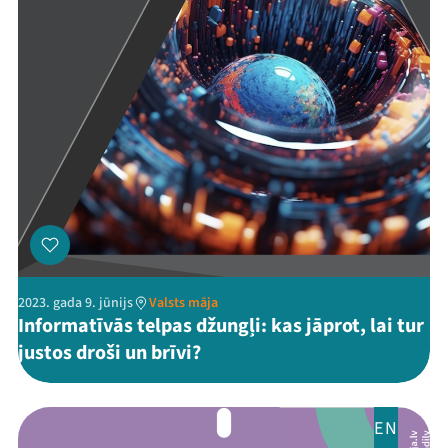
2023. gada 9. jūnijs
Valsts māja
Informatīvās telpas džungļi: kas jāprot, lai tur
justos droši un brīvi?
EN