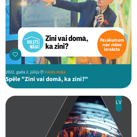
Pasākumam
nav video
ieraksta
2022. gada 2. jūlijs
Valsts māja
Spēle "Zini vai domā, ka zini?"
LV