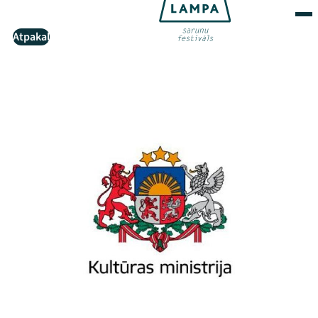
Atpakaļ