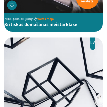
ieraksta
2018. gada 30. jūnijs
Valsts māja
Kritiskās domāšanas meistarklase
LV