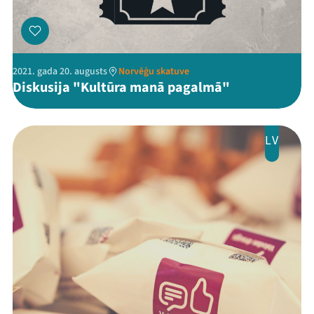
Programma
Arhīvs
Viņi bija LAMPĀ 2026
2021. gada 20. augusts
Norvēģu skatuve
Diskusija "Kultūra manā pagalmā"
Jaunumi
Ziedo
LV
Veikals
Kontakti