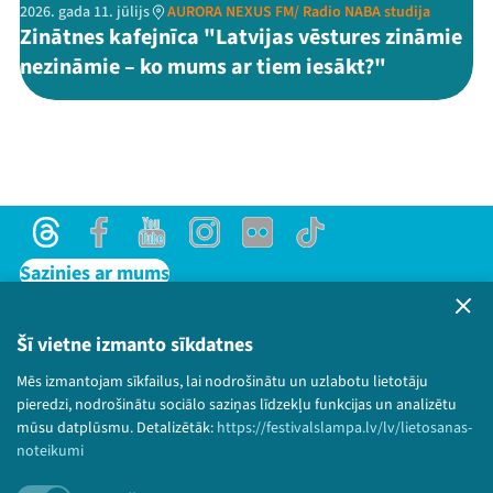
2026. gada 11. jūlijs
AURORA NEXUS FM/ Radio NABA studija
Zinātnes kafejnīca "Latvijas vēstures zināmie
nezināmie – ko mums ar tiem iesākt?"
Threads
Facebook
Youtube
Instagram
Flick
TikTok
Sazinies ar mums
Privātuma politika
Lietošanas noteikumi un sīkdatņu politika
Šī vietne izmanto sīkdatnes
Bērnu aizsardzības politika
Mēs izmantojam sīkfailus, lai nodrošinātu un uzlabotu lietotāju
© 2026 Sarunu festivāls LAMPA Visas tiesības
pieredzi, nodrošinātu sociālo saziņas līdzekļu funkcijas un analizētu
paturētas.
mūsu datplūsmu. Detalizētāk:
https://festivalslampa.lv/lv/lietosanas-
noteikumi