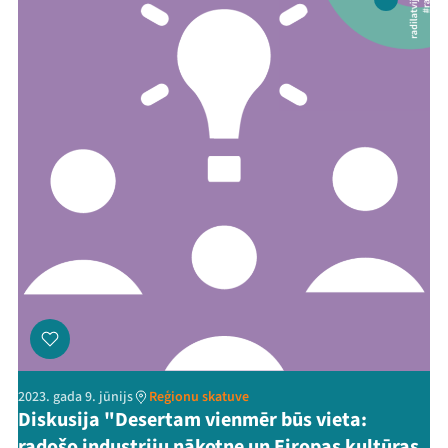
2023. gada 9. jūnijs
Reģionu skatuve
Diskusija "Desertam vienmēr būs vieta:
radošo industriju nākotne un Eiropas kultūras