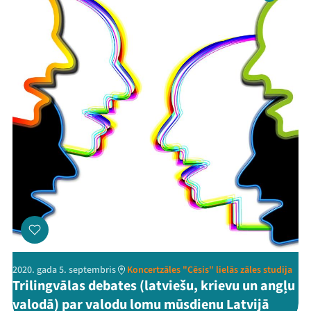
2020. gada 5. septembris
Koncertzāles "Cēsis" lielās zāles studija
Trilingvālas debates (latviešu, krievu un angļu
valodā) par valodu lomu mūsdienu Latvijā