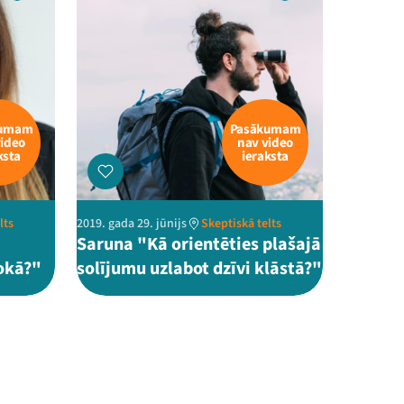
kumam
Pasākumam
video
nav video
ksta
ieraksta
lts
2019. gada 29. jūnijs
Skeptiskā telts
Saruna "Kā orientēties plašajā
rokā?"
solījumu uzlabot dzīvi klāstā?"