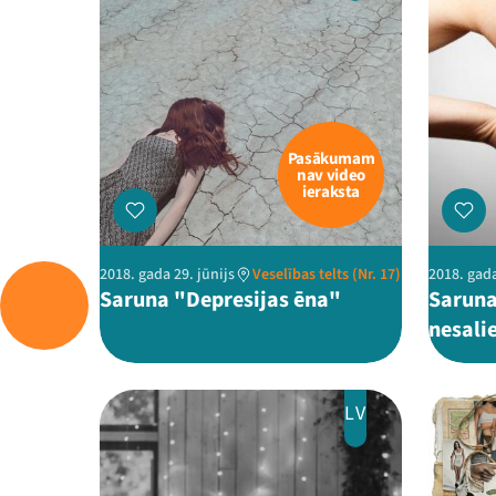
Pasākumam
nav video
ieraksta
2018. gada 29. jūnijs
Veselības telts (Nr. 17)
2018. gada
Saruna "Depresijas ēna"
Saruna
nesalie
LV