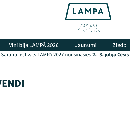
Viņi bija LAMPĀ 2026
Jaunumi
Ziedo
Sarunu festivāls LAMPA 2027 norisināsies
2.–3. jūlijā Cēsīs
VENDI