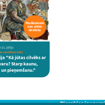
Pasākumam
nav video
ieraksta
 11. jūlijs
s veselības telts
ja "Kā jūtas cilvēks ar
svaru? Starp kaunu,
 un pieņemšanu."
Piesakies jaunum