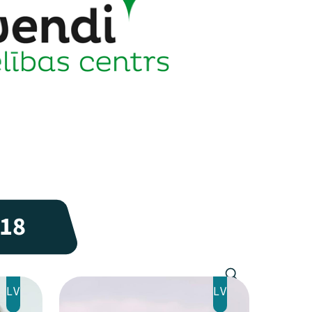
18
LV
LV