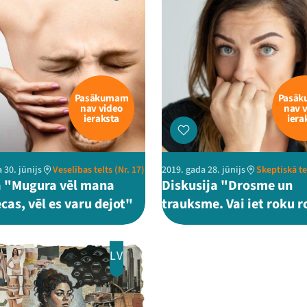
Pasākumam
Pasā
nav video
nav 
ieraksta
iera
 30. jūnijs
Veselības telts (Nr. 17)
2019. gada 28. jūnijs
Skeptiskā te
 "Mugura vēl mana
Diskusija "Drosme un
cas, vēl es varu dejot"
trauksme. Vai iet roku 
LV