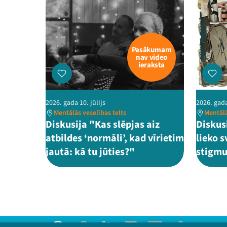
Pasākumam
nav video
ieraksta
2026. gada 10. jūlijs
2026. gada
Mentālās veselības telts
Mentālā
Diskusija "Kas slēpjas aiz
Diskusi
atbildes ‘normāli’, kad vīrietim
lieko 
jautā: kā tu jūties?"
stigmu