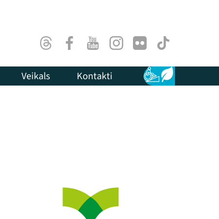
Threads
Facebook
Youtube
Instagram
Flick
TikTok
Veikals
Kontakti
Pieejamība
Ilgtspēja