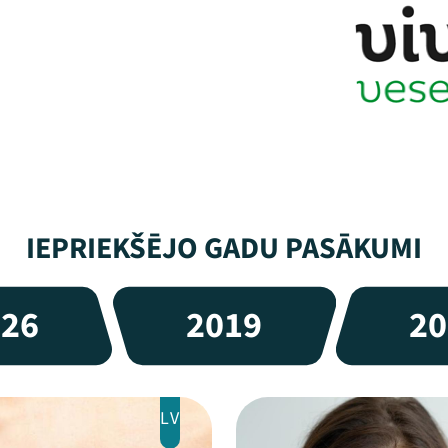
IEPRIEKŠĒJO GADU PASĀKUMI
026
2019
20
LV