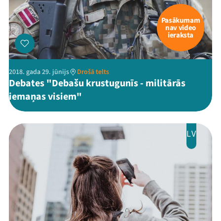
Pasākumam
nav video
ieraksta
2018. gada 29. jūnijs
Drošā telts
Debates "Debašu krustugunīs - militārās
iemaņas visiem"
LV
Mana programma