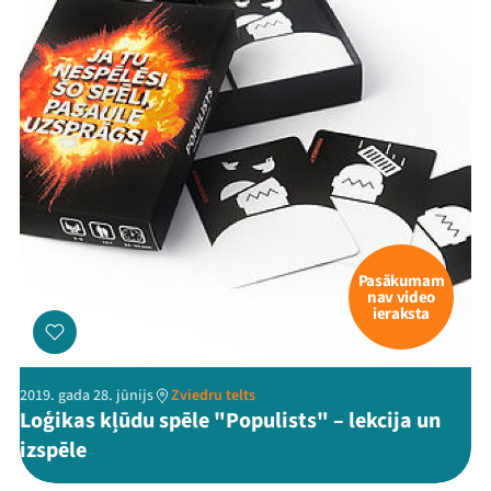
Threads
Facebook
Youtube
X
Instagram
Flick
TikTok
Pasākumam
nav video
ieraksta
2019. gada 28. jūnijs
Zviedru telts
Loģikas kļūdu spēle "Populists" – lekcija un
izspēle