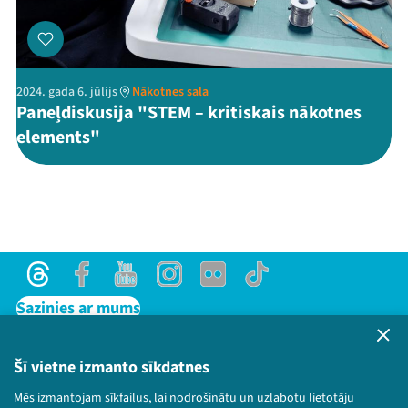
2024. gada 6. jūlijs
Nākotnes sala
Paneļdiskusija "STEM – kritiskais nākotnes
elements"
Threads
Facebook
Youtube
Instagram
Flick
TikTok
Sazinies ar mums
Privātuma politika
Lietošanas noteikumi un sīkdatņu politika
Šī vietne izmanto sīkdatnes
Bērnu aizsardzības politika
Mēs izmantojam sīkfailus, lai nodrošinātu un uzlabotu lietotāju