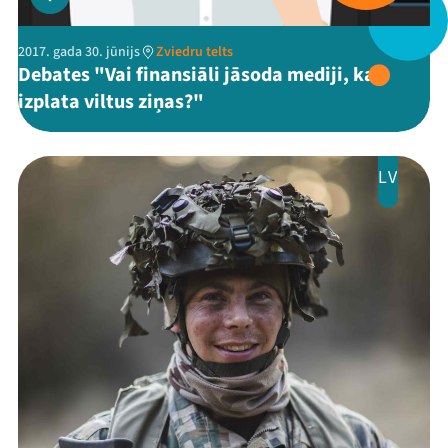
2017. gada 30. jūnijs
Zviedru telts
Debates "Vai finansiāli jāsoda mediji, kas
izplata viltus ziņas?"
LV