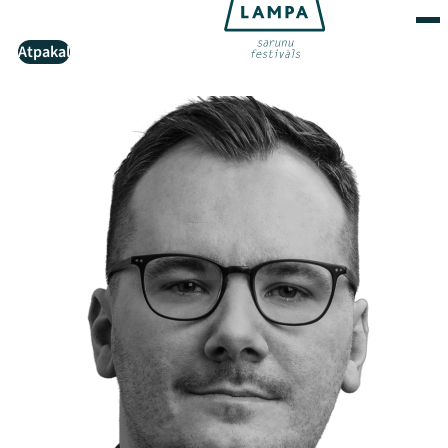
Atpakaļ