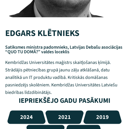
EDGARS KLĒTNIEKS
Satiksmes ministra padomnieks, Latvijas Debašu asociācijas
“QUO TU DOMĀ?” valdes loceklis
Kembridžas Universitātes maģistrs skaitļošanas ķīmijā.
Strādājis pētniecības grupā jaunu zāļu atklāšanā, datu
analītikā un IT produktu vadībā. Kritiskās domāšanas
pasniedzējs skolēniem. Kembridžas Universitātes Latviešu
biedrības līdzdibinātājs.
IEPRIEKŠĒJO GADU PASĀKUMI
2024
2021
2019