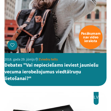
Festivāls
Programma
Arhīvs
Pasākumam
Viņi bija LAMPĀ 2026
nav video
ieraksta
Jaunumi
Ziedo
2018. gada 29. jūnijs
Zviedru telts
Debates "Vai nepieciešams ieviest jauniešu
Veikals
vecuma ierobežojumus viedtālruņu
lietošanai?"
Kontakti
LV