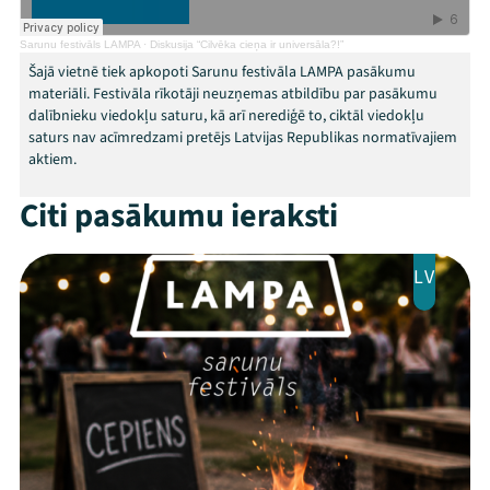
Kontakti
Sarunu festivāls LAMPA
·
Diskusija “Cilvēka cieņa ir universāla?!”
Šajā vietnē tiek apkopoti Sarunu festivāla LAMPA pasākumu
materiāli. Festivāla rīkotāji neuzņemas atbildību par pasākumu
dalībnieku viedokļu saturu, kā arī nerediģē to, ciktāl viedokļu
saturs nav acīmredzami pretējs Latvijas Republikas normatīvajiem
aktiem.
Citi pasākumu ieraksti
LV
Threads
Facebook
Youtube
X
Instagram
Flick
TikTok