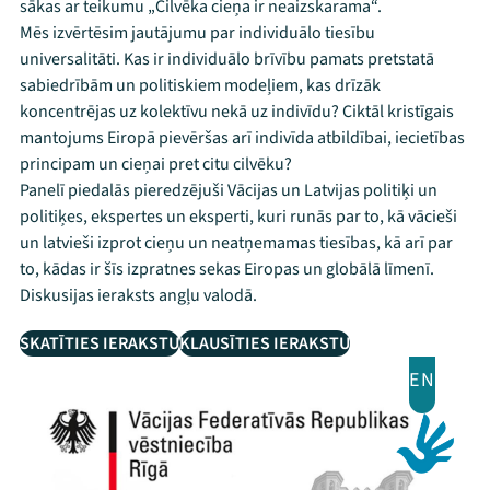
sākas ar teikumu „Cilvēka cieņa ir neaizskarama“.
Mēs izvērtēsim jautājumu par individuālo tiesību
universalitāti. Kas ir individuālo brīvību pamats pretstatā
sabiedrībām un politiskiem modeļiem, kas drīzāk
koncentrējas uz kolektīvu nekā uz indivīdu? Ciktāl kristīgais
mantojums Eiropā pievēršas arī indivīda atbildībai, iecietības
principam un cieņai pret citu cilvēku?
Panelī piedalās pieredzējuši Vācijas un Latvijas politiķi un
politiķes, ekspertes un eksperti, kuri runās par to, kā vācieši
un latvieši izprot cieņu un neatņemamas tiesības, kā arī par
to, kādas ir šīs izpratnes sekas Eiropas un globālā līmenī.
Diskusijas ieraksts angļu valodā.
SKATĪTIES IERAKSTU
KLAUSĪTIES IERAKSTU
EN