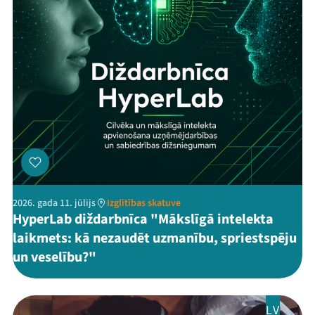
2026. gada 11. jūlijs
Izglītības skatuve
HyperLab diždarbnīca "Mākslīgā intelekta
laikmets: kā nezaudēt uzmanību, spriestspēju
un veselību?"
LV