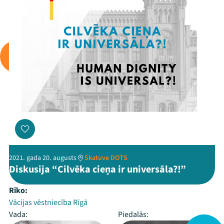
2021. gada 20. augusts
Skatuve DOTS
Diskusija “Cilvēka cieņa ir universāla?!”
Rīko:
Vācijas vēstniecība Rīgā
Vada:
Piedalās: