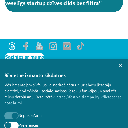
veselīgs startup dzīves cikls bez filtra"
Threads
Facebook
Youtube
Instagram
Flick
TikTok
Sazinies ar mums
Privātuma politika
Lietošanas noteikumi un sīkdatņu politika
Šī vietne izmanto sīkdatnes
Bērnu aizsardzības politika
Mēs izmantojam sīkfailus, lai nodrošinātu un uzlabotu lietotāju
© 2026 Sarunu festivāls LAMPA Visas tiesības
pieredzi, nodrošinātu sociālo saziņas līdzekļu funkcijas un analizētu
paturētas.
mūsu datplūsmu. Detalizētāk:
https://festivalslampa.lv/lv/lietosanas-
noteikumi
Nepieciešams
Piesakies jaunumiem!
Preferences