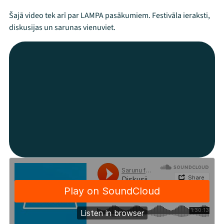
Šajā video tek arī par LAMPA pasākumiem. Festivāla ieraksti,
diskusijas un sarunas vienuviet.
Mana programma
Festivāls
Programma
Arhīvs
Viņi bija LAMPĀ 2026
Jaunumi
Ziedo
Veikals