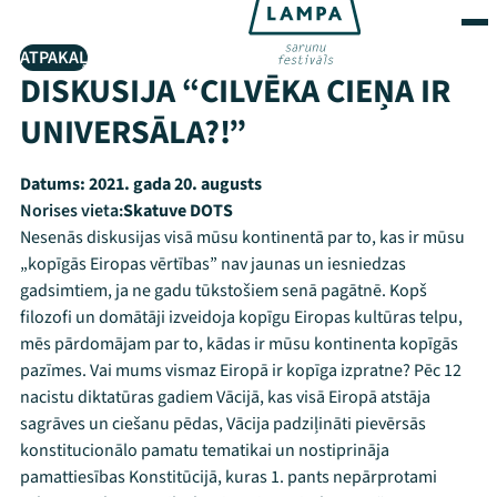
ATPAKAĻ
DISKUSIJA “CILVĒKA CIEŅA IR
UNIVERSĀLA?!”
Datums:
2021. gada 20. augusts
Norises vieta:
Skatuve DOTS
Nesenās diskusijas visā mūsu kontinentā par to, kas ir mūsu
„kopīgās Eiropas vērtības” nav jaunas un iesniedzas
gadsimtiem, ja ne gadu tūkstošiem senā pagātnē. Kopš
filozofi un domātāji izveidoja kopīgu Eiropas kultūras telpu,
mēs pārdomājam par to, kādas ir mūsu kontinenta kopīgās
pazīmes. Vai mums vismaz Eiropā ir kopīga izpratne? Pēc 12
nacistu diktatūras gadiem Vācijā, kas visā Eiropā atstāja
sagrāves un ciešanu pēdas, Vācija padziļināti pievērsās
konstitucionālo pamatu tematikai un nostiprināja
pamattiesības Konstitūcijā, kuras 1. pants nepārprotami