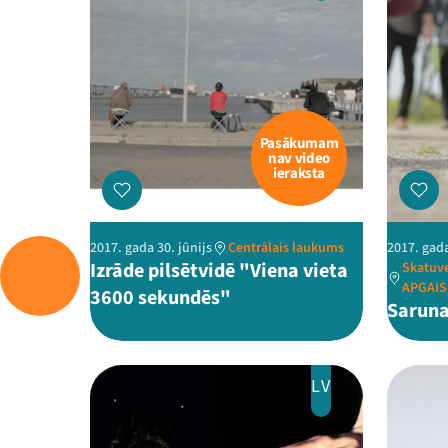
Pasākumam
nav video
ieraksta
2017. gada 30. jūnijs
Centrālais laukums
2017. gada
Izrāde pilsētvidē "Viena vieta
Skatuv
APGAI
3600 sekundēs"
Saruna
LV