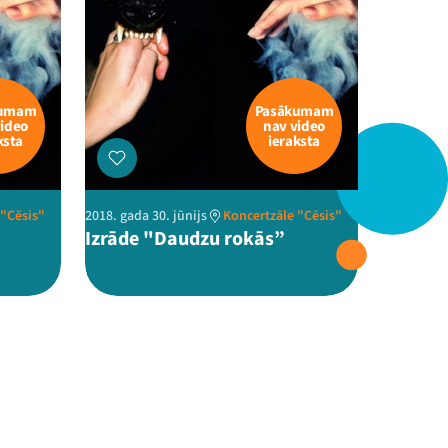
kumam
Pasākumam
video
nav video
ksta
ieraksta
 "Cēsis"
2018. gada 30. jūnijs
Koncertzāle "Cēsis"
Izrāde "Daudzu rokās”