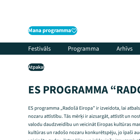
Mana programma
Festivāls
Programma
Arhīvs
Atpakaļ
ES PROGRAMMA “RADO
ES programma „Radošā Eiropa” ir izveidota, lai atbals
nozaru attīstību. Tās mērķi ir aizsargāt, attīstīt un no
valodu daudzveidību un veicināt Eiropas kultūras ma
kultūras un radošo nozaru konkurētspēju, jo īpaši aud