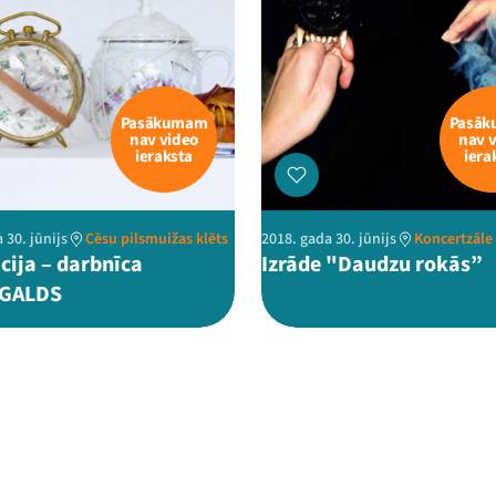
Pasākumam
Pasā
nav video
nav 
ieraksta
iera
 30. jūnijs
Cēsu pilsmuižas klēts
2018. gada 30. jūnijs
Koncertzāle
cija – darbnīca
Izrāde "Daudzu rokās”
GALDS