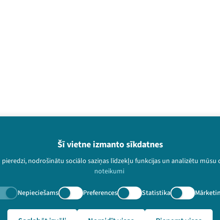
Šī vietne izmanto sīkdatnes
u pieredzi, nodrošinātu sociālo saziņas līdzekļu funkcijas un analizētu mūsu
Piesakies jaunum
noteikumi
Nepalaid garām aktuālāko in
Nepieciešams
Preferences
Statistika
Mārketi