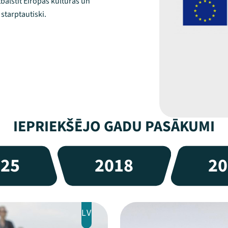
tbalstīt Eiropas kultūras un
starptautiski.
IEPRIEKŠĒJO GADU PASĀKUMI
025
2018
20
LV