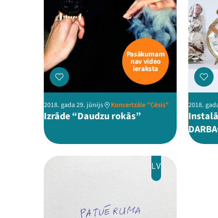
Pasākumam
nav video
ieraksta
2018. gada 29. jūnijs
Koncertzāle "Cēsis"
2018. gada
Izrāde “Daudzu rokās”
Instalā
DARBA
LV