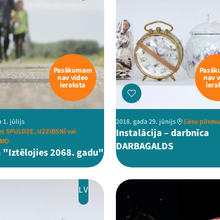
Pasākumam
Pasā
nav video
nav 
ieraksta
iera
 1. jūlijs
2018. gada 29. jūnijs
Cēsu pilsmui
Instalācija – darbnīca
es SPULDZE, UZZIBSNĪ vai
SMO
DARBAGALDS
 "Iztēlojies 2068. gadu"
LV