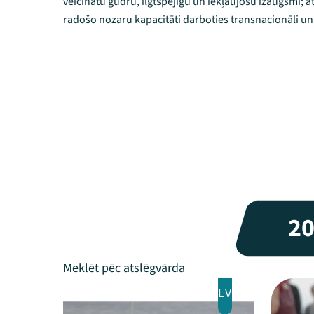
veicinātu gudru, ilgtspējīgu un iekļaujošu izaugsmi; a
radošo nozaru kapacitāti darboties transnacionāli un 
2
LV