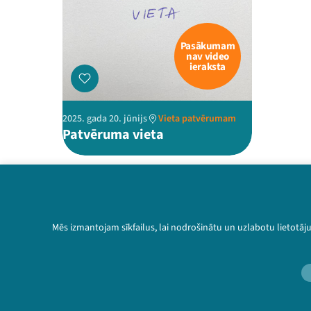
Pasākumam
nav video
ieraksta
2025. gada 20. jūnijs
Vieta patvērumam
Patvēruma vieta
Mēs izmantojam sīkfailus, lai nodrošinātu un uzlabotu lietotāj
Threads
Facebook
Youtube
Instagram
Flick
TikTok
Sazinies ar mums
Privātuma politika
Lietošanas noteikumi un sīkdatņu politika