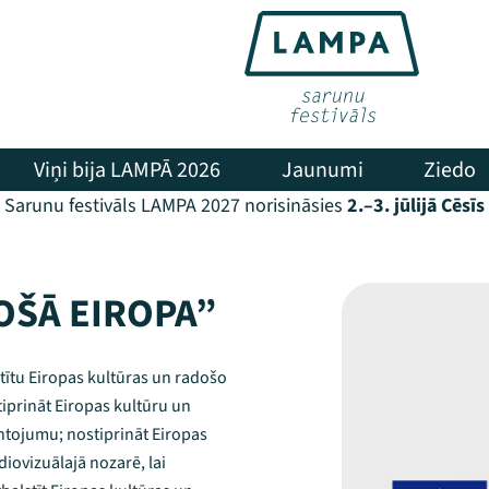
Viņi bija LAMPĀ 2026
Jaunumi
Ziedo
Sarunu festivāls LAMPA 2027 norisināsies
2.–3. jūlijā Cēsīs
ŠĀ EIROPA”
tītu Eiropas kultūras un radošo
stiprināt Eiropas kultūru un
ntojumu; nostiprināt Eiropas
iovizuālajā nozarē, lai