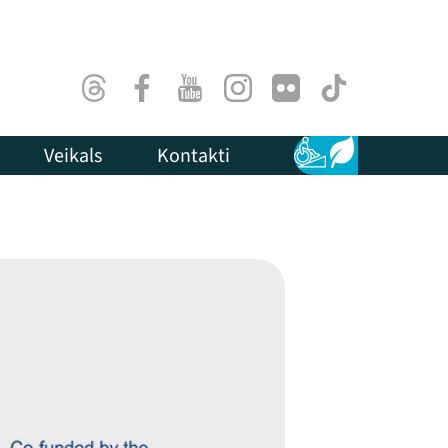
Threads
Facebook
Youtube
Instagram
Flick
TikTok
Veikals
Kontakti
Pieejamība
Ilgtspēja