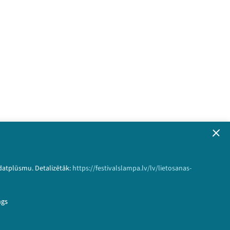
 datplūsmu. Detalizētāk:
iem!
https://festivalslampa.lv/lv/lietosanas-
formāciju!
ngs
Pieteikties