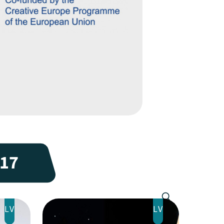
17
LV
LV