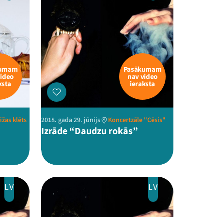
kumam
Pasākumam
video
nav video
ksta
ieraksta
žas klēts
2018. gada 29. jūnijs
Koncertzāle "Cēsis"
Izrāde “Daudzu rokās”
LV
LV