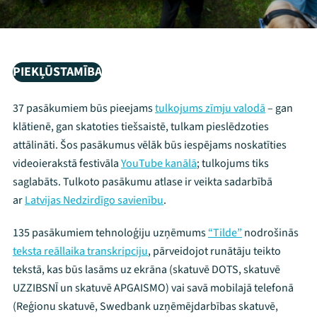
PIEKĻŪSTAMĪBA
37 pasākumiem būs pieejams
tulkojums zīmju valodā
– gan
klātienē, gan skatoties tiešsaistē, tulkam pieslēdzoties
attālināti. Šos pasākumus vēlāk būs iespējams noskatīties
videoierakstā festivāla
YouTube kanālā
; tulkojums tiks
saglabāts. Tulkoto pasākumu atlase ir veikta sadarbībā
ar
Latvijas Nedzirdīgo savienību
.
135 pasākumiem tehnoloģiju uzņēmums
“Tilde”
nodrošinās
teksta reāllaika transkripciju
, pārveidojot runātāju teikto
tekstā, kas būs lasāms uz ekrāna (skatuvē DOTS, skatuvē
UZZIBSNĪ un skatuvē APGAISMO) vai savā mobilajā telefonā
(Reģionu skatuvē, Swedbank uzņēmējdarbības skatuvē,