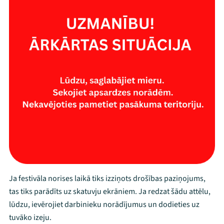
Threads
Facebook
Youtube
X
Instagram
Flick
TikTok
Ja festivāla norises laikā tiks izziņots drošības paziņojums,
tas tiks parādīts uz skatuvju ekrāniem. Ja redzat šādu attēlu,
lūdzu, ievērojiet darbinieku norādījumus un dodieties uz
tuvāko izeju.