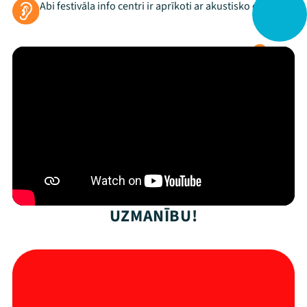
Abi festivāla info centri ir aprīkoti ar akustisko cilpu.
Arhīvs
Viņi bija LAMPĀ 2026
Jaunumi
Ziedo
Veikals
Kontakti
UZMANĪBU!