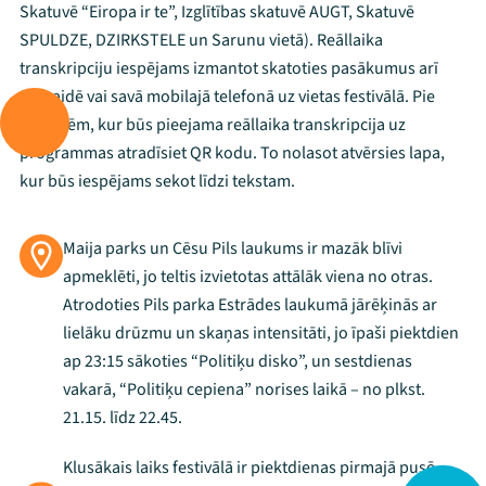
Skatuvē “Eiropa ir te”, Izglītības skatuvē AUGT, Skatuvē
SPULDZE, DZIRKSTELE un Sarunu vietā). Reāllaika
transkripciju iespējams izmantot skatoties pasākumus arī
tiešraidē vai savā mobilajā telefonā uz vietas festivālā. Pie
skatuvēm, kur būs pieejama reāllaika transkripcija uz
programmas atradīsiet QR kodu. To nolasot atvērsies lapa,
kur būs iespējams sekot līdzi tekstam.
Maija parks un Cēsu Pils laukums ir mazāk blīvi
apmeklēti, jo teltis izvietotas attālāk viena no otras.
Atrodoties Pils parka Estrādes laukumā jārēķinās ar
lielāku drūzmu un skaņas intensitāti, jo īpaši piektdien
Mana programma
ap 23:15 sākoties “Politiķu disko”, un sestdienas
vakarā, “Politiķu cepiena” norises laikā – no plkst.
Festivāls
21.15. līdz 22.45.
Programma
Klusākais laiks festivālā ir piektdienas pirmajā pusē.