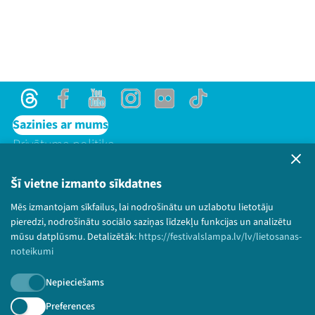
Threads
Facebook
Youtube
Instagram
Flick
TikTok
Sazinies ar mums
Privātuma politika
Lietošanas noteikumi un sīkdatņu politika
Bērnu aizsardzības politika
Šī vietne izmanto sīkdatnes
© 2026 Sarunu festivāls LAMPA Visas tiesības
Mēs izmantojam sīkfailus, lai nodrošinātu un uzlabotu lietotāju
paturētas.
pieredzi, nodrošinātu sociālo saziņas līdzekļu funkcijas un analizētu
mūsu datplūsmu. Detalizētāk:
https://festivalslampa.lv/lv/lietosanas-
noteikumi
Nepieciešams
Piesakies jaunumiem!
Preferences