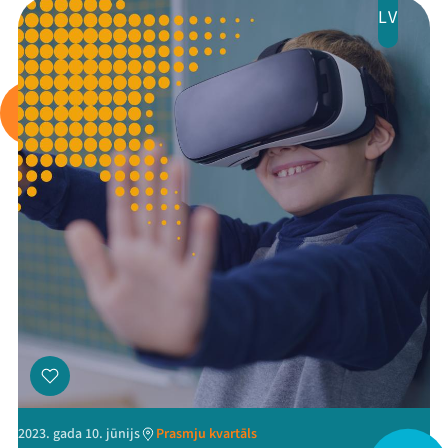
LV
Mana programma
Festivāls
Programma
Arhīvs
Viņi bija LAMPĀ 2026
Jaunumi
2023. gada 10. jūnijs
Prasmju kvartāls
Ziedo