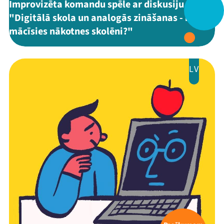
Improvizēta komandu spēle ar diskusiju
"Digitālā skola un analogās zināšanas - kā
Veikals
mācīsies nākotnes skolēni?"
Kontakti
LV
Threads
Facebook
Youtube
X
Instagram
Flick
TikTok