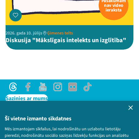
Pasākumam
nav video
ieraksta
2026. gada 10. jūlijs
Ģimenes telts
Diskusija "Mākslīgais intelekts un izglītība"
Threads
Facebook
Youtube
Instagram
Flick
TikTok
Sazinies ar mums
Privātuma politika
Lietošanas noteikumi un sīkdatņu politika
Šī vietne izmanto sīkdatnes
Bērnu aizsardzības politika
Mēs izmantojam sīkfailus, lai nodrošinātu un uzlabotu lietotāju
© 2026 Sarunu festivāls LAMPA Visas tiesības
pieredzi, nodrošinātu sociālo saziņas līdzekļu funkcijas un analizētu