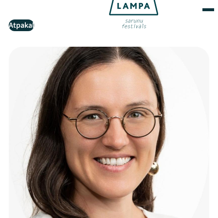
Atpakaļ