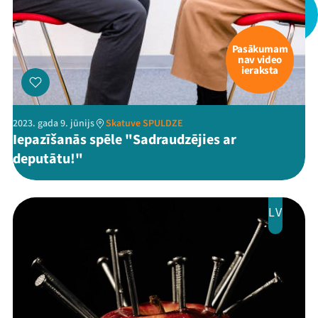
Jaunumi
Pasākumam
nav video
Ziedo
ieraksta
Veikals
2023. gada 9. jūnijs
Skatuve SPULDZE
Kontakti
Iepazīšanās spēle "Sadraudzējies ar
deputātu!"
LV
Threads
Facebook
Youtube
X
Instagram
Flick
TikTok