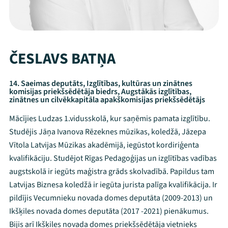
ČESLAVS BATŅA
14. Saeimas deputāts, Izglītības, kultūras un zinātnes
komisijas priekšsēdētāja biedrs, Augstākās izglītības,
zinātnes un cilvēkkapitāla apakškomisijas priekšsēdētājs
Mācījies Ludzas 1.vidusskolā, kur saņēmis pamata izglītību.
Studējis Jāņa Ivanova Rēzeknes mūzikas, koledžā, Jāzepa
Vītola Latvijas Mūzikas akadēmijā, iegūstot kordiriģenta
kvalifikāciju. Studējot Rīgas Pedagoģijas un izglītības vadības
augstskolā ir iegūts maģistra grāds skolvadībā. Papildus tam
Latvijas Biznesa koledžā ir iegūta jurista palīga kvalifikācija. Ir
pildījis Vecumnieku novada domes deputāta (2009-2013) un
Ikšķiles novada domes deputāta (2017 -2021) pienākumus.
Bijis arī Ikšķiles novada domes priekšsēdētāja vietnieks