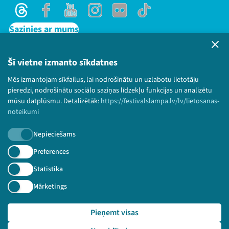
Threads
Facebook
Youtube
Instagram
Flick
TikTok
Sazinies ar mums
Privātuma politika
Lietošanas noteikumi un sīkdatņu politika
Šī vietne izmanto sīkdatnes
Bērnu aizsardzības politika
Mēs izmantojam sīkfailus, lai nodrošinātu un uzlabotu lietotāju
© 2026 Sarunu festivāls LAMPA Visas tiesības
pieredzi, nodrošinātu sociālo saziņas līdzekļu funkcijas un analizētu
paturētas.
mūsu datplūsmu. Detalizētāk:
https://festivalslampa.lv/lv/lietosanas-
noteikumi
Nepieciešams
Piesakies jaunumiem!
Preferences
Statistika
Nepalaid garām aktuālāko informāciju!
Mārketings
Pieņemt visas
Pieteikties