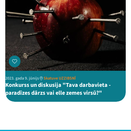
2023. gada 9. jūnijs
Skatuve UZZIBSNĪ
Konkurss un diskusija "Tava darbavieta -
paradīzes dārzs vai elle zemes virsū?"