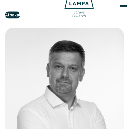
Atpakaļ