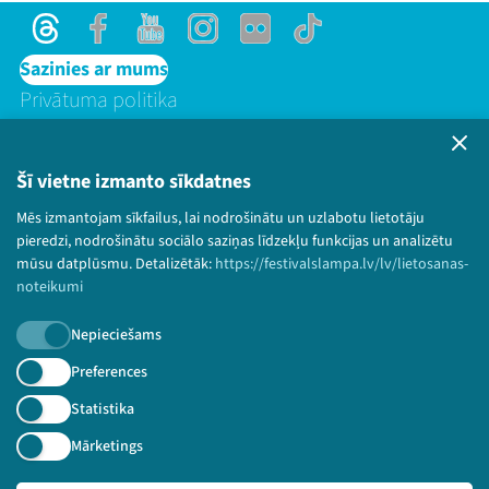
Threads
Facebook
Youtube
Instagram
Flick
TikTok
Sazinies ar mums
Privātuma politika
Lietošanas noteikumi un sīkdatņu politika
Bērnu aizsardzības politika
Šī vietne izmanto sīkdatnes
© 2026 Sarunu festivāls LAMPA Visas tiesības
Mēs izmantojam sīkfailus, lai nodrošinātu un uzlabotu lietotāju
paturētas.
pieredzi, nodrošinātu sociālo saziņas līdzekļu funkcijas un analizētu
mūsu datplūsmu. Detalizētāk:
https://festivalslampa.lv/lv/lietosanas-
noteikumi
Piesakies jaunumiem!
Nepieciešams
Preferences
Nepalaid garām aktuālāko informāciju!
Statistika
Mārketings
Pieteikties