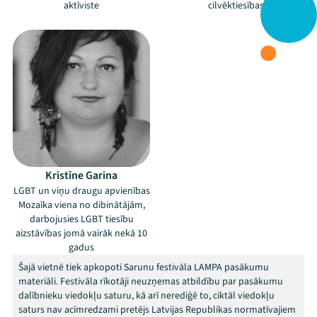
aktīviste
cilvēktiesības
Kristīne Garina
LGBT un viņu draugu apvienības
Mozaīka viena no dibinātājām,
darbojusies LGBT tiesību
aizstāvības jomā vairāk nekā 10
gadus
Šajā vietnē tiek apkopoti Sarunu festivāla LAMPA pasākumu
materiāli. Festivāla rīkotāji neuzņemas atbildību par pasākumu
dalībnieku viedokļu saturu, kā arī nerediģē to, ciktāl viedokļu
saturs nav acīmredzami pretējs Latvijas Republikas normatīvajiem