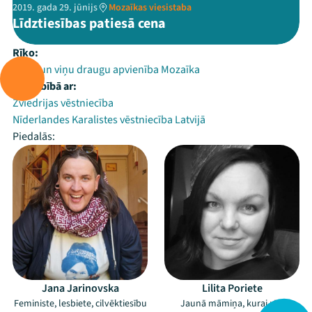
2019. gada 29. jūnijs
Mozaīkas viesistaba
Līdztiesības patiesā cena
Rīko:
LGBT un viņu draugu apvienība Mozaīka
Sadarbībā ar:
Zviedrijas vēstniecība
Nīderlandes Karalistes vēstniecība Latvijā
Piedalās:
Jana Jarinovska
Lilita Poriete
Feministe, lesbiete, cilvēktiesību
Jaunā māmiņa, kurai rūp