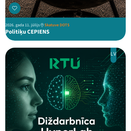
2026. gada 11. jūlijs
Skatuve DOTS
Politiķu CEPIENS
LV
Threads
Facebook
Youtube
X
Instagram
Flick
TikTok