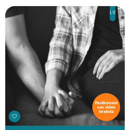
LV
Pasākumam
nav video
ieraksta