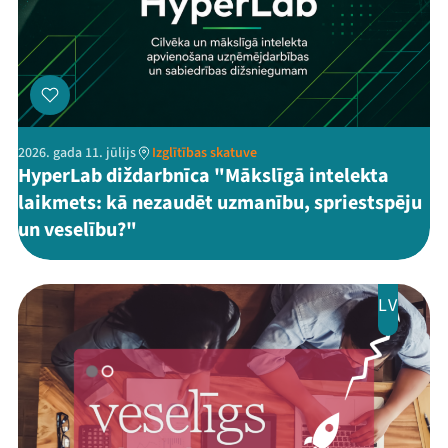
2026. gada 11. jūlijs
Izglītības skatuve
HyperLab diždarbnīca "Mākslīgā intelekta
laikmets: kā nezaudēt uzmanību, spriestspēju
un veselību?"
LV