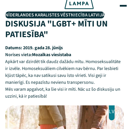
NĪDERLANDES KARALISTES VĒSTNIECĪBA LATVIJĀ
DISKUSIJA "LGBT+ MĪTI UN
PATIESĪBA"
Datums:
2019. gada 28. jūnijs
Norises vieta:
Mozaīkas viesistaba
Apkārt var dzirdēt tik daudz dažādu mītu. Homoseksualitāte
ir izvēle. Homoseksuāliem cilvēkiem nav bērnu. Par lesbieti
kļūst tāpēc, ka nav satikusi savu īsto vīrieti. Visi geji ir
manierīgi. Es nepazīstu nevienu transpersonu.
Mēs varam apgalvot, ka šie visi ir mīti. Nāc uz šo diskusiju un
uzzini, kā ir patiesībā!
LV