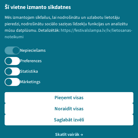
Bērnu aizsardzības politika
Šī vietne izmanto sīkdatnes
© 2026 Sarunu festivāls LAMPA Visas tiesības
Mēs izmantojam sīkfailus, lai nodrošinātu un uzlabotu lietotāju
paturētas.
pieredzi, nodrošinātu sociālo saziņas līdzekļu funkcijas un analizētu
mūsu datplūsmu. Detalizētāk:
https://festivalslampa.lv/lv/lietosanas-
noteikumi
Piesakies jaunumiem!
Nepieciešams
Preferences
Nepalaid garām aktuālāko informāciju!
Statistika
Mārketings
Pieteikties
Pieņemt visas
🔗 https://festivalslampa.lv/lv/video-arhivs/931?spe
Noraidīt visas
aker=N%C4%ABderlandes%20Karalistes%20v%C4%93stniec%C
4%ABba%20Latvij%C4%81&speaker_id=184
Saglabāt izvēli
Skatīt vairāk
→