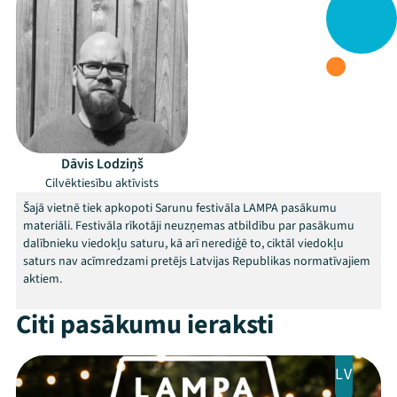
Dāvis Lodziņš
Cilvēktiesību aktīvists
Šajā vietnē tiek apkopoti Sarunu festivāla LAMPA pasākumu
materiāli. Festivāla rīkotāji neuzņemas atbildību par pasākumu
dalībnieku viedokļu saturu, kā arī nerediģē to, ciktāl viedokļu
saturs nav acīmredzami pretējs Latvijas Republikas normatīvajiem
aktiem.
Citi pasākumu ieraksti
Mana programma
LV