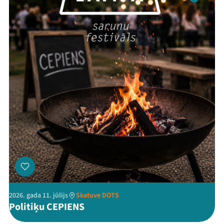
Festivāls
Programma
Arhīvs
Viņi bija LAMPĀ 2026
Jaunumi
Ziedo
Veikals
Kontakti
2026. gada 11. jūlijs
Skatuve DOTS
Politiķu CEPIENS