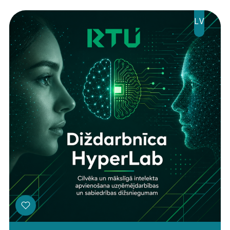
LV
Threads
Facebook
Youtube
X
Instagram
Flick
TikTok