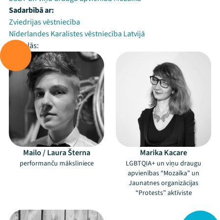
Sadarbībā ar:
Zviedrijas vēstniecība
Nīderlandes Karalistes vēstniecība Latvijā
Piedalās:
Mailo / Laura Šterna
Marika Kacare
performanču māksliniece
LGBTQIA+ un viņu draugu
apvienības “Mozaīka” un
Jaunatnes organizācijas
“Protests” aktīviste