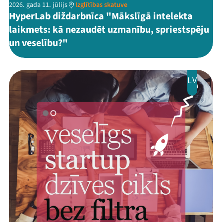
2026. gada 11. jūlijs
Izglītības skatuve
HyperLab diždarbnīca "Mākslīgā intelekta
laikmets: kā nezaudēt uzmanību, spriestspēju
un veselību?"
LV