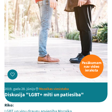
Pasākumam
nav video
ieraksta
2019. gada 28. jūnijs
Mozaīkas viesistaba
Diskusija "LGBT+ mīti un patiesība"
Rīko:
LGBT un viņu draugu apvienība Mozaīka