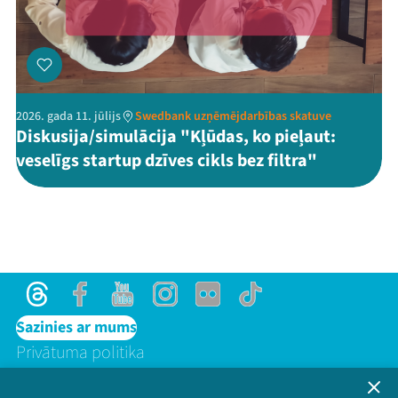
2026. gada 11. jūlijs
Swedbank uzņēmējdarbības skatuve
Diskusija/simulācija "Kļūdas, ko pieļaut:
veselīgs startup dzīves cikls bez filtra"
Threads
Facebook
Youtube
Instagram
Flick
TikTok
Sazinies ar mums
Privātuma politika
Lietošanas noteikumi un sīkdatņu politika