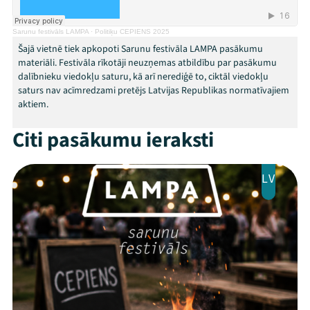
Threads
Facebook
Youtube
X
Instagram
Flick
TikTok
Sarunu festivāls LAMPA
·
Politiķu CEPIENS 2025
Šajā vietnē tiek apkopoti Sarunu festivāla LAMPA pasākumu
materiāli. Festivāla rīkotāji neuzņemas atbildību par pasākumu
dalībnieku viedokļu saturu, kā arī nerediģē to, ciktāl viedokļu
saturs nav acīmredzami pretējs Latvijas Republikas normatīvajiem
aktiem.
Citi pasākumu ieraksti
LV