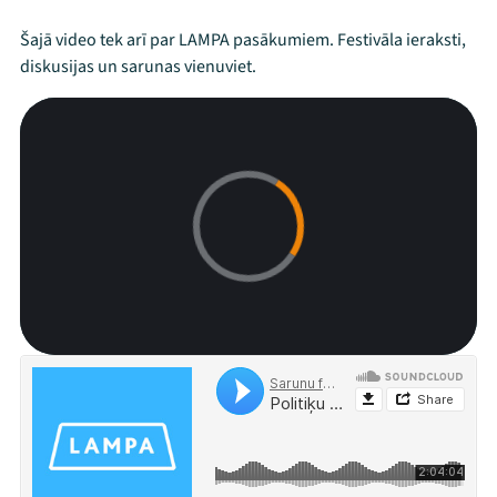
Arhīvs
Šajā video tek arī par LAMPA pasākumiem. Festivāla ieraksti,
diskusijas un sarunas vienuviet.
Viņi bija LAMPĀ 2026
Jaunumi
Ziedo
Veikals
Kontakti