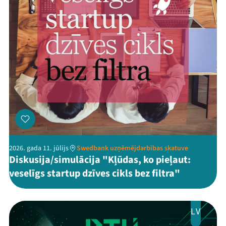
2026. gada 11. jūlijs
Swedbank uzņēmējdarbības skatuve
Diskusija/simulācija "Kļūdas, ko pieļaut:
veselīgs startup dzīves cikls bez filtra"
LV