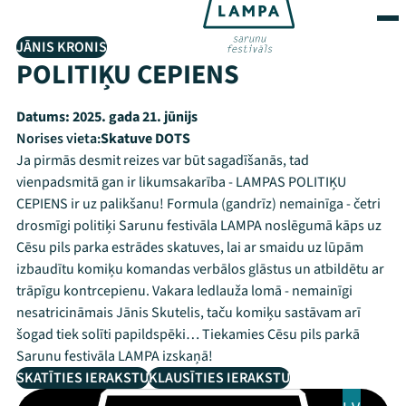
JĀNIS KRONIS
POLITIĶU CEPIENS
Datums:
2025. gada 21. jūnijs
Norises vieta:
Skatuve DOTS
Ja pirmās desmit reizes var būt sagadīšanās, tad
vienpadsmitā gan ir likumsakarība - LAMPAS POLITIĶU
CEPIENS ir uz palikšanu! Formula (gandrīz) nemainīga - četri
drosmīgi politiķi Sarunu festivāla LAMPA noslēgumā kāps uz
Cēsu pils parka estrādes skatuves, lai ar smaidu uz lūpām
izbaudītu komiķu komandas verbālos glāstus un atbildētu ar
trāpīgu kontrcepienu. Vakara ledlauža lomā - nemainīgi
nesatricināmais Jānis Skutelis, taču komiķu sastāvam arī
šogad tiek solīti papildspēki… Tiekamies Cēsu pils parkā
Sarunu festivāla LAMPA izskaņā!
SKATĪTIES IERAKSTU
KLAUSĪTIES IERAKSTU