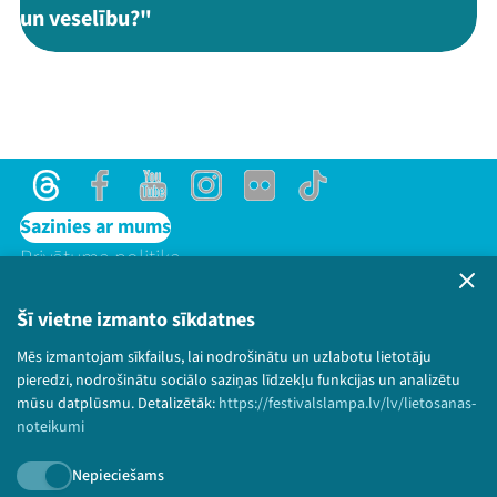
un veselību?"
Threads
Facebook
Youtube
Instagram
Flick
TikTok
Sazinies ar mums
Privātuma politika
Lietošanas noteikumi un sīkdatņu politika
Bērnu aizsardzības politika
Šī vietne izmanto sīkdatnes
© 2026 Sarunu festivāls LAMPA Visas tiesības
Mēs izmantojam sīkfailus, lai nodrošinātu un uzlabotu lietotāju
paturētas.
pieredzi, nodrošinātu sociālo saziņas līdzekļu funkcijas un analizētu
mūsu datplūsmu. Detalizētāk:
https://festivalslampa.lv/lv/lietosanas-
noteikumi
Nepieciešams
Piesakies jaunumiem!