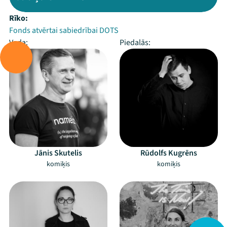
Rīko:
Fonds atvērtai sabiedrībai DOTS
Vada:
Piedalās:
Jānis Skutelis
Rūdolfs Kugrēns
komiķis
komiķis