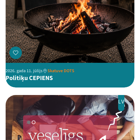
2026. gada 11. jūlijs
Skatuve DOTS
Politiķu CEPIENS
LV