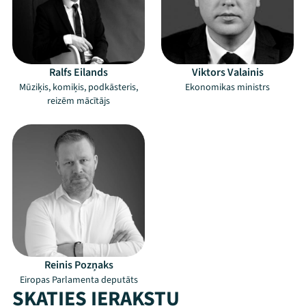
Ralfs Eilands
Viktors Valainis
Mūziķis, komiķis, podkāsteris,
Ekonomikas ministrs
reizēm mācītājs
Mana programma
Reinis Pozņaks
Festivāls
Eiropas Parlamenta deputāts
SKATIES IERAKSTU
Programma