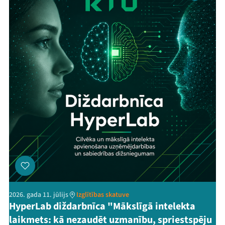
2026. gada 11. jūlijs
Izglītības skatuve
HyperLab diždarbnīca "Mākslīgā intelekta
laikmets: kā nezaudēt uzmanību, spriestspēju