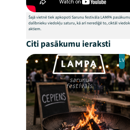
Šajā vietnē tiek apkopoti Sarunu festivāla LAMPA pasākumu
dalībnieku viedokļu saturu, kā arī nerediģē to, ciktāl vied
aktiem.
Citi pasākumu ieraksti
LV