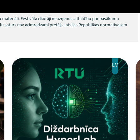
 materiāli. Festivāla rīkotāji neuzņemas atbildību par pasākumu
okļu saturs nav acīmredzami pretējs Latvijas Republikas normatīvajiem
LV