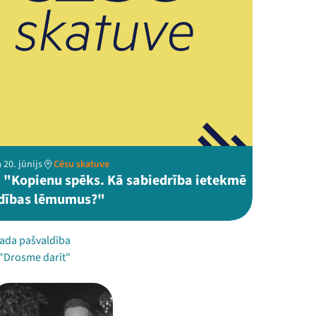
 20. jūnijs
Cēsu skatuve
 "Kopienu spēks. Kā sabiedrība ietekmē
dības lēmumus?"
ada pašvaldība
 "Drosme darīt"