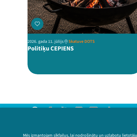
2026. gada 11. jūlijs
Skatuve DOTS
Politiķu CEPIENS
Threads
Facebook
Youtube
Instagram
Flick
TikTok
Sazinies ar mums
Privātuma politika
Mēs izmantojam sīkfailus, lai nodrošinātu un uzlabotu lietotāj