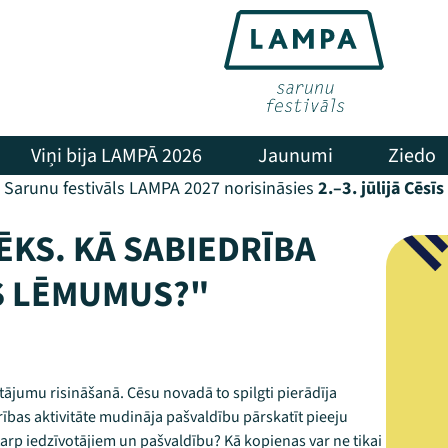
Viņi bija LAMPĀ 2026
Jaunumi
Ziedo
Sarunu festivāls LAMPA 2027 norisināsies
2.–3. jūlijā Cēsīs
KS. KĀ SABIEDRĪBA
S LĒMUMUS?"
tājumu risināšanā. Cēsu novadā to spilgti pierādīja
rības aktivitāte mudināja pašvaldību pārskatīt pieeju
rp iedzīvotājiem un pašvaldību? Kā kopienas var ne tikai