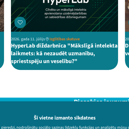
2026. gada 11. jūlijs
Izglītības skatuve
20
HyperLab diždarbnīca "Mākslīgā intelekta
D
laikmets: kā nezaudēt uzmanību,
v
spriestspēju un veselību?"
Piesakies jaunum
Nepalaid garām aktuālāko in
Šī vietne izmanto sīkdatnes
u pieredzi, nodrošinātu sociālo saziņas līdzekļu funkcijas un analizētu mūsu