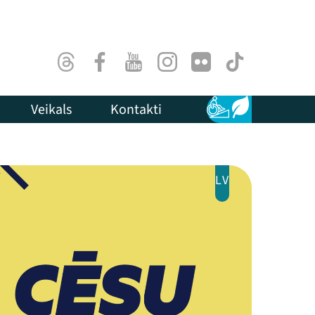
Threads
Facebook
Youtube
Instagram
Flick
TikTok
Veikals
Kontakti
Pieejamība
Ilgtspēja
LV