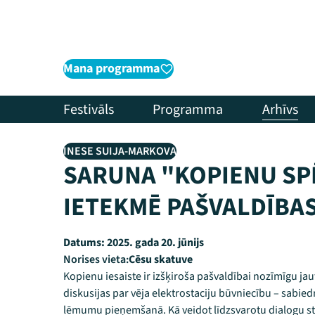
Mana programma
Festivāls
Programma
Arhīvs
INESE SUIJA-MARKOVA
SARUNA "KOPIENU SPĒ
IETEKMĒ PAŠVALDĪBA
Datums:
2025. gada 20. jūnijs
Norises vieta:
Cēsu skatuve
Kopienu iesaiste ir izšķiroša pašvaldībai nozīmīgu jau
diskusijas par vēja elektrostaciju būvniecību – sabied
lēmumu pieņemšanā. Kā veidot līdzsvarotu dialogu sta