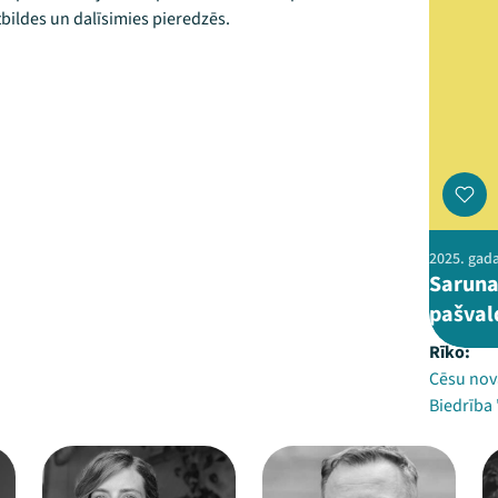
tbildes un dalīsimies pieredzēs.
2025. gada
Saruna
pašval
Rīko:
Cēsu nov
Biedrība