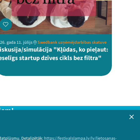
26. gada 11. jūlijs
Swedbank uzņēmējdarbības skatuve
iskusija/simulācija "Kļūdas, ko pieļaut:
eselīgs startup dzīves cikls bez filtra"
iem!
formāciju!
 datplūsmu. Detalizētāk:
https://festivalslampa.lv/lv/lietosanas-