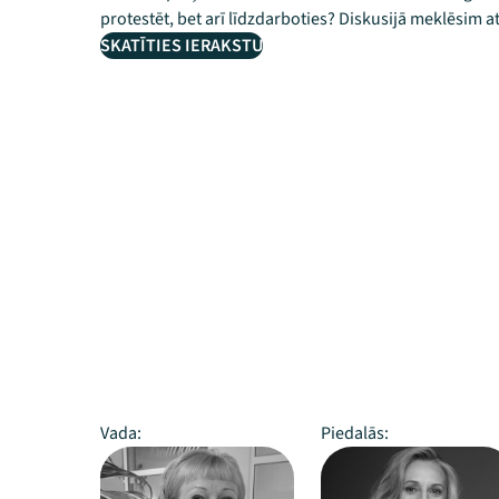
protestēt, bet arī līdzdarboties? Diskusijā meklēsim a
SKATĪTIES IERAKSTU
Vada:
Piedalās: