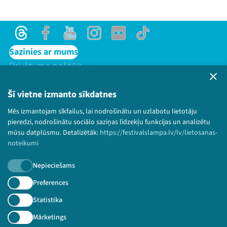
Threads
Facebook
Youtube
Instagram
Flick
TikTok
Sazinies ar mums
Privātuma politika
Lietošanas noteikumi un sīkdatņu politika
Bērnu aizsardzības politika
Šī vietne izmanto sīkdatnes
© 2026 Sarunu festivāls LAMPA Visas tiesības
Mēs izmantojam sīkfailus, lai nodrošinātu un uzlabotu lietotāju
paturētas.
pieredzi, nodrošinātu sociālo saziņas līdzekļu funkcijas un analizētu
mūsu datplūsmu. Detalizētāk:
https://festivalslampa.lv/lv/lietosanas-
noteikumi
Nepieciešams
Piesakies jaunumiem!
Preferences
Nepalaid garām aktuālāko informāciju!
Statistika
Mārketings