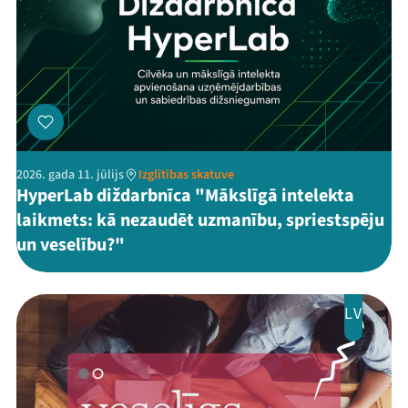
2026. gada 11. jūlijs
Izglītības skatuve
HyperLab diždarbnīca "Mākslīgā intelekta
laikmets: kā nezaudēt uzmanību, spriestspēju
un veselību?"
LV