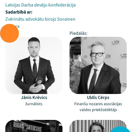
Latvijas Darba devēju konfederācija
Sadarbībā ar:
Zvērinātu advokātu birojs Sorainen
Laflora
Vada:
Piedalās:
Jānis Krēvics
Uldis Cērps
žurnālists
Finanšu nozares asociācijas
valdes priekšsēdētājs