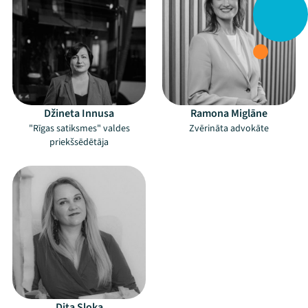
Džineta Innusa
Ramona Miglāne
"Rīgas satiksmes" valdes
Zvērināta advokāte
priekšsēdētāja
Dita Sloka