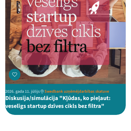
2026. gada 11. jūlijs
Swedbank uzņēmējdarbības skatuve
Diskusija/simulācija "Kļūdas, ko pieļaut:
veselīgs startup dzīves cikls bez filtra"