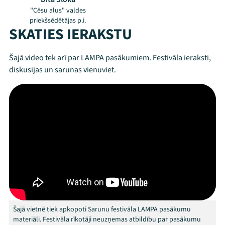
"Cēsu alus" valdes
priekšsēdētājas p.i.
SKATIES IERAKSTU
Šajā video tek arī par LAMPA pasākumiem. Festivāla ieraksti,
diskusijas un sarunas vienuviet.
Mana programma
Festivāls
Programma
Šajā vietnē tiek apkopoti Sarunu festivāla LAMPA pasākumu
Arhīvs
materiāli. Festivāla rīkotāji neuzņemas atbildību par pasākumu