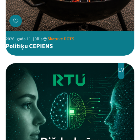
2026. gada 11. jūlijs
Skatuve DOTS
Politiķu CEPIENS
LV