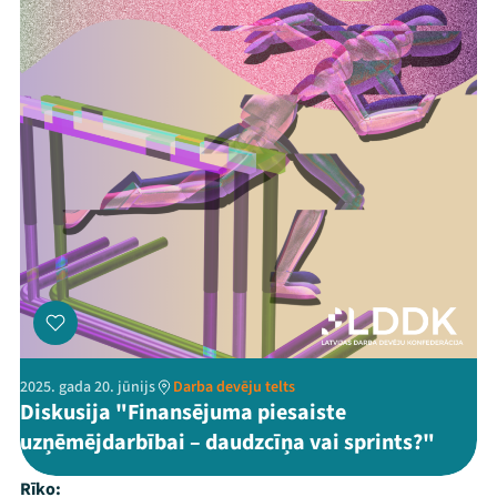
2025. gada 20. jūnijs
Darba devēju telts
Diskusija "Finansējuma piesaiste
uzņēmējdarbībai – daudzcīņa vai sprints?"
Rīko: