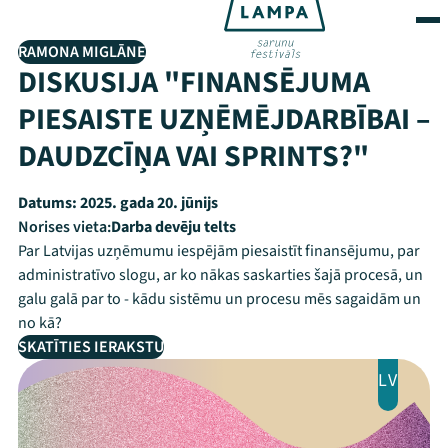
RAMONA MIGLĀNE
DISKUSIJA "FINANSĒJUMA
PIESAISTE UZŅĒMĒJDARBĪBAI –
DAUDZCĪŅA VAI SPRINTS?"
Datums:
2025. gada 20. jūnijs
Norises vieta:
Darba devēju telts
Par Latvijas uzņēmumu iespējām piesaistīt finansējumu, par
administratīvo slogu, ar ko nākas saskarties šajā procesā, un
galu galā par to - kādu sistēmu un procesu mēs sagaidām un
no kā?
SKATĪTIES IERAKSTU
LV