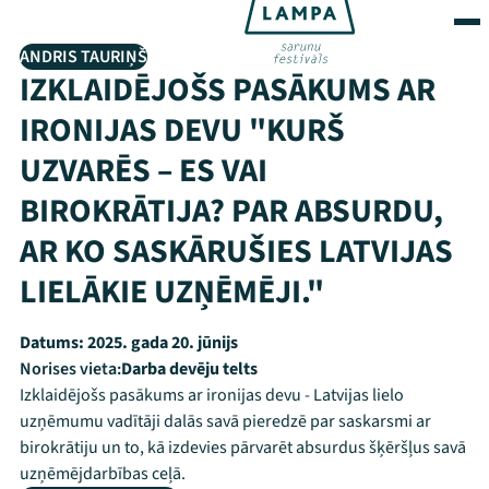
ANDRIS TAURIŅŠ
IZKLAIDĒJOŠS PASĀKUMS AR
IRONIJAS DEVU "KURŠ
UZVARĒS – ES VAI
BIROKRĀTIJA? PAR ABSURDU,
AR KO SASKĀRUŠIES LATVIJAS
LIELĀKIE UZŅĒMĒJI."
Datums:
2025. gada 20. jūnijs
Norises vieta:
Darba devēju telts
Izklaidējošs pasākums ar ironijas devu - Latvijas lielo
uzņēmumu vadītāji dalās savā pieredzē par saskarsmi ar
birokrātiju un to, kā izdevies pārvarēt absurdus šķēršļus savā
uzņēmējdarbības ceļā.