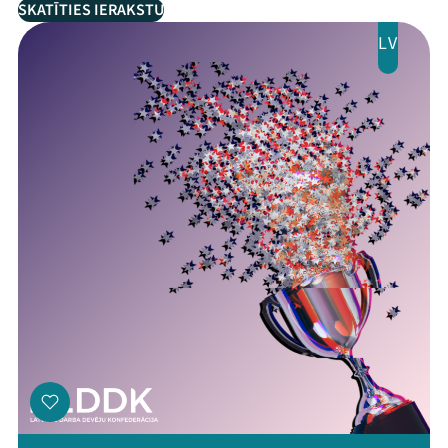
SKATĪTIES IERAKSTU
LV