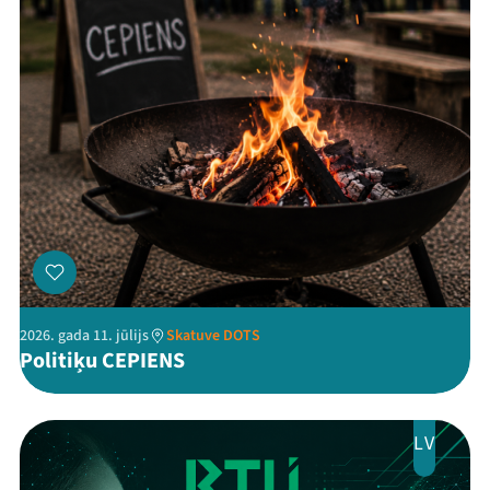
Threads
Facebook
Youtube
X
Instagram
Flick
TikTok
2026. gada 11. jūlijs
Skatuve DOTS
Politiķu CEPIENS
LV