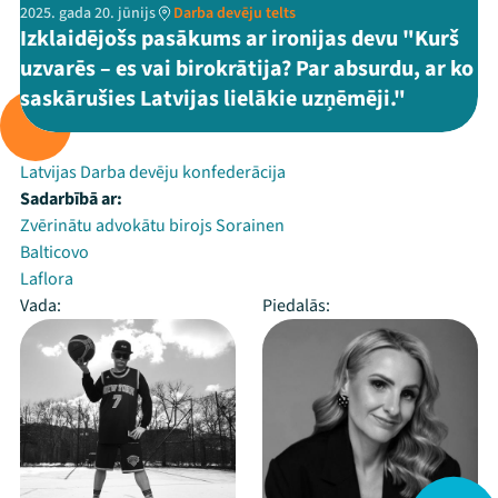
2025. gada 20. jūnijs
Darba devēju telts
Izklaidējošs pasākums ar ironijas devu "Kurš
uzvarēs – es vai birokrātija? Par absurdu, ar ko
saskārušies Latvijas lielākie uzņēmēji."
Rīko:
Latvijas Darba devēju konfederācija
Sadarbībā ar:
Zvērinātu advokātu birojs Sorainen
Balticovo
Laflora
Vada:
Piedalās: