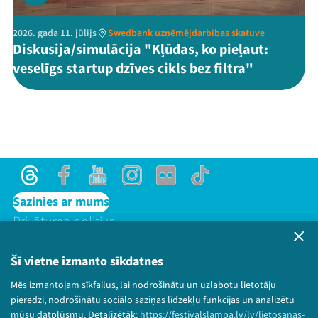
2026. gada 11. jūlijs
Swedbank uzņēmējdarbības skatuve
Diskusija/simulācija "Kļūdas, ko pieļaut:
veselīgs startup dzīves cikls bez filtra"
Threads
Facebook
Youtube
Instagram
Flick
TikTok
Sazinies ar mums
Privātuma politika
Lietošanas noteikumi un sīkdatņu politika
Bērnu aizsardzības politika
Šī vietne izmanto sīkdatnes
© 2026 Sarunu festivāls LAMPA Visas tiesības
Mēs izmantojam sīkfailus, lai nodrošinātu un uzlabotu lietotāju
paturētas.
pieredzi, nodrošinātu sociālo saziņas līdzekļu funkcijas un analizētu
mūsu datplūsmu. Detalizētāk:
https://festivalslampa.lv/lv/lietosanas-