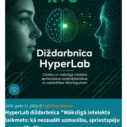
2026. gada 11. jūlijs
Izglītības skatuve
HyperLab diždarbnīca "Mākslīgā intelekta
laikmets: kā nezaudēt uzmanību, spriestspēju