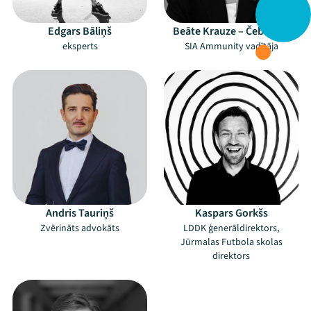
Edgars Bāliņš
Beāte Krauze – Čebotare
eksperts
SIA Ammunity vadītāja
Andris Tauriņš
Kaspars Gorkšs
Zvērināts advokāts
LDDK ģenerāldirektors,
Jūrmalas Futbola skolas
direktors