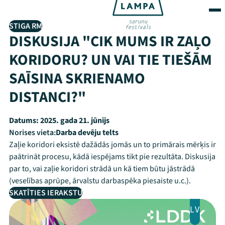
STIGA RM
DISKUSIJA "CIK MUMS IR ZAĻO
KORIDORU? UN VAI TIE TIEŠĀM
SAĪSINA SKRIENAMO
DISTANCI?"
Datums:
2025. gada 21. jūnijs
Norises vieta:
Darba devēju telts
Zaļie koridori eksistē dažādās jomās un to primārais mērķis ir
paātrināt procesu, kādā iespējams tikt pie rezultāta. Diskusija
par to, vai zaļie koridori strādā un kā tiem būtu jāstrādā
(veselības aprūpe, ārvalstu darbaspēka piesaiste u.c.).
SKATĪTIES IERAKSTU
LV