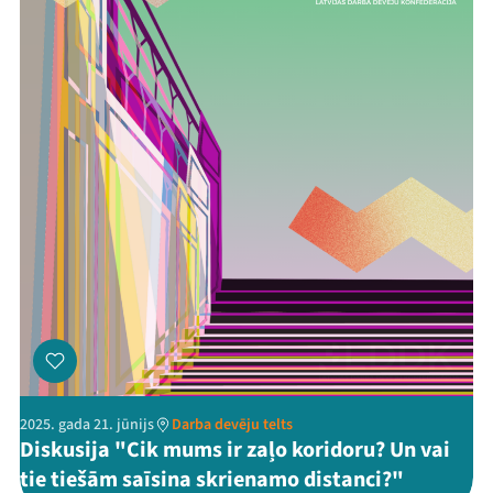
2025. gada 21. jūnijs
Darba devēju telts
Diskusija "Cik mums ir zaļo koridoru? Un vai
tie tiešām saīsina skrienamo distanci?"