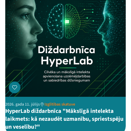
2026. gada 11. jūlijs
Izglītības skatuve
HyperLab diždarbnīca "Mākslīgā intelekta
laikmets: kā nezaudēt uzmanību, spriestspēju
un veselību?"