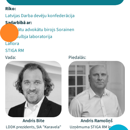
Rīko:
Latvijas Darba devēju konfederācija
Sadarbībā ar:
Zvērinātu advokātu birojs Sorainen
Egila Gulbja laboratorija
Laflora
STIGA RM
Vada:
Piedalās:
Andris Bite
Andris Ramoliņš
LDDK prezidents, SIA "Karavela"
Uzņēmuma STIGA RM īpašnieks