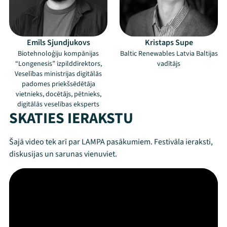
Emīls Sjundjukovs
Kristaps Supe
Biotehnoloģiju kompānijas
Baltic Renewables Latvia Baltijas
“Longenesis” izpilddirektors,
vadītājs
Veselības ministrijas digitālās
padomes priekšsēdētāja
vietnieks, docētājs, pētnieks,
digitālās veselības eksperts
SKATIES IERAKSTU
Šajā video tek arī par LAMPA pasākumiem. Festivāla ieraksti,
diskusijas un sarunas vienuviet.
Mana programma
Festivāls