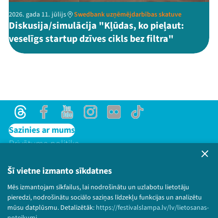
2026. gada 11. jūlijs
Swedbank uzņēmējdarbības skatuve
Diskusija/simulācija "Kļūdas, ko pieļaut:
veselīgs startup dzīves cikls bez filtra"
Threads
Facebook
Youtube
Instagram
Flick
TikTok
Sazinies ar mums
Privātuma politika
Lietošanas noteikumi un sīkdatņu politika
Bērnu aizsardzības politika
Šī vietne izmanto sīkdatnes
© 2026 Sarunu festivāls LAMPA Visas tiesības
Mēs izmantojam sīkfailus, lai nodrošinātu un uzlabotu lietotāju
paturētas.
pieredzi, nodrošinātu sociālo saziņas līdzekļu funkcijas un analizētu
mūsu datplūsmu. Detalizētāk:
https://festivalslampa.lv/lv/lietosanas-