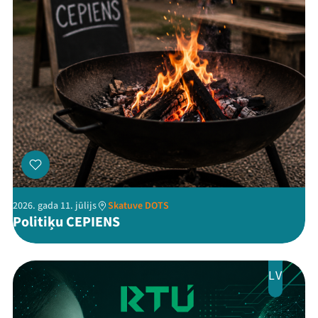
Threads
Facebook
Youtube
X
Instagram
Flick
TikTok
2026. gada 11. jūlijs
Skatuve DOTS
Politiķu CEPIENS
LV