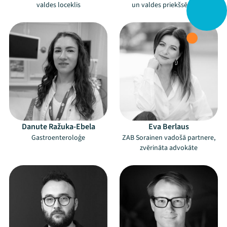
valdes loceklis
un valdes priekšsēdētājs
Danute Ražuka-Ebela
Eva Berlaus
Gastroenteroloģe
ZAB Sorainen vadošā partnere,
zvērināta advokāte