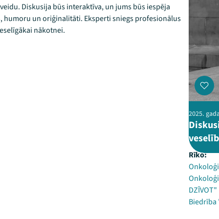
eidu. Diskusija būs interaktīva, un jums būs iespēja
 humoru un oriģinalitāti. Eksperti sniegs profesionālus
eselīgākai nākotnei.
2025. gada
Diskus
veselī
Rīko:
Onkoloģi
Onkoloģi
DZĪVOT"
Biedrība 