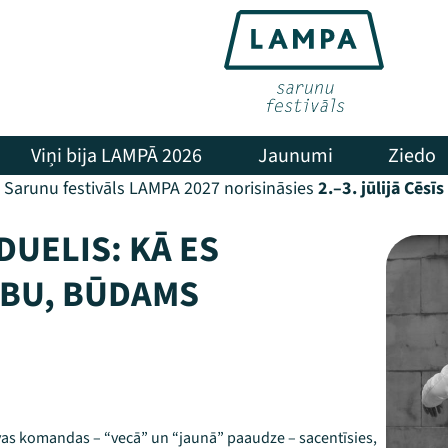
Viņi bija LAMPĀ 2026
Jaunumi
Ziedo
Sarunu festivāls LAMPA 2027 norisināsies
2.–3. jūlijā Cēsīs
DUELIS: KĀ ES
ĪBU, BŪDAMS
ivas komandas – “vecā” un “jaunā” paaudze – sacentīsies,