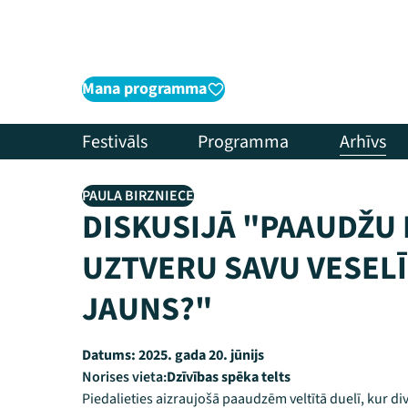
Mana programma
Festivāls
Programma
Arhīvs
PAULA BIRZNIECE
DISKUSIJĀ "PAAUDŽU 
UZTVERU SAVU VESEL
JAUNS?"
Datums:
2025. gada 20. jūnijs
Norises vieta:
Dzīvības spēka telts
Piedalieties aizraujošā paaudzēm veltītā duelī, kur d