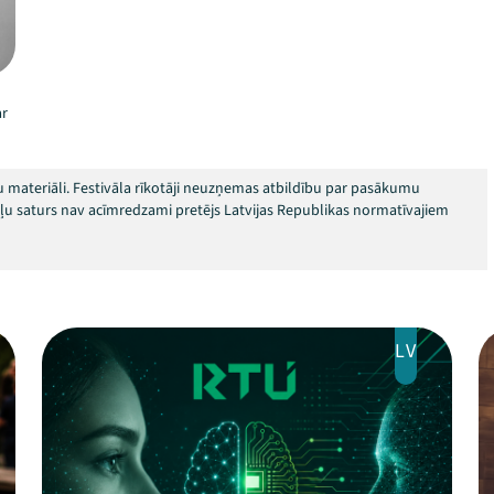
ar
 materiāli. Festivāla rīkotāji neuzņemas atbildību par pasākumu
okļu saturs nav acīmredzami pretējs Latvijas Republikas normatīvajiem
LV