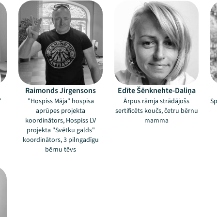
Raimonds Jirgensons
Edīte Šēnknehte-Daliņa
"
"Hospiss Māja" hospisa
Ārpus rāmja strādājošs
Sp
aprūpes projekta
sertificēts koučs, četru bērnu
koordinātors, Hospiss LV
mamma
projekta "Svētku galds"
koordinātors, 3 pilngadīgu
bērnu tēvs