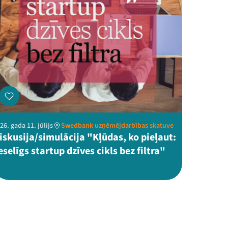
26. gada 11. jūlijs
Swedbank uzņēmējdarbības skatuve
iskusija/simulācija "Kļūdas, ko pieļaut:
eselīgs startup dzīves cikls bez filtra"