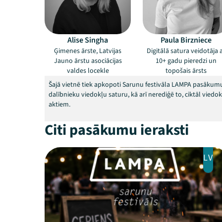
Alise Singha
Paula Birzniece
Ģimenes ārste, Latvijas
Digitālā satura veidotāja 
Jauno ārstu asociācijas
10+ gadu pieredzi un
valdes locekle
topošais ārsts
Šajā vietnē tiek apkopoti Sarunu festivāla LAMPA pasākumu
dalībnieku viedokļu saturu, kā arī nerediģē to, ciktāl vied
aktiem.
Citi pasākumu ieraksti
LV