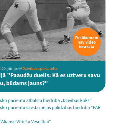
Pasākumam
nav video
ieraksta
 20. jūnijs
Dzīvības spēka telts
ijā "Paaudžu duelis: Kā es uztveru savu
bu, būdams jauns?"
sko pacientu atbalsta biedrība „Dzīvības koks”
sko pacientu savstarpējās palīdzības biedrība "PAR
"Alianse Vīriešu Veselībai"