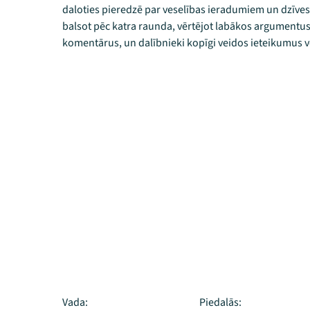
daloties pieredzē par veselības ieradumiem un dzīvesv
balsot pēc katra raunda, vērtējot labākos argumentus,
komentārus, un dalībnieki kopīgi veidos ieteikumus v
Vada:
Piedalās: