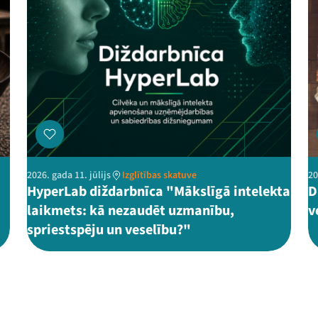
2026. gada 11. jūlijs
Izglītības skatuve
20
HyperLab diždarbnīca "Mākslīgā intelekta
D
laikmets: kā nezaudēt uzmanību,
v
spriestspēju un veselību?"