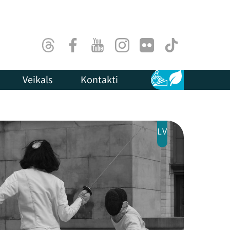
Threads
Facebook
Youtube
Instagram
Flick
TikTok
Veikals
Kontakti
Pieejamība
Ilgtspēja
LV