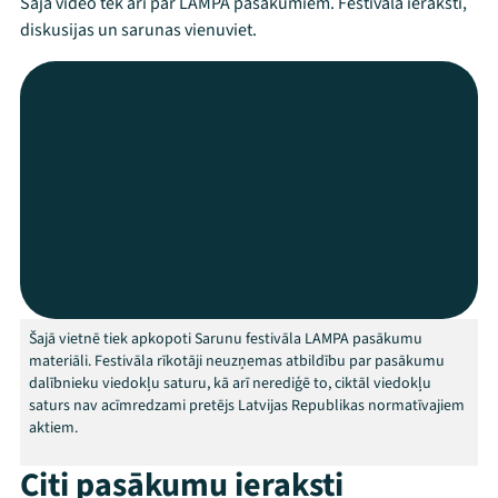
Šajā video tek arī par LAMPA pasākumiem. Festivāla ieraksti,
diskusijas un sarunas vienuviet.
Mana programma
Festivāls
Šajā vietnē tiek apkopoti Sarunu festivāla LAMPA pasākumu
materiāli. Festivāla rīkotāji neuzņemas atbildību par pasākumu
Programma
dalībnieku viedokļu saturu, kā arī nerediģē to, ciktāl viedokļu
saturs nav acīmredzami pretējs Latvijas Republikas normatīvajiem
Arhīvs
aktiem.
Viņi bija LAMPĀ 2026
Citi pasākumu ieraksti