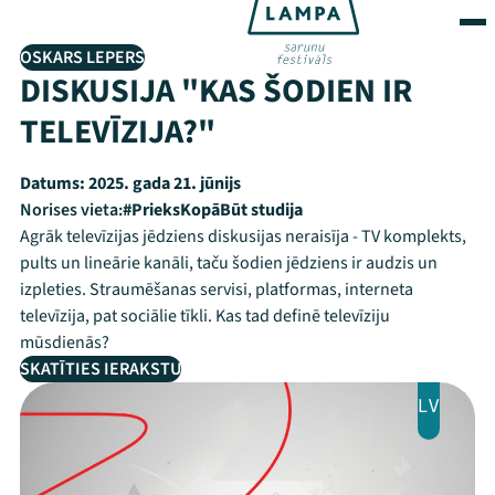
OSKARS LEPERS
DISKUSIJA "KAS ŠODIEN IR
TELEVĪZIJA?"
Datums:
2025. gada 21. jūnijs
Norises vieta:
#PrieksKopāBūt studija
Agrāk televīzijas jēdziens diskusijas neraisīja - TV komplekts,
pults un lineārie kanāli, taču šodien jēdziens ir audzis un
izpleties. Straumēšanas servisi, platformas, interneta
televīzija, pat sociālie tīkli. Kas tad definē televīziju
mūsdienās?
SKATĪTIES IERAKSTU
LV