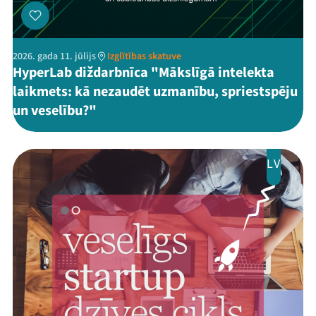
2026. gada 11. jūlijs
Izglītības skatuve
HyperLab diždarbnīca "Mākslīgā intelekta
laikmets: kā nezaudēt uzmanību, spriestspēju
un veselību?"
LV