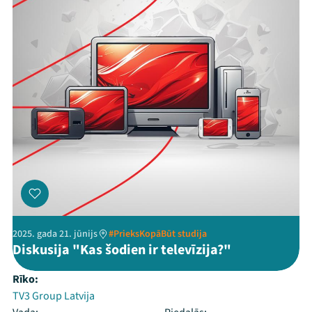
2025. gada 21. jūnijs
#PrieksKopāBūt studija
Diskusija "Kas šodien ir televīzija?"
Rīko:
TV3 Group Latvija