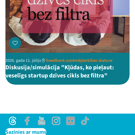
2026. gada 11. jūlijs
Swedbank uzņēmējdarbības skatuve
Diskusija/simulācija "Kļūdas, ko pieļaut:
veselīgs startup dzīves cikls bez filtra"
Threads
Facebook
Youtube
Instagram
Flick
TikTok
Sazinies ar mums