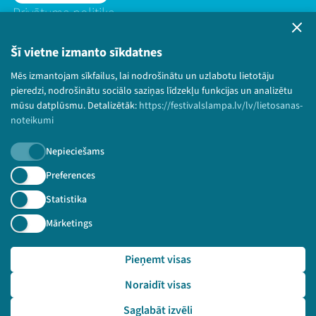
Privātuma politika
Lietošanas noteikumi un sīkdatņu politika
Bērnu aizsardzības politika
Šī vietne izmanto sīkdatnes
© 2026 Sarunu festivāls LAMPA Visas tiesības
Mēs izmantojam sīkfailus, lai nodrošinātu un uzlabotu lietotāju
paturētas.
pieredzi, nodrošinātu sociālo saziņas līdzekļu funkcijas un analizētu
mūsu datplūsmu. Detalizētāk:
https://festivalslampa.lv/lv/lietosanas-
noteikumi
Nepieciešams
Piesakies jaunumiem!
Preferences
Nepalaid garām aktuālāko informāciju!
Statistika
Mārketings
Pieņemt visas
Pieteikties
Noraidīt visas
🔗 https://festivalslampa.lv/lv/video-arhivs/2979?sp
eaker=Oskars%20Lepers&speaker_id=5174
Saglabāt izvēli