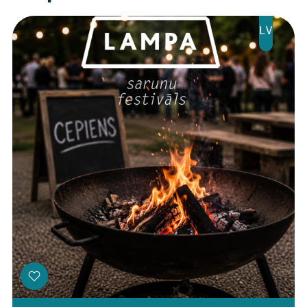
Jaunumi
LV
Ziedo
Veikals
Kontakti
Threads
Facebook
Youtube
X
Instagram
Flick
TikTok