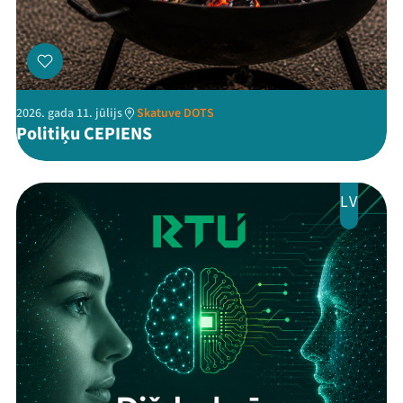
2026. gada 11. jūlijs
Skatuve DOTS
Politiķu CEPIENS
LV