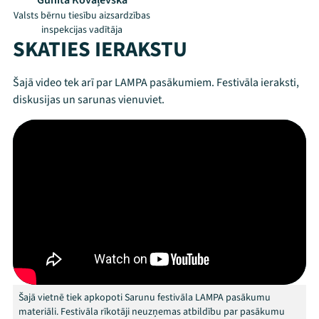
Gunita Kovaļevska
Valsts bērnu tiesību aizsardzības
inspekcijas vadītāja
SKATIES IERAKSTU
Šajā video tek arī par LAMPA pasākumiem. Festivāla ieraksti,
diskusijas un sarunas vienuviet.
Mana programma
Festivāls
Programma
Šajā vietnē tiek apkopoti Sarunu festivāla LAMPA pasākumu
Arhīvs
materiāli. Festivāla rīkotāji neuzņemas atbildību par pasākumu