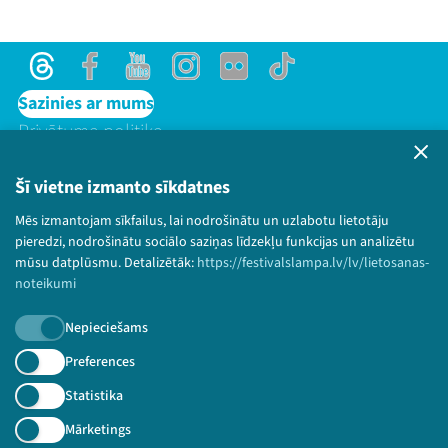
Threads
Facebook
Youtube
Instagram
Flick
TikTok
Sazinies ar mums
Privātuma politika
Lietošanas noteikumi un sīkdatņu politika
Bērnu aizsardzības politika
Šī vietne izmanto sīkdatnes
© 2026 Sarunu festivāls LAMPA Visas tiesības
Mēs izmantojam sīkfailus, lai nodrošinātu un uzlabotu lietotāju
paturētas.
pieredzi, nodrošinātu sociālo saziņas līdzekļu funkcijas un analizētu
mūsu datplūsmu. Detalizētāk:
https://festivalslampa.lv/lv/lietosanas-
noteikumi
Nepieciešams
Piesakies jaunumiem!
Preferences
Nepalaid garām aktuālāko informāciju!
Statistika
Mārketings