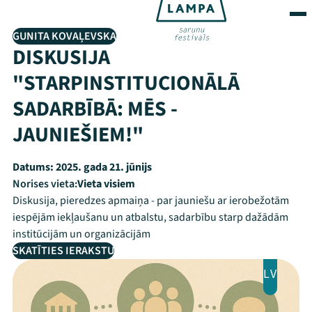
GUNITA KOVAĻEVSKA
DISKUSIJA
"STARPINSTITUCIONĀLĀ
SADARBĪBĀ: MĒS -
JAUNIEŠIEM!"
Datums:
2025. gada 21. jūnijs
Norises vieta:
Vieta visiem
Diskusija, pieredzes apmaiņa - par jauniešu ar ierobežotām
iespējām iekļaušanu un atbalstu, sadarbību starp dažādām
institūcijām un organizācijām
SKATĪTIES IERAKSTU
LV