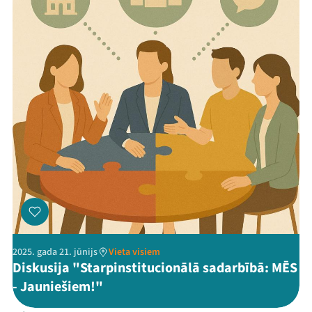
2025. gada 21. jūnijs
Vieta visiem
Diskusija "Starpinstitucionālā sadarbībā: MĒS
- Jauniešiem!"