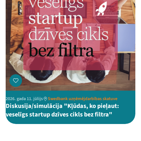
2026. gada 11. jūlijs
Swedbank uzņēmējdarbības skatuve
Diskusija/simulācija "Kļūdas, ko pieļaut:
veselīgs startup dzīves cikls bez filtra"