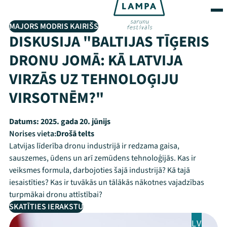
MAJORS MODRIS KAIRIŠS
DISKUSIJA "BALTIJAS TĪĢERIS
DRONU JOMĀ: KĀ LATVIJA
VIRZĀS UZ TEHNOLOĢIJU
VIRSOTNĒM?"
Datums:
2025. gada 20. jūnijs
Norises vieta:
Drošā telts
Latvijas līderība dronu industrijā ir redzama gaisa,
sauszemes, ūdens un arī zemūdens tehnoloģijās. Kas ir
veiksmes formula, darbojoties šajā industrijā? Kā tajā
iesaistīties? Kas ir tuvākās un tālākās nākotnes vajadzības
turpmākai dronu attīstībai?
SKATĪTIES IERAKSTU
LV