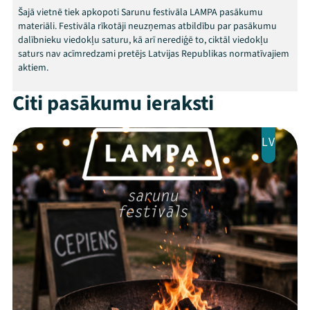
Arhīvs
Šajā vietnē tiek apkopoti Sarunu festivāla LAMPA pasākumu
materiāli. Festivāla rīkotāji neuzņemas atbildību par pasākumu
Viņi bija LAMPĀ 2026
dalībnieku viedokļu saturu, kā arī nerediģē to, ciktāl viedokļu
saturs nav acīmredzami pretējs Latvijas Republikas normatīvajiem
Jaunumi
aktiem.
Citi pasākumu ieraksti
Ziedo
Veikals
LV
Kontakti