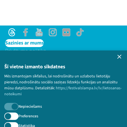
Threads
Facebook
Youtube
Instagram
Flick
TikTok
Sazinies ar mums
Privātuma politika
Lietošanas noteikumi un sīkdatņu politika
Bērnu aizsardzības politika
Šī vietne izmanto sīkdatnes
© 2026 Sarunu festivāls LAMPA Visas tiesības
Mēs izmantojam sīkfailus, lai nodrošinātu un uzlabotu lietotāju
paturētas.
pieredzi, nodrošinātu sociālo saziņas līdzekļu funkcijas un analizētu
mūsu datplūsmu. Detalizētāk:
https://festivalslampa.lv/lv/lietosanas-
noteikumi
Nepieciešams
Piesakies jaunumiem!
Preferences
Nepalaid garām aktuālāko informāciju!
Statistika