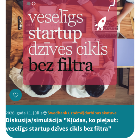
2026. gada 11. jūlijs
Swedbank uzņēmējdarbības skatuve
Diskusija/simulācija "Kļūdas, ko pieļaut:
veselīgs startup dzīves cikls bez filtra"