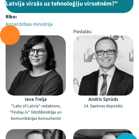
Latvija virzās uz tehnoloģiju virsotnēm?"
Rīko:
Aizsardzības ministrija
Vada:
Piedalās:
Ieva Treija
Andris Sprūds
"Labs of Latvia" redaktore,
14. Saeimas deputāts
"Finday.lv" līdzdibinātāja un
komunikācijas konsultante