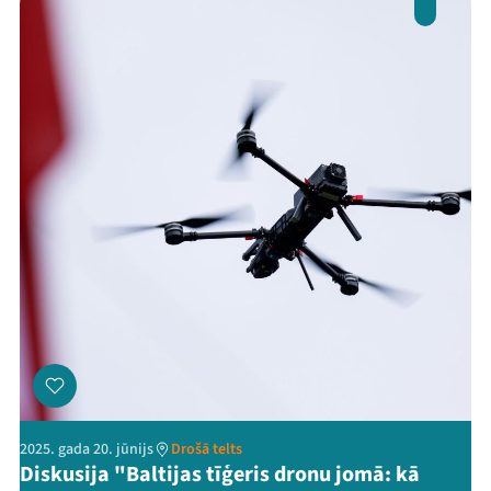
2025. gada 20. jūnijs
Drošā telts
Diskusija "Baltijas tīģeris dronu jomā: kā