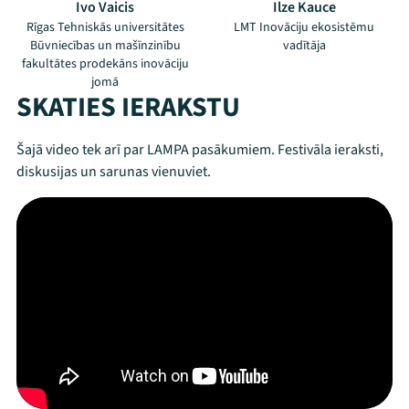
Ivo Vaicis
Ilze Kauce
Rīgas Tehniskās universitātes
LMT Inovāciju ekosistēmu
Būvniecības un mašīnzinību
vadītāja
fakultātes prodekāns inovāciju
jomā
SKATIES IERAKSTU
Šajā video tek arī par LAMPA pasākumiem. Festivāla ieraksti,
diskusijas un sarunas vienuviet.
Mana programma
Festivāls
Programma