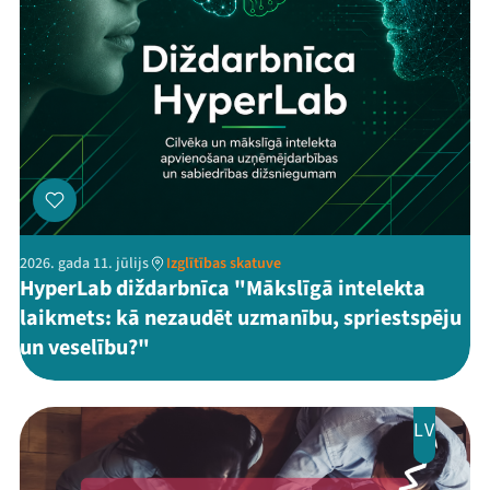
2026. gada 11. jūlijs
Izglītības skatuve
HyperLab diždarbnīca "Mākslīgā intelekta
laikmets: kā nezaudēt uzmanību, spriestspēju
un veselību?"
LV