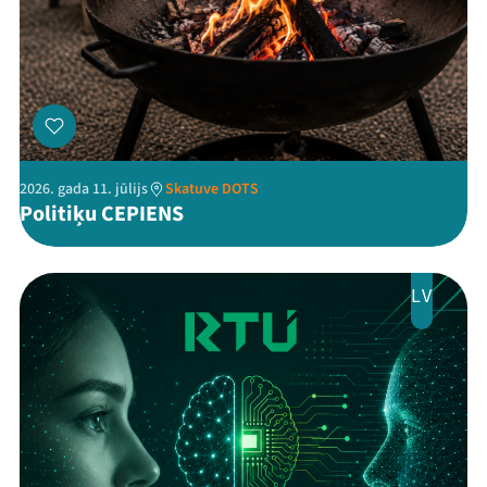
Threads
Facebook
Youtube
X
Instagram
Flick
TikTok
2026. gada 11. jūlijs
Skatuve DOTS
Politiķu CEPIENS
LV