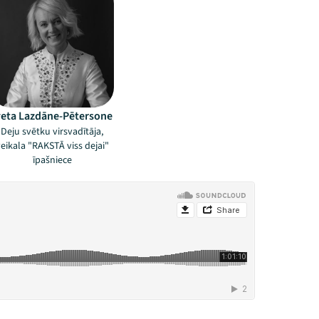
veta Lazdāne-Pētersone
Deju svētku virsvadītāja,
eikala "RAKSTĀ viss dejai"
īpašniece