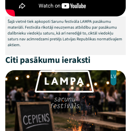
Kontakti
Šajā vietnē tiek apkopoti Sarunu festivāla LAMPA pasākumu
materiāli. Festivāla rīkotāji neuzņemas atbildību par pasākumu
dalībnieku viedokļu saturu, kā arī nerediģē to, ciktāl viedokļu
saturs nav acīmredzami pretējs Latvijas Republikas normatīvajiem
aktiem.
Citi pasākumu ieraksti
LV
Threads
Facebook
Youtube
X
Instagram
Flick
TikTok