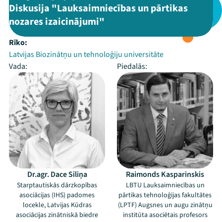
Diskusija "Lauksaimniecības un pārtikas
nozares izaicinājumi"
Rīko:
Latvijas Biozinātņu un tehnoloģiju universitāte
Vada:
Piedalās:
Dr.agr. Dace Siliņa
Raimonds Kasparinskis
Starptautiskās dārzkopības
LBTU Lauksaimniecības un
asociācijas (IHS) padomes
pārtikas tehnoloģijas fakultātes
locekle, Latvijas Kūdras
(LPTF) Augsnes un augu zinātņu
asociācijas zinātniskā biedre
institūta asociētais profesors