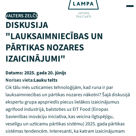
VALTERS ZELČS
DISKUSIJA
"LAUKSAIMNIECĪBAS UN
PĀRTIKAS NOZARES
IZAICINĀJUMI"
Datums:
2025. gada 20. jūnijs
Norises vieta:
Lauku telts
Cik tālu mēs uzticamies tehnoloģijām, kad runa ir par
lauksaimniecības un pārtikas nozares nākotni? Šajā diskusijā
ekspertu grupa apspriedīs piecus lielākos izaicinājumus
agrifood industrijā, balstoties uz EIT Food (Eiropas
Savienības inovāciju iniciatīva, kas veicina ilgtspējīgu,
veselīgu un uzticamu pārtikas sistēmu) 2025. gada pārtikas
sistēmas tendencēm. Interesanti, ka katram izaicinājumam