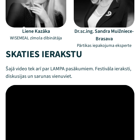
Liene Kazāka
Dr.sc.ing. Sandra Muižniece-
Mana programma
WISEMEAL zīmola dibinātāja
Brasava
Pārtikas iepakojuma eksperte
SKATIES IERAKSTU
Festivāls
Programma
Šajā video tek arī par LAMPA pasākumiem. Festivāla ieraksti,
diskusijas un sarunas vienuviet.
Arhīvs
Viņi bija LAMPĀ 2026
Jaunumi
Ziedo
Veikals