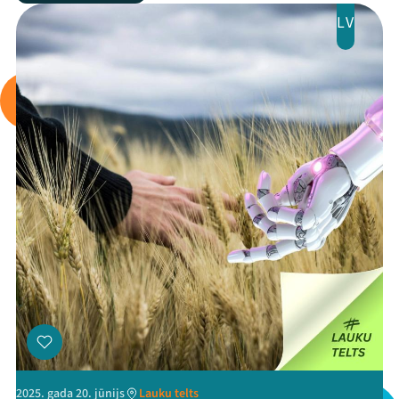
LV
2025. gada 20. jūnijs
Lauku telts