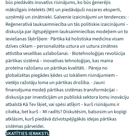
būs piedāvāts inovatīvs risinājums, ko būs ģenerējis
mākslīgais intelekts (MI) un piedāvājuši nozares eksperti,
uzņēmēji un zinātnieki. Galvenie izaicinājumi un tendences: ·
Reģeneratīvā lauksaimniecība un tās politiskie izaicinājumi –
diskusija par ilgtspējīgiem lauksaimniecības modeļiem un to
ieviešanas šķēršļiem · Pārtika kā holistiska medicīna visam
dzīves ciklam – personalizēta uztura un uztura zinātnes
attīstība veselības uzlabošanai. · Biotehnoloģijas revolūcija
pārtikas sistēmā – inovatīvas tehnoloģijas, kas maina
proteīna ražošanu un pārtikas kvalitāti. · Pāreja no
globalizētas piegādes ķēdes uz lokāliem risinājumiem –
vietējo ražotāju loma un pārtikas drošība. · Jauni
finansējuma modeļi pārtikas sistēmas transformācijai –
diskusija par investīcijām un publiskā sektora lomu inovāciju
atbalstā Kā Tev šķiet, vai spēsi atšķirt – kurš risinājums ir
cilvēka, bet kurš – MI radīts? Diskutēsim, balsosim un kopīgi
atklāsim, kurš piedāvā dzīvotspējīgākās idejas pārtikas
sistēmas pārveidei.
SKATĪTIES IERAKSTU