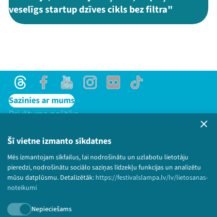
veselīgs startup dzīves cikls bez filtra"
Threads
Facebook
Youtube
Instagram
Flick
TikTok
Sazinies ar mums
Privātuma politika
Lietošanas noteikumi un sīkdatņu politika
Bērnu aizsardzības politika
Šī vietne izmanto sīkdatnes
© 2026 Sarunu festivāls LAMPA Visas tiesības
Mēs izmantojam sīkfailus, lai nodrošinātu un uzlabotu lietotāju
paturētas.
pieredzi, nodrošinātu sociālo saziņas līdzekļu funkcijas un analizētu
mūsu datplūsmu. Detalizētāk:
https://festivalslampa.lv/lv/lietosanas-
noteikumi
Nepieciešams
Piesakies jaunumiem!