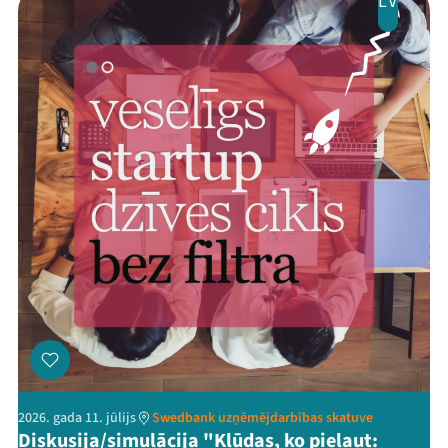
LV
2026. gada 11. jūlijs
Swedbank uzņēmējdarbības skatuve
Diskusija/simulācija "Kļūdas, ko pieļaut: