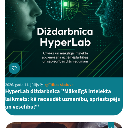
2026. gada 11. jūlijs
Izglītības skatuve
HyperLab diždarbnīca "Mākslīgā intelekta
laikmets: kā nezaudēt uzmanību, spriestspēju
un veselību?"