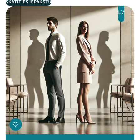
SKATĪTIES IERAKSTU
LV