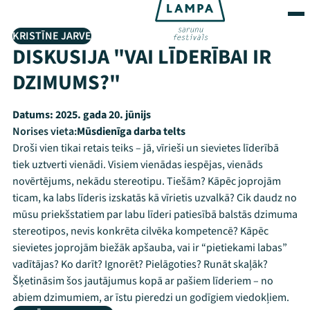
KRISTĪNE JARVE
DISKUSIJA "VAI LĪDERĪBAI IR
DZIMUMS?"
Datums:
2025. gada 20. jūnijs
Norises vieta:
Mūsdienīga darba telts
Droši vien tikai retais teiks – jā, vīrieši un sievietes līderībā
tiek uztverti vienādi. Visiem vienādas iespējas, vienāds
novērtējums, nekādu stereotipu. Tiešām? Kāpēc joprojām
ticam, ka labs līderis izskatās kā vīrietis uzvalkā? Cik daudz no
mūsu priekšstatiem par labu līderi patiesībā balstās dzimuma
stereotipos, nevis konkrēta cilvēka kompetencē? Kāpēc
sievietes joprojām biežāk apšauba, vai ir “pietiekami labas”
vadītājas? Ko darīt? Ignorēt? Pielāgoties? Runāt skaļāk?
Šķetināsim šos jautājumus kopā ar pašiem līderiem – no
abiem dzimumiem, ar īstu pieredzi un godīgiem viedokļiem.