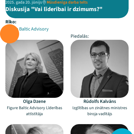
2025. gada 20. jūnijs
Mūsdienīga darba telts
Diskusija "Vai līderībai ir dzimums?"
Rīko:
Figure Baltic Advisory
Vada:
Piedalās:
Olga Dzene
Rūdolfs Kalvāns
Figure Baltic Advisory Līderības
Izglītības un zinātnes ministres
attīstītāja
biroja vadītājs