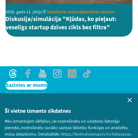
2026. gada 11. jūlijs
Swedbank uzņēmējdarbības skatuve
Diskusija/simulācija "Kļūdas, ko pieļaut:
veselīgs startup dzīves cikls bez filtra"
Threads
Facebook
Youtube
Instagram
Flick
TikTok
Sazinies ar mums
Privātuma politika
Lietošanas noteikumi un sīkdatņu politika
Bērnu aizsardzības politika
Šī vietne izmanto sīkdatnes
© 2026 Sarunu festivāls LAMPA Visas tiesības
Mēs izmantojam sīkfailus, lai nodrošinātu un uzlabotu lietotāju
paturētas.
pieredzi, nodrošinātu sociālo saziņas līdzekļu funkcijas un analizētu
mūsu datplūsmu. Detalizētāk:
https://festivalslampa.lv/lv/lietosanas-