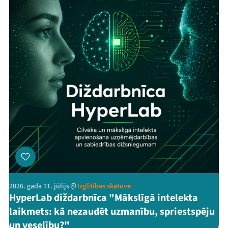
2026. gada 11. jūlijs
Izglītības skatuve
HyperLab diždarbnīca "Mākslīgā intelekta
laikmets: kā nezaudēt uzmanību, spriestspēju
un veselību?"