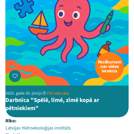
Pasākumam
nav video
ieraksta
2025. gada 20. jūnijs
Zili zaļā sala
Darbnīca "Spēlē, līmē, zīmē kopā ar
pētniekiem"
Rīko:
Latvijas Hidroekoloģijas institūts