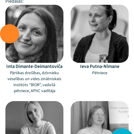
Piedalās:
Inta Dimante-Deimantoviča
Ieva Putna-Nīmane
Pārtikas drošības, dzīvnieku
Pētniece
veselības un vides zinātniskais
institūts “BIOR”, vadošā
pētniece, APIIC vadītāja