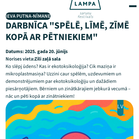
IEVA PUTNA-NĪMANE
DARBNĪCA "SPĒLĒ, LĪMĒ, ZĪMĒ
KOPĀ AR PĒTNIEKIEM"
Datums:
2025. gada 20. jūnijs
Norises vieta:
Zili zaļā sala
Ko slēpj ūdens? Kas ir ekotoksikoloģija? Cik maziņa ir
mikroplastmasiņa? Uzzini caur spēlēm, uzdevumiem un
demonstrējumiem par ekotoksikoloģiju un dažādiem
piesārņotājiem. Bērniem un zinātkārajiem jebkurā vecumā –
nāc un pēti kopā ar zinātniekiem!
LV