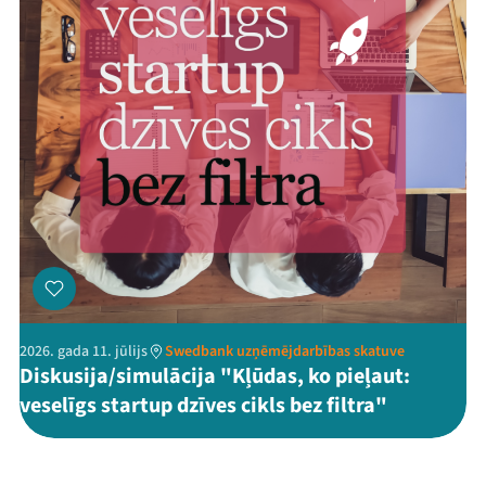
2026. gada 11. jūlijs
Swedbank uzņēmējdarbības skatuve
Diskusija/simulācija "Kļūdas, ko pieļaut:
veselīgs startup dzīves cikls bez filtra"