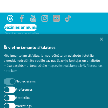
Threads
Facebook
Youtube
Instagram
Flick
TikTok
Sazinies ar mums
Privātuma politika
Lietošanas noteikumi un sīkdatņu politika
Bērnu aizsardzības politika
Šī vietne izmanto sīkdatnes
© 2026 Sarunu festivāls LAMPA Visas tiesības
Mēs izmantojam sīkfailus, lai nodrošinātu un uzlabotu lietotāju
paturētas.
pieredzi, nodrošinātu sociālo saziņas līdzekļu funkcijas un analizētu
mūsu datplūsmu. Detalizētāk:
https://festivalslampa.lv/lv/lietosanas-
noteikumi
Nepieciešams
Piesakies jaunumiem!
Preferences
Nepalaid garām aktuālāko informāciju!
Statistika
Mārketings