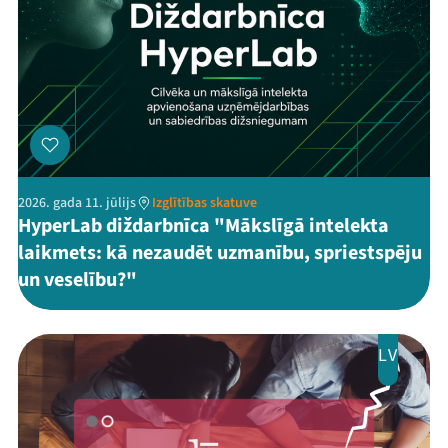
2026. gada 11. jūlijs
Izglītības skatuve
HyperLab diždarbnīca "Mākslīgā intelekta
laikmets: kā nezaudēt uzmanību, spriestspēju
un veselību?"
LV