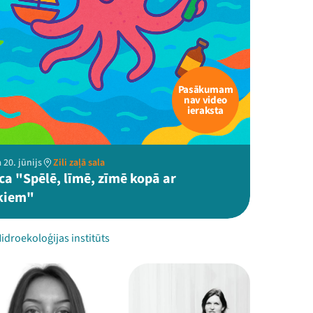
Pasākumam
nav video
ieraksta
 20. jūnijs
Zili zaļā sala
ca "Spēlē, līmē, zīmē kopā ar
kiem"
Hidroekoloģijas institūts