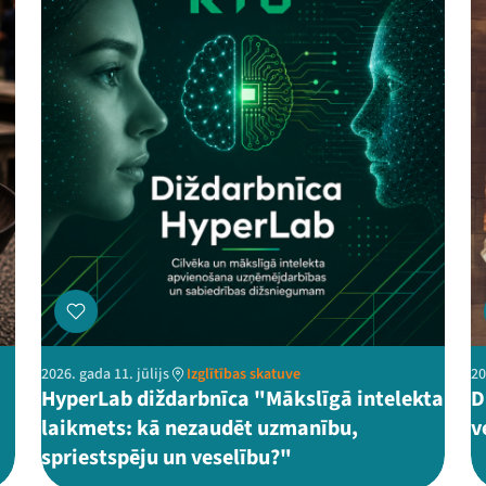
2026. gada 11. jūlijs
Izglītības skatuve
20
HyperLab diždarbnīca "Mākslīgā intelekta
D
laikmets: kā nezaudēt uzmanību,
v
spriestspēju un veselību?"