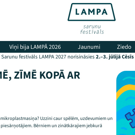
Viņi bija LAMPĀ 2026
Jaunumi
Ziedo
Sarunu festivāls LAMPA 2027 norisināsies
2.–3. jūlijā Cēsīs
Ē, ZĪMĒ KOPĀ AR
 ir mikroplastmasiņa? Uzzini caur spēlēm, uzdevumiem un
piesārņotājiem. Bērniem un zinātkārajiem jebkurā