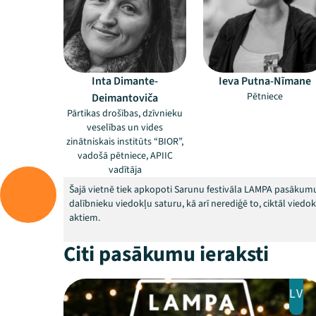
Inta Dimante-
Ieva Putna-Nīmane
Pētniece
Deimantoviča
Pārtikas drošības, dzīvnieku
veselības un vides
zinātniskais institūts “BIOR”,
vadošā pētniece, APIIC
vadītāja
Šajā vietnē tiek apkopoti Sarunu festivāla LAMPA pasākumu
dalībnieku viedokļu saturu, kā arī nerediģē to, ciktāl vied
aktiem.
Citi pasākumu ieraksti
LV