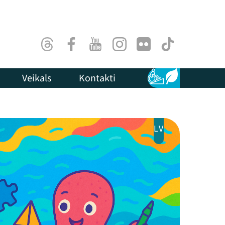
Threads
Facebook
Youtube
Instagram
Flick
TikTok
Veikals
Kontakti
Pieejamība
Ilgtspēja
LV