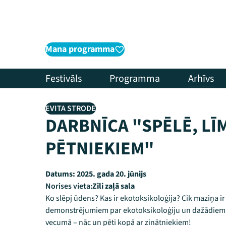
Mana programma
Festivāls
Programma
Arhīvs
EVITA STRODE
DARBNĪCA "SPĒLĒ, LĪM
PĒTNIEKIEM"
Datums:
2025. gada 20. jūnijs
Norises vieta:
Zili zaļā sala
Ko slēpj ūdens? Kas ir ekotoksikoloģija? Cik maziņa
demonstrējumiem par ekotoksikoloģiju un dažādiem 
vecumā – nāc un pēti kopā ar zinātniekiem!