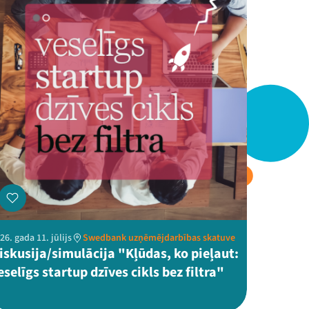
26. gada 11. jūlijs
Swedbank uzņēmējdarbības skatuve
iskusija/simulācija "Kļūdas, ko pieļaut:
eselīgs startup dzīves cikls bez filtra"