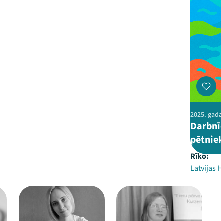
2025. gada
Darbnī
pētnie
Rīko:
Latvijas 