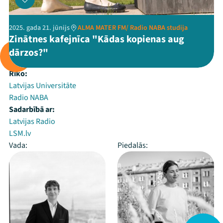
2025. gada 21. jūnijs
ALMA MATER FM/ Radio NABA studija
Zinātnes kafejnīca "Kādas kopienas aug
dārzos?"
Rīko:
Latvijas Universitāte
Radio NABA
Sadarbībā ar:
Latvijas Radio
LSM.lv
Vada:
Piedalās: