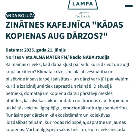
ANDA BOLUŽA
ZINĀTNES KAFEJNĪCA "KĀDAS
KOPIENAS AUG DĀRZOS?"
Datums:
2025. gada 21. jūnijs
Norises vieta:
ALMA MATER FM/ Radio NABA studija
Kā mainās cilvēks, kad daba kļūst par vidi, kurā dzīvot un augt
kopā ar citiem? Klimata krīze, sociālā atsvešinātība un
pilsētvide ir savstarpēji saistītas – un dārzi var kļūt par vietām,
kur šie izaicinājumi tiek saprasti un risināti. Diskusijā
pētnieki, domātāji un kopienu dārzu pārstāvji meklēs
atbildes, kā cilvēka saikne ar dabu nostiprinās caur kopienām
un kā tās veicina ilgtspējīgu, emocionāli noturīgu sabiedrību.
Runāsim par dārziem kā ekosistēmām un kolektīvas
līdzdalības telpām, kur rodas rīcībspēja, sapratne un jaunas
kopienas. Varbūt ilgtspēja sākas tieši tur, kur cilvēks iestāda