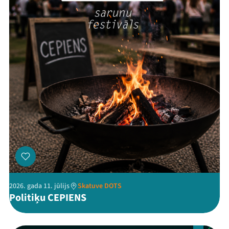
Threads
Facebook
Youtube
X
Instagram
Flick
TikTok
2026. gada 11. jūlijs
Skatuve DOTS
Politiķu CEPIENS