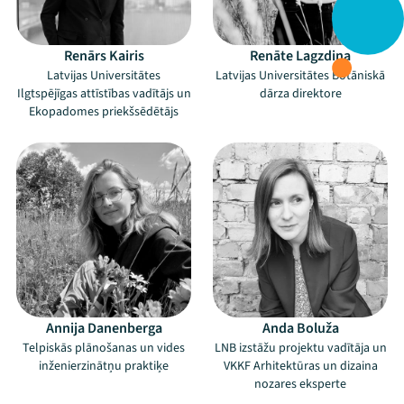
Renārs Kairis
Renāte Lagzdiņa
Latvijas Universitātes
Latvijas Universitātes Botāniskā
Ilgtspējīgas attīstības vadītājs un
dārza direktore
Ekopadomes priekšsēdētājs
Annija Danenberga
Anda Boluža
Telpiskās plānošanas un vides
LNB izstāžu projektu vadītāja un
inženierzinātņu praktiķe
VKKF Arhitektūras un dizaina
nozares eksperte