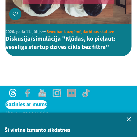
2026. gada 11. jūlijs
Swedbank uzņēmējdarbības skatuve
Diskusija/simulācija "Kļūdas, ko pieļaut:
veselīgs startup dzīves cikls bez filtra"
Threads
Facebook
Youtube
Instagram
Flick
TikTok
Sazinies ar mums
Privātuma politika
Lietošanas noteikumi un sīkdatņu politika
Bērnu aizsardzības politika
Šī vietne izmanto sīkdatnes