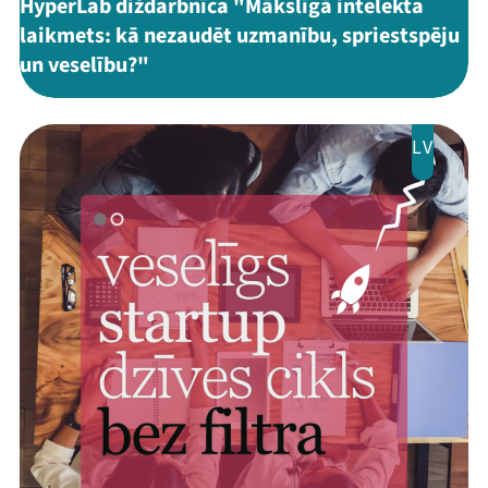
HyperLab diždarbnīca "Mākslīgā intelekta
laikmets: kā nezaudēt uzmanību, spriestspēju
un veselību?"
LV