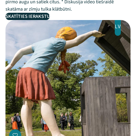
pirmo augu un satiek citus. * Diskusija video tiešraidē
skatāma ar zīmju tulka klātbūtni.
SKATĪTIES IERAKSTU
LV