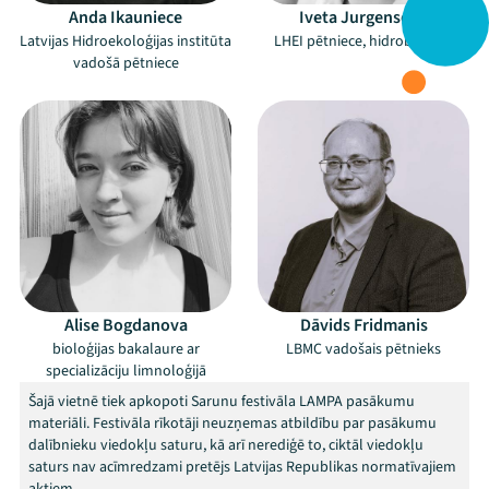
Anda Ikauniece
Iveta Jurgensone
Latvijas Hidroekoloģijas institūta
LHEI pētniece, hidrobioloģe
vadošā pētniece
Alise Bogdanova
Dāvids Fridmanis
bioloģijas bakalaure ar
LBMC vadošais pētnieks
specializāciju limnoloģijā
Šajā vietnē tiek apkopoti Sarunu festivāla LAMPA pasākumu
materiāli. Festivāla rīkotāji neuzņemas atbildību par pasākumu
dalībnieku viedokļu saturu, kā arī nerediģē to, ciktāl viedokļu
saturs nav acīmredzami pretējs Latvijas Republikas normatīvajiem