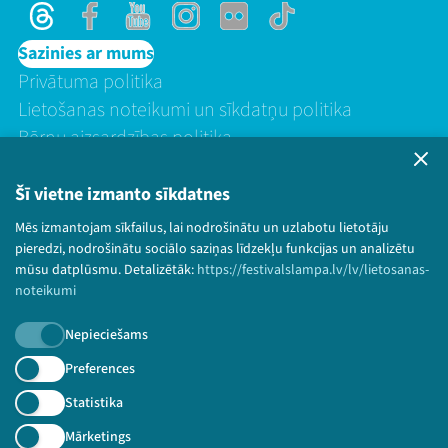
Threads
Facebook
Youtube
Instagram
Flick
TikTok
Sazinies ar mums
Privātuma politika
Lietošanas noteikumi un sīkdatņu politika
Bērnu aizsardzības politika
© 2026 Sarunu festivāls LAMPA Visas tiesības
paturētas.
Šī vietne izmanto sīkdatnes
Mēs izmantojam sīkfailus, lai nodrošinātu un uzlabotu lietotāju
pieredzi, nodrošinātu sociālo saziņas līdzekļu funkcijas un analizētu
mūsu datplūsmu. Detalizētāk:
https://festivalslampa.lv/lv/lietosanas-
Piesakies jaunumiem!
noteikumi
Nepalaid garām aktuālāko informāciju!
Nepieciešams
Preferences
Statistika
Pieteikties
Mārketings