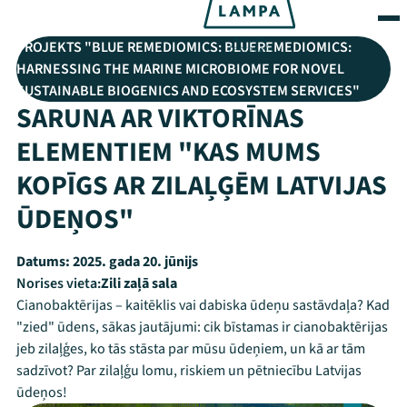
PROJEKTS "BLUE REMEDIOMICS: BLUEREMEDIOMICS:
HARNESSING THE MARINE MICROBIOME FOR NOVEL
SUSTAINABLE BIOGENICS AND ECOSYSTEM SERVICES"
SARUNA AR VIKTORĪNAS
ELEMENTIEM "KAS MUMS
KOPĪGS AR ZILAĻĢĒM LATVIJAS
ŪDEŅOS"
Datums:
2025. gada 20. jūnijs
Norises vieta:
Zili zaļā sala
Cianobaktērijas – kaitēklis vai dabiska ūdeņu sastāvdaļa? Kad
"zied" ūdens, sākas jautājumi: cik bīstamas ir cianobaktērijas
jeb zilaļģes, ko tās stāsta par mūsu ūdeņiem, un kā ar tām
sadzīvot? Par zilaļģu lomu, riskiem un pētniecību Latvijas
ūdeņos!