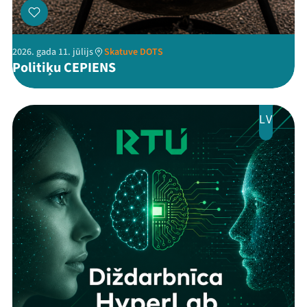
2026. gada 11. jūlijs
Skatuve DOTS
Politiķu CEPIENS
LV
Threads
Facebook
Youtube
X
Instagram
Flick
TikTok