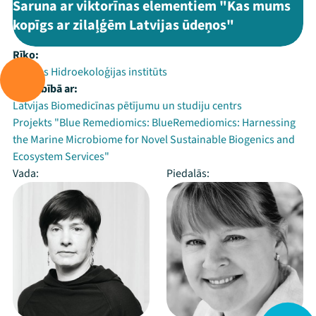
Saruna ar viktorīnas elementiem "Kas mums
kopīgs ar zilaļģēm Latvijas ūdeņos"
Rīko:
Latvijas Hidroekoloģijas institūts
Sadarbībā ar:
Latvijas Biomedicīnas pētījumu un studiju centrs
Projekts "Blue Remediomics: BlueRemediomics: Harnessing
the Marine Microbiome for Novel Sustainable Biogenics and
Ecosystem Services"
Vada:
Piedalās: