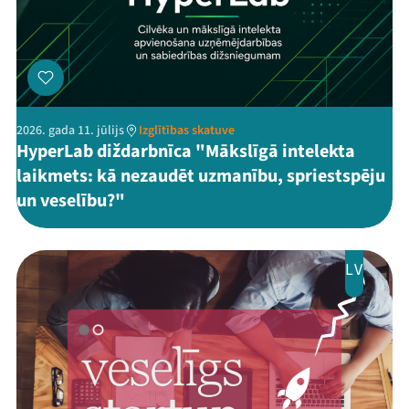
2026. gada 11. jūlijs
Izglītības skatuve
HyperLab diždarbnīca "Mākslīgā intelekta
laikmets: kā nezaudēt uzmanību, spriestspēju
un veselību?"
LV