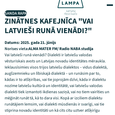
SANDA RAPA
ZINĀTNES KAFEJNĪCA "VAI
LATVIEŠI RUNĀ VIENĀDI?"
Datums:
2025. gada 21. jūnijs
Norises vieta:
ALMA MATER FM/ Radio NABA studija
Vai latvieši runā vienādi? Dialekti ir latviešu valodas
vēsturiskais avots un Latvijas novadu identitātes mēraukla.
Ieklausīsimies visos trijos latviešu dialektos – vidus dialektā,
augšzemnieku un lībiskajā dialektā – un runāsim par to,
kādas ir to atšķirības, vai tie joprojām dzīvi, kāda ir dialektu
nozīme latviešu kultūrā un identitātē, vai latviešu valodas
dialekti tiek izmantoti ikdienas saziņā, vai no tiem vairīties un
mēģināt runāt tā, kā to dara visi. Kopā ar izciliem dialektu
runātājiem lemsim, vai dialekti mūsdienās ir svarīgi, vai tie
stiprina novadu identitāti un kā cits citu uztver atšķirīgu