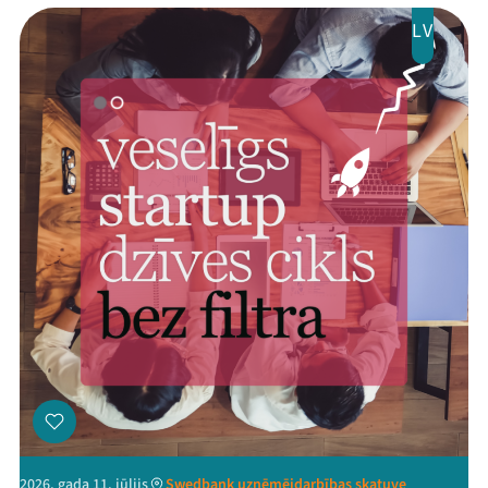
LV
2026. gada 11. jūlijs
Swedbank uzņēmējdarbības skatuve