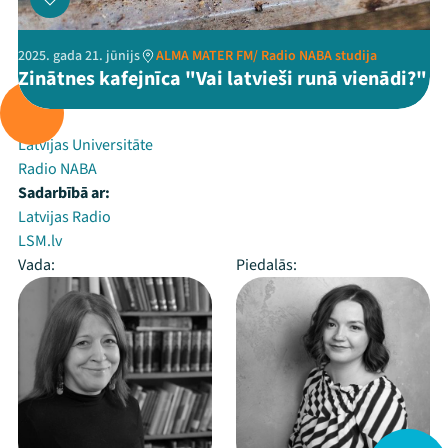
2025. gada 21. jūnijs
ALMA MATER FM/ Radio NABA studija
Zinātnes kafejnīca "Vai latvieši runā vienādi?"
Rīko:
Latvijas Universitāte
Radio NABA
Sadarbībā ar:
Latvijas Radio
LSM.lv
Vada:
Piedalās: