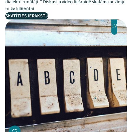
dialektu runātāji. * Diskusija video tiešraidē skatāma ar zīmju
tulka klātbūtni.
SKATĪTIES IERAKSTU
LV