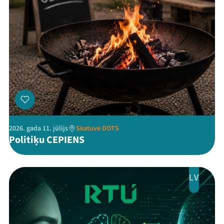
Threads
Facebook
Youtube
X
Instagram
Flick
TikTok
2026. gada 11. jūlijs
Skatuve DOTS
Politiķu CEPIENS
LV