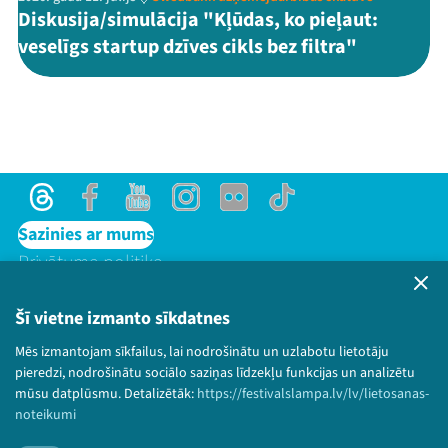
Diskusija/simulācija "Kļūdas, ko pieļaut:
veselīgs startup dzīves cikls bez filtra"
Threads
Facebook
Youtube
Instagram
Flick
TikTok
Sazinies ar mums
Privātuma politika
Lietošanas noteikumi un sīkdatņu politika
Bērnu aizsardzības politika
Šī vietne izmanto sīkdatnes
© 2026 Sarunu festivāls LAMPA Visas tiesības
Mēs izmantojam sīkfailus, lai nodrošinātu un uzlabotu lietotāju
paturētas.
pieredzi, nodrošinātu sociālo saziņas līdzekļu funkcijas un analizētu
mūsu datplūsmu. Detalizētāk:
https://festivalslampa.lv/lv/lietosanas-
noteikumi