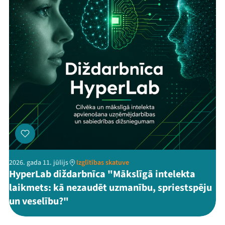
2026. gada 11. jūlijs
Izglītības skatuve
HyperLab diždarbnīca "Mākslīgā intelekta
laikmets: kā nezaudēt uzmanību, spriestspēju
un veselību?"