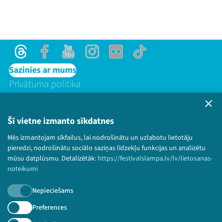
Threads
Facebook
Youtube
Instagram
Flick
TikTok
Sazinies ar mums
Privātuma politika
Lietošanas noteikumi un sīkdatņu politika
Bērnu aizsardzības politika
Šī vietne izmanto sīkdatnes
© 2026 Sarunu festivāls LAMPA Visas tiesības
paturētas.
Mēs izmantojam sīkfailus, lai nodrošinātu un uzlabotu lietotāju
pieredzi, nodrošinātu sociālo saziņas līdzekļu funkcijas un analizētu
mūsu datplūsmu. Detalizētāk:
https://festivalslampa.lv/lv/lietosanas-
noteikumi
Piesakies jaunumiem!
Nepieciešams
Preferences
Nepalaid garām aktuālāko informāciju!