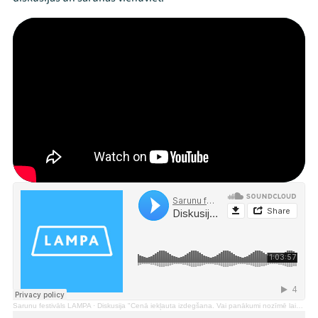
Mana programma
Festivāls
Programma
Sarunu festivāls LAMPA
·
Diskusija "Cenā iekļauta izdegšana. Vai panākumi nozīmē laimi?"