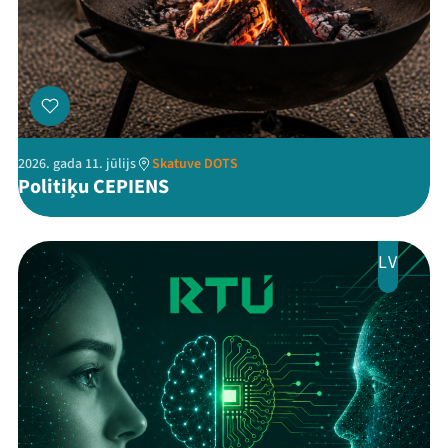
Threads
Facebook
Youtube
X
Instagram
Flick
TikTok
2026. gada 11. jūlijs
Skatuve DOTS
Politiķu CEPIENS
LV