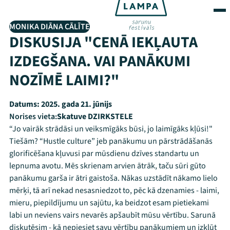
MONIKA DIĀNA CĀLĪTE
DISKUSIJA "CENĀ IEKĻAUTA
IZDEGŠANA. VAI PANĀKUMI
NOZĪMĒ LAIMI?"
Datums:
2025. gada 21. jūnijs
Norises vieta:
Skatuve DZIRKSTELE
“Jo vairāk strādāsi un veiksmīgāks būsi, jo laimīgāks kļūsi!"
Tiešām? “Hustle culture” jeb panākumu un pārstrādāšanās
glorificēšana kļuvusi par mūsdienu dzīves standartu un
lepnuma avotu. Mēs skrienam arvien ātrāk, taču sūri gūto
panākumu garša ir ātri gaistoša. Nākas uzstādīt nākamo lielo
mērķi, tā arī nekad nesasniedzot to, pēc kā dzenamies - laimi,
mieru, piepildījumu un sajūtu, ka beidzot esam pietiekami
labi un neviens vairs nevarēs apšaubīt mūsu vērtību. Sarunā
diskutēsim - kā nepiesiet savu vērtību panākumiem un izkļūt