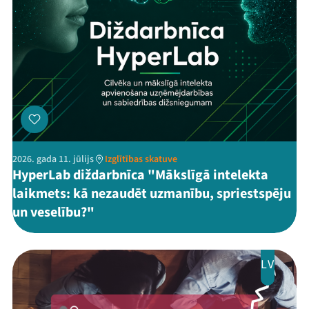
2026. gada 11. jūlijs
Izglītības skatuve
HyperLab diždarbnīca "Mākslīgā intelekta
laikmets: kā nezaudēt uzmanību, spriestspēju
un veselību?"
LV