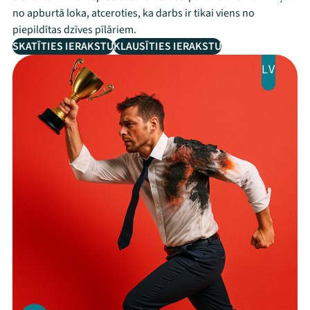
no apburtā loka, atceroties, ka darbs ir tikai viens no
piepildītas dzīves pīlāriem.
SKATĪTIES IERAKSTU
KLAUSĪTIES IERAKSTU
LV