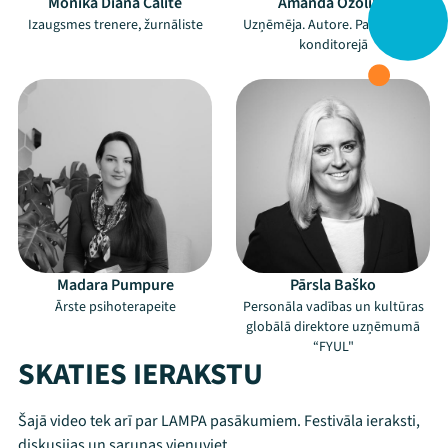
Monika Diāna Cālīte
Amanda Ozoliņa
Izaugsmes trenere, žurnāliste
Uzņēmēja. Autore. Pasniedzēja
konditorejā
Madara Pumpure
Pārsla Baško
Ārste psihoterapeite
Personāla vadības un kultūras
globālā direktore uzņēmumā
“FYUL"
SKATIES IERAKSTU
Šajā video tek arī par LAMPA pasākumiem. Festivāla ieraksti,
diskusijas un sarunas vienuviet.