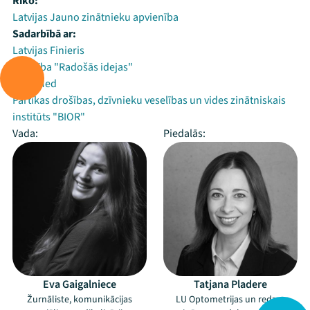
Rīko:
Latvijas Jauno zinātnieku apvienība
Sadarbībā ar:
Latvijas Finieris
Biedrība "Radošās idejas"
AstraMed
Pārtikas drošības, dzīvnieku veselības un vides zinātniskais
institūts "BIOR"
Vada:
Piedalās:
Eva Gaigalniece
Tatjana Pladere
Žurnāliste, komunikācijas
LU Optometrijas un redzes