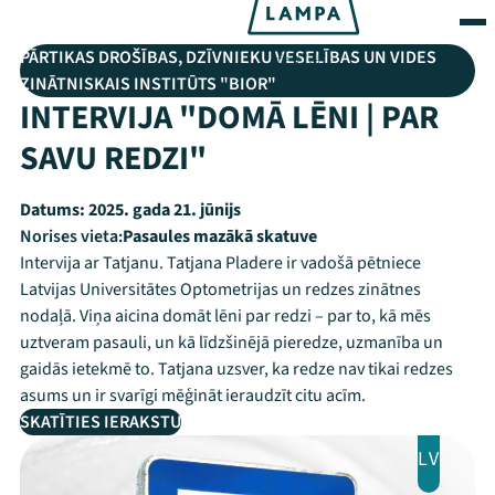
PĀRTIKAS DROŠĪBAS, DZĪVNIEKU VESELĪBAS UN VIDES
ZINĀTNISKAIS INSTITŪTS "BIOR"
INTERVIJA "DOMĀ LĒNI | PAR
SAVU REDZI"
Datums:
2025. gada 21. jūnijs
Norises vieta:
Pasaules mazākā skatuve
Intervija ar Tatjanu. Tatjana Pladere ir vadošā pētniece
Latvijas Universitātes Optometrijas un redzes zinātnes
nodaļā. Viņa aicina domāt lēni par redzi – par to, kā mēs
uztveram pasauli, un kā līdzšinējā pieredze, uzmanība un
gaidās ietekmē to. Tatjana uzsver, ka redze nav tikai redzes
asums un ir svarīgi mēģināt ieraudzīt citu acīm.
SKATĪTIES IERAKSTU
LV