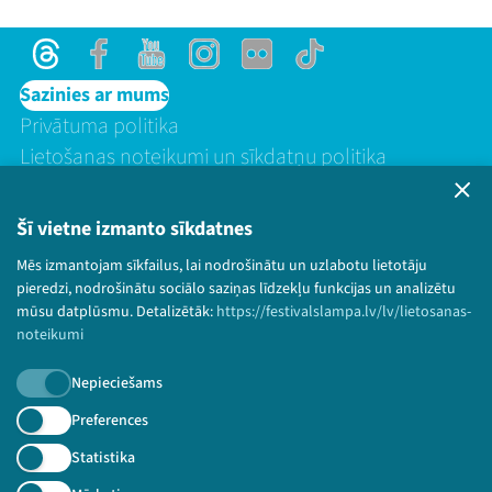
Threads
Facebook
Youtube
Instagram
Flick
TikTok
Sazinies ar mums
Privātuma politika
Lietošanas noteikumi un sīkdatņu politika
Bērnu aizsardzības politika
© 2026 Sarunu festivāls LAMPA Visas tiesības
Šī vietne izmanto sīkdatnes
paturētas.
Mēs izmantojam sīkfailus, lai nodrošinātu un uzlabotu lietotāju
pieredzi, nodrošinātu sociālo saziņas līdzekļu funkcijas un analizētu
mūsu datplūsmu. Detalizētāk:
https://festivalslampa.lv/lv/lietosanas-
noteikumi
Piesakies jaunumiem!
Nepieciešams
Nepalaid garām aktuālāko informāciju!
Preferences
Statistika