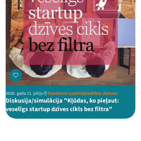
2026. gada 11. jūlijs
Swedbank uzņēmējdarbības skatuve
Diskusija/simulācija "Kļūdas, ko pieļaut:
veselīgs startup dzīves cikls bez filtra"