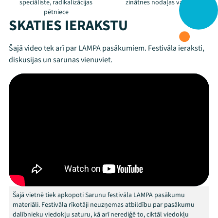
speciāliste, radikalizācijas
zinātnes nodaļas vadītāja
pētniece
SKATIES IERAKSTU
Šajā video tek arī par LAMPA pasākumiem. Festivāla ieraksti,
diskusijas un sarunas vienuviet.
Šajā vietnē tiek apkopoti Sarunu festivāla LAMPA pasākumu
materiāli. Festivāla rīkotāji neuzņemas atbildību par pasākumu
dalībnieku viedokļu saturu, kā arī nerediģē to, ciktāl viedokļu