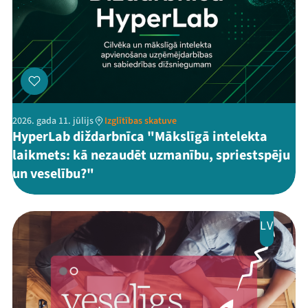
2026. gada 11. jūlijs
Izglītības skatuve
HyperLab diždarbnīca "Mākslīgā intelekta
laikmets: kā nezaudēt uzmanību, spriestspēju
un veselību?"
LV