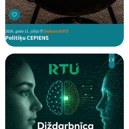
Kontakti
2026. gada 11. jūlijs
Skatuve DOTS
Politiķu CEPIENS
LV
Threads
Facebook
Youtube
X
Instagram
Flick
TikTok