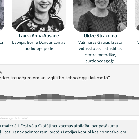
Laura Anna Apsāne
Uldze Strazdiņa
ta
Latvijas Bērnu Dzirdes centra
Valmieras Gaujas krasta
audiologopēde
vidusskolas – attīstības
centra metodiķe,
surdopedagoģe
ehnoloģiju laikmetā"
 materiāli. Festivāla rīkotāji neuzņemas atbildību par pasākumu
okļu saturs nav acīmredzami pretējs Latvijas Republikas normatīvajiem