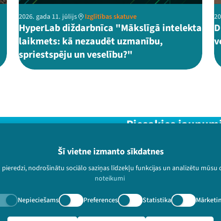
2026. gada 11. jūlijs
Izglītības skatuve
20
HyperLab diždarbnīca "Mākslīgā intelekta
D
laikmets: kā nezaudēt uzmanību,
v
spriestspēju un veselību?"
Piesakies jaunum
Nepalaid garām aktuālāko in
Šī vietne izmanto sīkdatnes
u pieredzi, nodrošinātu sociālo saziņas līdzekļu funkcijas un analizētu mūsu
noteikumi
Nepieciešams
Preferences
Statistika
Mārketi
paturētas.