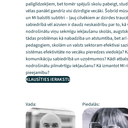
palīglīdzekļiem, bet tomēr spējuši skolu pabeigt, stud
vēlas panākt gandrīz visi dzirdīgie vecāki. Šobrīd mūs
un MI balstīti subtitri – ļauj cilvēkiem ar dzirdes trau
sabiedrībā vēl aizvien ir daudz neskaidrību par to, kā 
nodrošinātu viņu sekmīgu iekļaušanu skolās, augstskolās
tādas problēmas kā nabadzība un atstumtība, bet arī
pedagogiem, skolām un valsts sektoram efektīvai saziņ
sistēmas efektivitāte no vecāku pieredzes viedokļa? K
komunikāciju sabiedrībā un uzņēmumos? Kādi atbalsta
nodrošinātu pilnvērtīgu iekļaušanu? Kā izmantot MI ri
pieejamību?
KLAUSĪTIES IERAKSTU
Vada:
Piedalās: