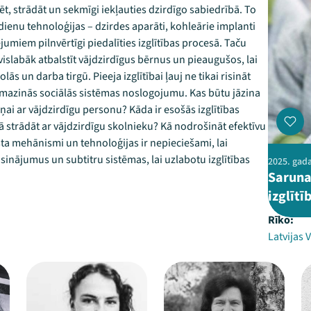
ēt, strādāt un sekmīgi iekļauties dzirdīgo sabiedrībā. To
dienu tehnoloģijas – dzirdes aparāti, kohleārie implanti
cējumiem pilnvērtīgi piedalīties izglītības procesā. Taču
vislabāk atbalstīt vājdzirdīgus bērnus un pieaugušos, lai
 un darba tirgū. Pieeja izglītībai ļauj ne tikai risināt
 mazinās sociālās sistēmas noslogojumu. Kas būtu jāzina
ai ar vājdzirdīgu personu? Kāda ir esošās izglītības
ā strādāt ar vājdzirdīgu skolnieku? Kā nodrošināt efektīvu
 mehānismi un tehnoloģijas ir nepieciešami, lai
sinājumus un subtitru sistēmas, lai uzlabotu izglītības
2025. gada
Saruna
izglīt
Rīko:
Latvijas 