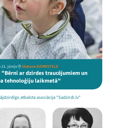
 21. jūnijs
Skatuve DZIRKSTELE
 "Bērni ar dzirdes traucējumiem un
ība tehnoloģiju laikmetā"
Vājdzirdīgo atbalsta asociācija "Sadzirdi.lv"