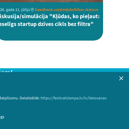
26. gada 11. jūlijs
Swedbank uzņēmējdarbības skatuve
iskusija/simulācija "Kļūdas, ko pieļaut:
eselīgs startup dzīves cikls bez filtra"
iem!
formāciju!
 datplūsmu. Detalizētāk:
https://festivalslampa.lv/lv/lietosanas-
Pieteikties
ngs