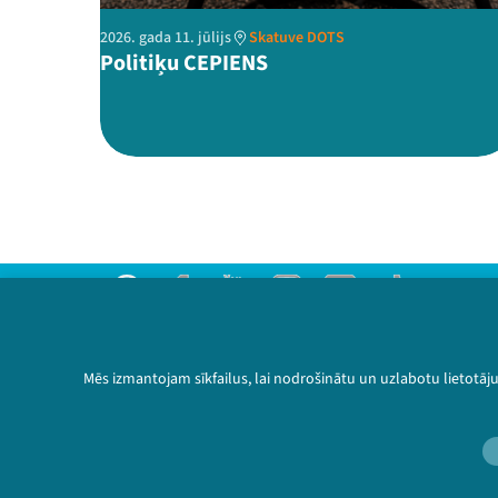
2026. gada 11. jūlijs
Skatuve DOTS
Politiķu CEPIENS
Threads
Facebook
Youtube
Instagram
Flick
TikTok
Sazinies ar mums
Privātuma politika
Mēs izmantojam sīkfailus, lai nodrošinātu un uzlabotu lietotāj
Lietošanas noteikumi un sīkdatņu politika
Bērnu aizsardzības politika
© 2026 Sarunu festivāls LAMPA Visas tiesības 