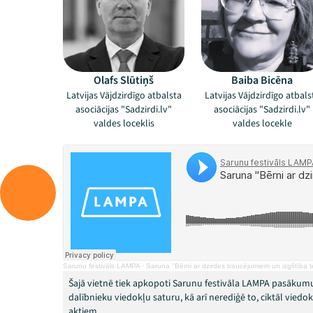
Olafs Slūtiņš
Baiba Bicēna
Latvijas Vājdzirdīgo atbalsta
Latvijas Vājdzirdīgo atbals
asociācijas "Sadzirdi.lv"
asociācijas "Sadzirdi.lv"
valdes loceklis
valdes locekle
Sarunu festivāls LAMPA
·
Saruna "Bērni ar dzirdes traucējumiem un izglītība t
Šajā vietnē tiek apkopoti Sarunu festivāla LAMPA pasākumu
dalībnieku viedokļu saturu, kā arī nerediģē to, ciktāl vied
aktiem.