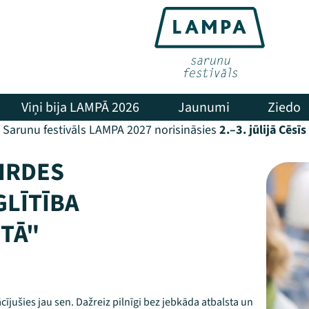
Viņi bija LAMPĀ 2026
Jaunumi
Ziedo
Sarunu festivāls LAMPA 2027 norisināsies
2.–3. jūlijā Cēsīs
IRDES
GLĪTĪBA
TĀ"
ījušies jau sen. Dažreiz pilnīgi bez jebkāda atbalsta un