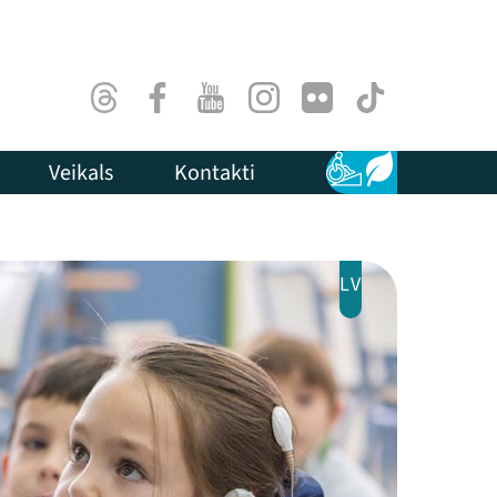
Threads
Facebook
Youtube
Instagram
Flick
TikTok
Veikals
Kontakti
Pieejamība
Ilgtspēja
LV