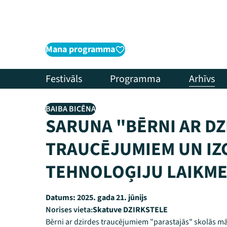
Mana programma
Festivāls
Programma
Arhīvs
BAIBA BICĒNA
SARUNA "BĒRNI AR DZ
TRAUCĒJUMIEM UN IZ
TEHNOLOĢIJU LAIKME
Datums:
2025. gada 21. jūnijs
Norises vieta:
Skatuve DZIRKSTELE
Bērni ar dzirdes traucējumiem "parastajās" skolās māc