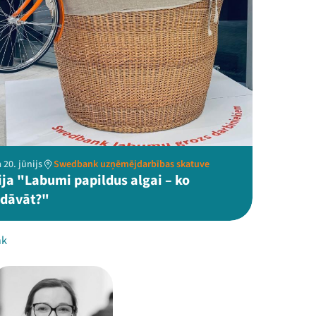
 20. jūnijs
Swedbank uzņēmējdarbības skatuve
ija "Labumi papildus algai – ko
edāvāt?"
nk