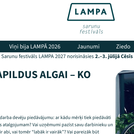
Viņi bija LAMPĀ 2026
Jaunumi
Ziedo
Sarunu festivāls LAMPA 2027 norisināsies
2.–3. jūlijā Cēsīs
PILDUS ALGAI – KO
 darba devēju piedāvājumu: ar kādu mērķi tiek piedāvāti
us atalgojumam? Vai uzņēmumi pazīst savu darbinieku un
r abi, vai tomēr “labāk ir vairāk”? Vai pareizāk būt