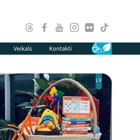
Threads
Facebook
Youtube
Instagram
Flick
TikTok
Veikals
Kontakti
Pieejamība
Ilgtspēja
LV