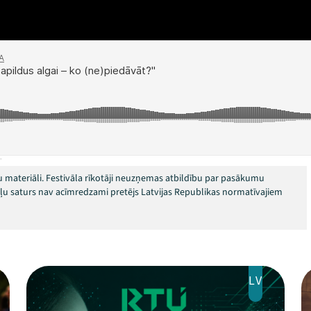
"
 materiāli. Festivāla rīkotāji neuzņemas atbildību par pasākumu
okļu saturs nav acīmredzami pretējs Latvijas Republikas normatīvajiem
LV