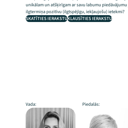
unikālam un atšķirīgam ar savu labumu piedāvājumu je
ilgtermiņa pozitīvu (ilgtspējīgu, iekļaujošu) ietekmi?
SKATĪTIES IERAKSTU
KLAUSĪTIES IERAKSTU
Vada:
Piedalās: