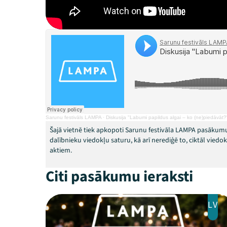
Sarunu festivāls LAMPA
·
Diskusija "Labumi papildus algai – ko (ne)piedāvāt?
Šajā vietnē tiek apkopoti Sarunu festivāla LAMPA pasākumu
dalībnieku viedokļu saturu, kā arī nerediģē to, ciktāl vied
aktiem.
Citi pasākumu ieraksti
LV