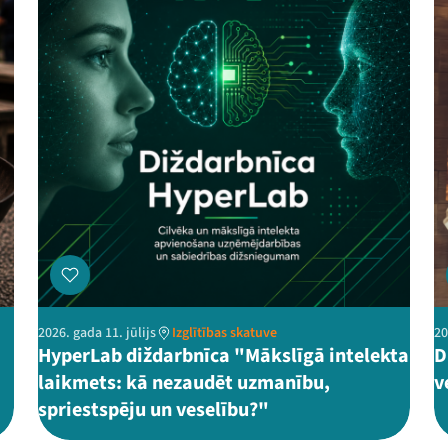
2026. gada 11. jūlijs
Izglītības skatuve
20
HyperLab diždarbnīca "Mākslīgā intelekta
D
laikmets: kā nezaudēt uzmanību,
v
spriestspēju un veselību?"