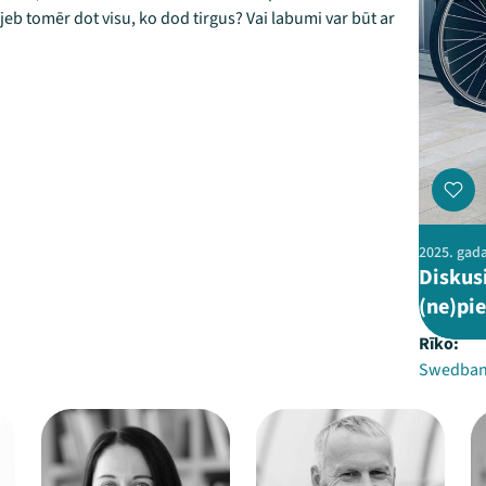
b tomēr dot visu, ko dod tirgus? Vai labumi var būt ar
2025. gada
Diskus
(ne)pi
Rīko:
Swedba