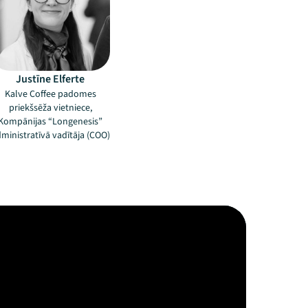
Justīne Elferte
Kalve Coffee padomes
priekšsēža vietniece,
Kompānijas “Longenesis”
ministratīvā vadītāja (COO)