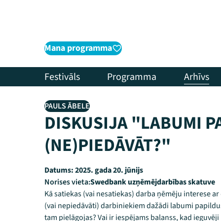
Mana programma
Festivāls
Programma
Arhīvs
PAULS ĀBELE
DISKUSIJA "LABUMI PA
(NE)PIEDĀVĀT?"
Datums:
2025. gada 20. jūnijs
Norises vieta:
Swedbank uzņēmējdarbības skatuve
Kā satiekas (vai nesatiekas) darba ņēmēju interese ar
(vai nepiedāvāti) darbiniekiem dažādi labumi papild
tam pielāgojas? Vai ir iespējams balanss, kad ieguvēji i