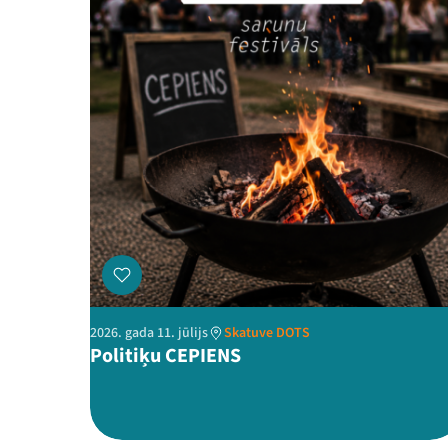
2026. gada 11. jūlijs
Skatuve DOTS
Politiķu CEPIENS