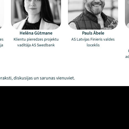
Helēna Gūtmane
Pauls Ābele
tes
Klientu pieredzes projektu
AS Latvijas Finieris valdes
ja
vadītāja AS Swedbank
loceklis
ad
raksti, diskusijas un sarunas vienuviet.