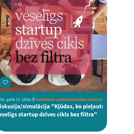
26. gada 11. jūlijs
Swedbank uzņēmējdarbības skatuve
iskusija/simulācija "Kļūdas, ko pieļaut:
eselīgs startup dzīves cikls bez filtra"