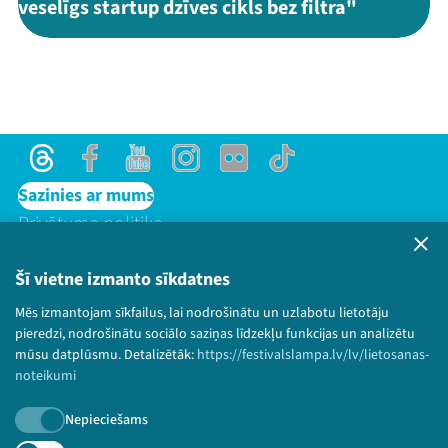
veselīgs startup dzīves cikls bez filtra"
Threads
Facebook
Youtube
Instagram
Flick
TikTok
Sazinies ar mums
Privātuma politika
Lietošanas noteikumi un sīkdatņu politika
Bērnu aizsardzības politika
Šī vietne izmanto sīkdatnes
© 2026 Sarunu festivāls LAMPA Visas tiesības
Mēs izmantojam sīkfailus, lai nodrošinātu un uzlabotu lietotāju
paturētas.
pieredzi, nodrošinātu sociālo saziņas līdzekļu funkcijas un analizētu
mūsu datplūsmu. Detalizētāk:
https://festivalslampa.lv/lv/lietosanas-
noteikumi
Nepieciešams
Piesakies jaunumiem!