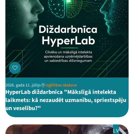
2026. gada 11. jūlijs
Izglītības skatuve
HyperLab diždarbnīca "Mākslīgā intelekta
laikmets: kā nezaudēt uzmanību, spriestspēju
un veselību?"
LV