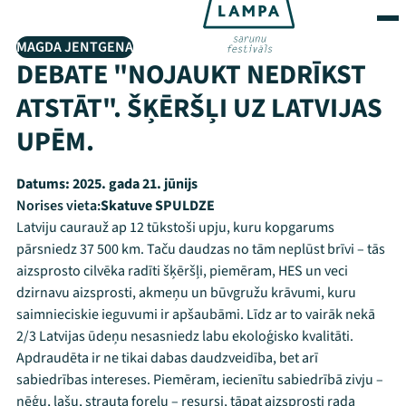
MAGDA JENTGENA
DEBATE "NOJAUKT NEDRĪKST
ATSTĀT". ŠĶĒRŠĻI UZ LATVIJAS
UPĒM.
Datums:
2025. gada 21. jūnijs
Norises vieta:
Skatuve SPULDZE
Latviju caurauž ap 12 tūkstoši upju, kuru kopgarums
pārsniedz 37 500 km. Taču daudzas no tām neplūst brīvi – tās
aizsprosto cilvēka radīti šķēršļi, piemēram, HES un veci
dzirnavu aizsprosti, akmeņu un būvgružu krāvumi, kuru
saimnieciskie ieguvumi ir apšaubāmi. Līdz ar to vairāk nekā
2/3 Latvijas ūdeņu nesasniedz labu ekoloģisko kvalitāti.
Apdraudēta ir ne tikai dabas daudzveidība, bet arī
sabiedrības intereses. Piemēram, iecienītu sabiedrībā zivju –
nēģu, lašu, strauta foreļu – resursi, tāpat aizsprosti rada