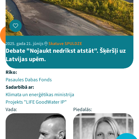
2025. gada 21. jūnijs
Skatuve SPULDZE
Debate "Nojaukt nedrīkst atstāt". Šķēršļi uz
Latvijas upēm.
Rīko:
Pasaules Dabas Fonds
Sadarbībā ar:
Klimata un enerģētikas ministrija
Projekts "LIFE GoodWater IP"
Vada:
Piedalās: