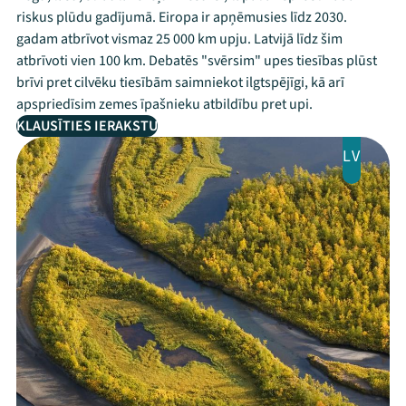
riskus plūdu gadījumā. Eiropa ir apņēmusies līdz 2030.
gadam atbrīvot vismaz 25 000 km upju. Latvijā līdz šim
atbrīvoti vien 100 km. Debatēs "svērsim" upes tiesības plūst
brīvi pret cilvēku tiesībām saimniekot ilgtspējīgi, kā arī
apspriedīsim zemes īpašnieku atbildību pret upi.
KLAUSĪTIES IERAKSTU
LV