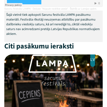
Arhīvs
Sarunu festivāls LAMPA
·
Debate "Nojaukt nedrīkst atstāt". Šķēršļi uz Latvijas upēm.
Šajā vietnē tiek apkopoti Sarunu festivāla LAMPA pasākumu
Viņi bija LAMPĀ 2026
materiāli. Festivāla rīkotāji neuzņemas atbildību par pasākumu
dalībnieku viedokļu saturu, kā arī nerediģē to, ciktāl viedokļu
Jaunumi
saturs nav acīmredzami pretējs Latvijas Republikas normatīvajiem
aktiem.
Ziedo
Citi pasākumu ieraksti
Veikals
LV
Kontakti