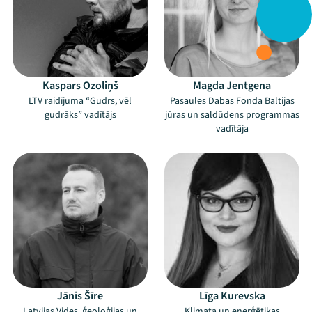
Kaspars Ozoliņš
Magda Jentgena
LTV raidījuma “Gudrs, vēl
Pasaules Dabas Fonda Baltijas
gudrāks” vadītājs
jūras un saldūdens programmas
vadītāja
Jānis Šīre
Līga Kurevska
Latvijas Vides, ģeoloģijas un
Klimata un enerģētikas