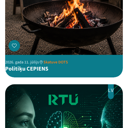
Threads
Facebook
Youtube
X
Instagram
Flick
TikTok
2026. gada 11. jūlijs
Skatuve DOTS
Politiķu CEPIENS
LV