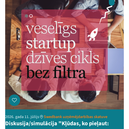
2026. gada 11. jūlijs
Swedbank uzņēmējdarbības skatuve
Diskusija/simulācija "Kļūdas, ko pieļaut: