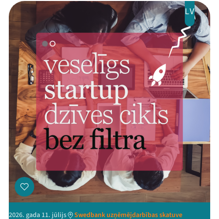
LV
2026. gada 11. jūlijs
Swedbank uzņēmējdarbības skatuve