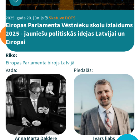
2025. gada 20. jūnijs
Skatuve DOTS
Eiropas Parlamenta Vēstnieku skolu izlaidums
2025 - jauniešu politiskās idejas Latvijai un
Eiropai
Rīko:
Eiropas Parlamenta birojs Latvijā
Vada:
Piedalās:
Anna Marta Daldere
Ivars Ījabs