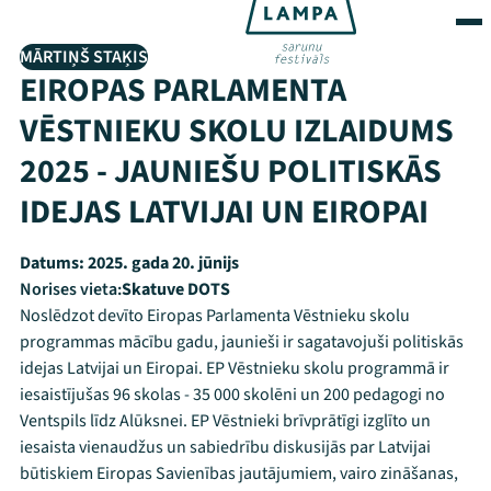
MĀRTIŅŠ STAĶIS
EIROPAS PARLAMENTA
VĒSTNIEKU SKOLU IZLAIDUMS
2025 - JAUNIEŠU POLITISKĀS
IDEJAS LATVIJAI UN EIROPAI
Datums:
2025. gada 20. jūnijs
Norises vieta:
Skatuve DOTS
Noslēdzot devīto Eiropas Parlamenta Vēstnieku skolu
programmas mācību gadu, jaunieši ir sagatavojuši politiskās
idejas Latvijai un Eiropai. EP Vēstnieku skolu programmā ir
iesaistījušas 96 skolas - 35 000 skolēni un 200 pedagogi no
Ventspils līdz Alūksnei. EP Vēstnieki brīvprātīgi izglīto un
iesaista vienaudžus un sabiedrību diskusijās par Latvijai
būtiskiem Eiropas Savienības jautājumiem, vairo zināšanas,