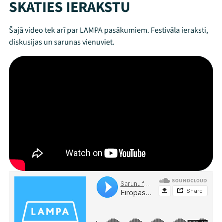
SKATIES IERAKSTU
Šajā video tek arī par LAMPA pasākumiem. Festivāla ieraksti,
diskusijas un sarunas vienuviet.
Mana programma
Festivāls
Programma
Arhīvs
Viņi bija LAMPĀ 2026
Jaunumi
Ziedo