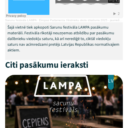
Veikals
Kontakti
Sarunu festivāls LAMPA
·
Eiropas Parlamenta Vēstnieku skolu izlaidums 2025 - jauniešu politiskās idejas Latvijai un Eiropai
Šajā vietnē tiek apkopoti Sarunu festivāla LAMPA pasākumu
materiāli. Festivāla rīkotāji neuzņemas atbildību par pasākumu
dalībnieku viedokļu saturu, kā arī nerediģē to, ciktāl viedokļu
saturs nav acīmredzami pretējs Latvijas Republikas normatīvajiem
aktiem.
Citi pasākumu ieraksti
LV
Threads
Facebook
Youtube
X
Instagram
Flick
TikTok