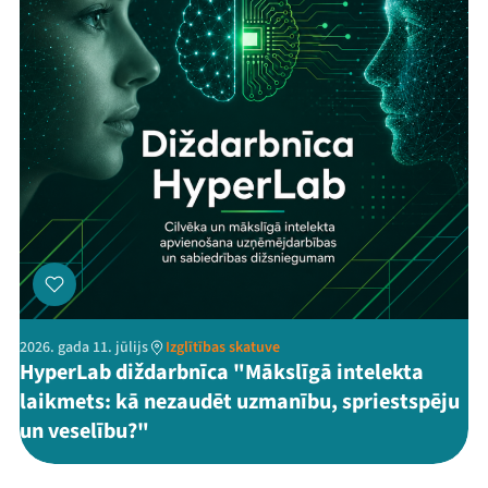
2026. gada 11. jūlijs
Izglītības skatuve
HyperLab diždarbnīca "Mākslīgā intelekta
laikmets: kā nezaudēt uzmanību, spriestspēju
un veselību?"