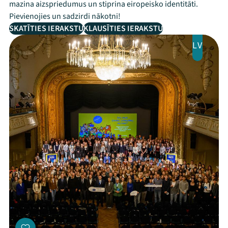
mazina aizspriedumus un stiprina eiropeisko identitāti.
Pievienojies un sadzirdi nākotni!
SKATĪTIES IERAKSTU
KLAUSĪTIES IERAKSTU
LV