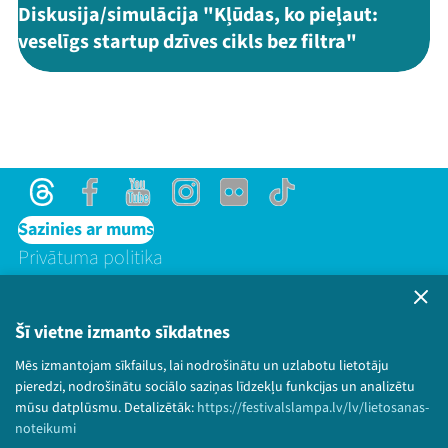
Diskusija/simulācija "Kļūdas, ko pieļaut:
veselīgs startup dzīves cikls bez filtra"
Threads
Facebook
Youtube
Instagram
Flick
TikTok
Sazinies ar mums
Privātuma politika
Lietošanas noteikumi un sīkdatņu politika
Bērnu aizsardzības politika
Šī vietne izmanto sīkdatnes
© 2026 Sarunu festivāls LAMPA Visas tiesības
paturētas.
Mēs izmantojam sīkfailus, lai nodrošinātu un uzlabotu lietotāju
pieredzi, nodrošinātu sociālo saziņas līdzekļu funkcijas un analizētu
mūsu datplūsmu. Detalizētāk:
https://festivalslampa.lv/lv/lietosanas-
noteikumi