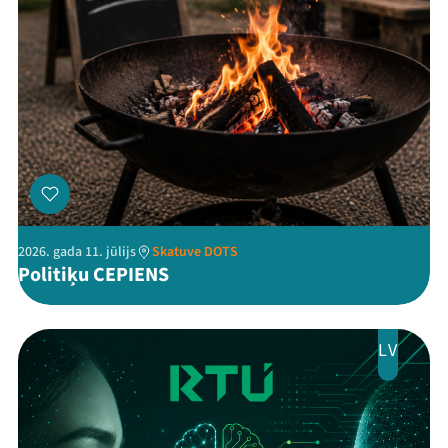
2026. gada 11. jūlijs
Skatuve DOTS
Politiķu CEPIENS
LV