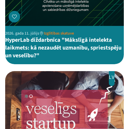
2026. gada 11. jūlijs
Izglītības skatuve
HyperLab diždarbnīca "Mākslīgā intelekta
laikmets: kā nezaudēt uzmanību, spriestspēju
un veselību?"
LV