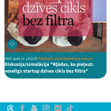
2026. gada 11. jūlijs
Swedbank uzņēmējdarbības skatuve
Diskusija/simulācija "Kļūdas, ko pieļaut:
veselīgs startup dzīves cikls bez filtra"
Threads
Facebook
Youtube
Instagram
Flick
TikTok