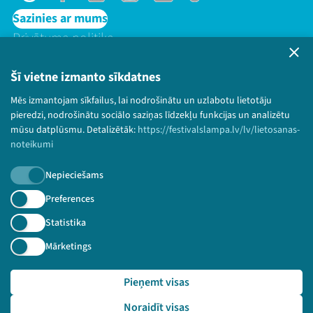
Sazinies ar mums
Privātuma politika
Lietošanas noteikumi un sīkdatņu politika
Bērnu aizsardzības politika
Šī vietne izmanto sīkdatnes
© 2026 Sarunu festivāls LAMPA Visas tiesības
Mēs izmantojam sīkfailus, lai nodrošinātu un uzlabotu lietotāju
paturētas.
pieredzi, nodrošinātu sociālo saziņas līdzekļu funkcijas un analizētu
mūsu datplūsmu. Detalizētāk:
https://festivalslampa.lv/lv/lietosanas-
noteikumi
Nepieciešams
Piesakies jaunumiem!
Preferences
Nepalaid garām aktuālāko informāciju!
Statistika
Mārketings
Pieņemt visas
Pieteikties
Noraidīt visas
🔗 https://festivalslampa.lv/lv/video-arhivs/2815?sp