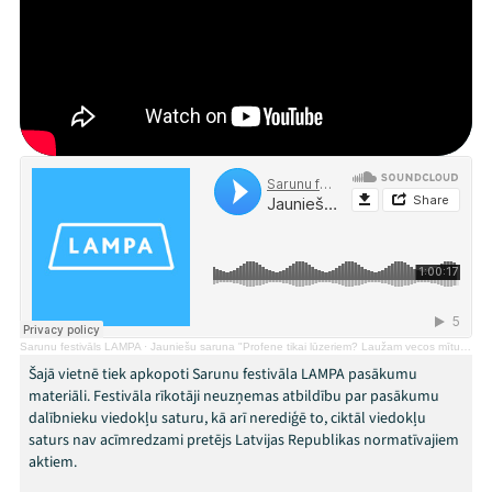
Jaunumi
Ziedo
Veikals
Kontakti
Sarunu festivāls LAMPA
·
Jauniešu saruna "Profene tikai lūzeriem? Laužam vecos mītus un veidojam jaunus!"
Šajā vietnē tiek apkopoti Sarunu festivāla LAMPA pasākumu
materiāli. Festivāla rīkotāji neuzņemas atbildību par pasākumu
dalībnieku viedokļu saturu, kā arī nerediģē to, ciktāl viedokļu
saturs nav acīmredzami pretējs Latvijas Republikas normatīvajiem
Threads
Facebook
Youtube
X
Instagram
Flick
TikTok
aktiem.