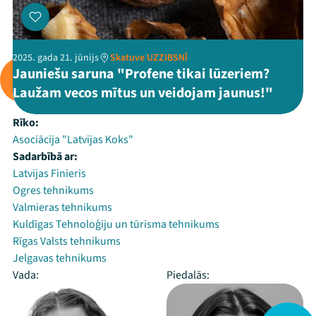
2025. gada 21. jūnijs
Skatuve UZZIBSNĪ
Jauniešu saruna "Profene tikai lūzeriem?
Laužam vecos mītus un veidojam jaunus!"
Rīko:
Asociācija "Latvijas Koks"
Sadarbībā ar:
Latvijas Finieris
Ogres tehnikums
Valmieras tehnikums
Kuldīgas Tehnoloģiju un tūrisma tehnikums
Rīgas Valsts tehnikums
Jelgavas tehnikums
Vada:
Piedalās: