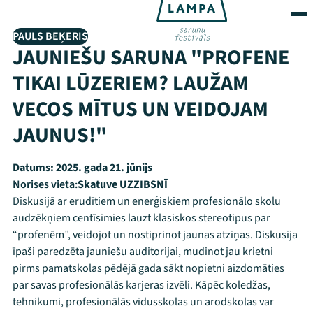
PAULS BEĶERIS
JAUNIEŠU SARUNA "PROFENE
TIKAI LŪZERIEM? LAUŽAM
VECOS MĪTUS UN VEIDOJAM
JAUNUS!"
Datums:
2025. gada 21. jūnijs
Norises vieta:
Skatuve UZZIBSNĪ
Diskusijā ar erudītiem un enerģiskiem profesionālo skolu
audzēkņiem centīsimies lauzt klasiskos stereotipus par
“profenēm”, veidojot un nostiprinot jaunas atziņas. Diskusija
īpaši paredzēta jauniešu auditorijai, mudinot jau krietni
pirms pamatskolas pēdējā gada sākt nopietni aizdomāties
par savas profesionālās karjeras izvēli. Kāpēc koledžas,
tehnikumi, profesionālās vidusskolas un arodskolas var