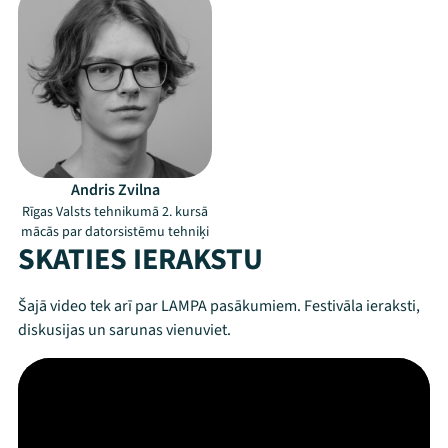
Andris Zvilna
Rīgas Valsts tehnikumā 2. kursā
mācās par datorsistēmu tehniķi
Mana programma
SKATIES IERAKSTU
Festivāls
Šajā video tek arī par LAMPA pasākumiem. Festivāla ieraksti,
diskusijas un sarunas vienuviet.
Programma
Arhīvs
Viņi bija LAMPĀ 2026