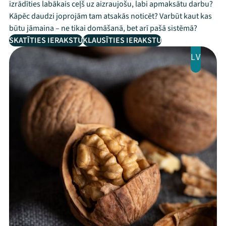
izrādīties labākais ceļš uz aizraujošu, labi apmaksātu darbu?
Kāpēc daudzi joprojām tam atsakās noticēt? Varbūt kaut kas
būtu jāmaina – ne tikai domāšanā, bet arī pašā sistēmā?
SKATĪTIES IERAKSTU
KLAUSĪTIES IERAKSTU
LV