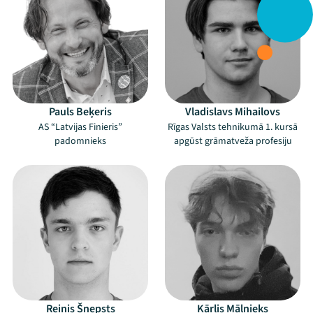
Pauls Beķeris
Vladislavs Mihailovs
AS “Latvijas Finieris”
Rīgas Valsts tehnikumā 1. kursā
padomnieks
apgūst grāmatveža profesiju
Reinis Šnepsts
Kārlis Mālnieks