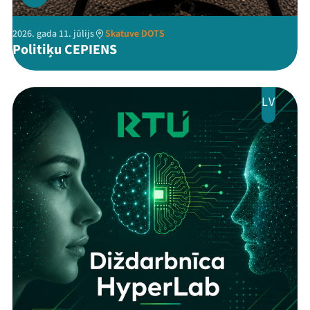
2026. gada 11. jūlijs
Skatuve DOTS
Politiķu CEPIENS
LV