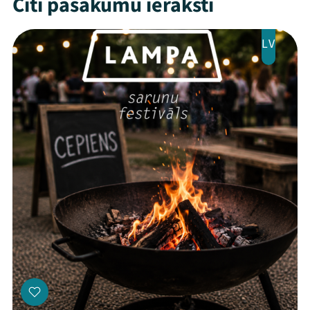
Citi pasākumu ieraksti
Jaunumi
LV
Ziedo
Veikals
Kontakti
Threads
Facebook
Youtube
X
Instagram
Flick
TikTok