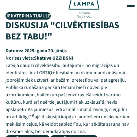
JEKATERINA TUMULE
DISKUSIJA "CILVĒKTIESĪBAS
BEZ TABU!"
Datums:
2025. gada 20. jūnijs
Norises vieta:
Skatuve UZZIBSNĪ
Latvijā daudzi cilvēktiesību jautājumi – no migrācijas un
identitātes līdz LGBTIQ+ tiesībām un dzimumaudzināšanai –
joprojām tiek uztverti ar bažām, pretestību vai pat agresiju.
Publiska runāšana par šīm tēmām bieži noved pie
uzbrukumiem, bailēm un pašcenzūras. Kā veidot sarunu
kultūru, kurā arī neērtie jautājumi tiek uzklausīti, nevis
apslāpēti? Kā jauniešus iedrošināt runāt drosmīgi, cieņpilni
un atbildīgi? Šajā diskusijā kopā ar jauniešiem un ekspertiem
meklēsim ceļus, kā veidot sabiedrību, kur atklāta saruna nav
drosmes akts, bet demokrātijas norma.