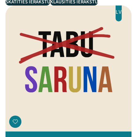
SKATĪTIES IERAKSTU
KLAUSĪTIES IERAKSTU
LV