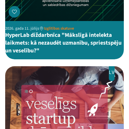
2026. gada 11. jūlijs
Izglītības skatuve
HyperLab diždarbnīca "Mākslīgā intelekta
laikmets: kā nezaudēt uzmanību, spriestspēju
un veselību?"
LV