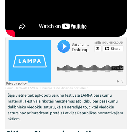
Mana programma
Festivāls
Sarunu festivāls LAMPA
·
Diskusija "Cilvēktiesības bez tabu!"
Šajā vietnē tiek apkopoti Sarunu festivāla LAMPA pasākumu
Programma
materiāli. Festivāla rīkotāji neuzņemas atbildību par pasākumu
dalībnieku viedokļu saturu, kā arī nerediģē to, ciktāl viedokļu
Arhīvs
saturs nav acīmredzami pretējs Latvijas Republikas normatīvajiem
aktiem.
Viņi bija LAMPĀ 2026