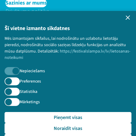
Sazinies ar mums
Privātuma politika
Lietošanas noteikumi un sīkdatņu politika
Bērnu aizsardzības politika
Šī vietne izmanto sīkdatnes
© 2026 Sarunu festivāls LAMPA Visas tiesības
Mēs izmantojam sīkfailus, lai nodrošinātu un uzlabotu lietotāju
paturētas.
pieredzi, nodrošinātu sociālo saziņas līdzekļu funkcijas un analizētu
mūsu datplūsmu. Detalizētāk:
https://festivalslampa.lv/lv/lietosanas-
noteikumi
Nepieciešams
Piesakies jaunumiem!
Preferences
Nepalaid garām aktuālāko informāciju!
Statistika
Mārketings
Pieņemt visas
Pieteikties
Noraidīt visas
🔗 https://festivalslampa.lv/lv/video-arhivs/2772?sp