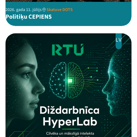
2026. gada 11. jūlijs
Skatuve DOTS
Politiķu CEPIENS
LV