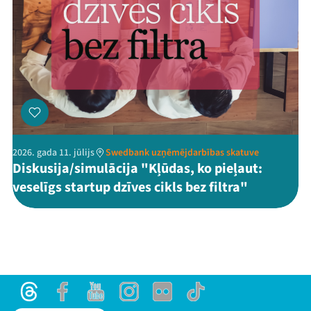
2026. gada 11. jūlijs
Swedbank uzņēmējdarbības skatuve
Diskusija/simulācija "Kļūdas, ko pieļaut:
veselīgs startup dzīves cikls bez filtra"
Threads
Facebook
Youtube
Instagram
Flick
TikTok