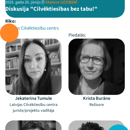
2025. gada 20. jūnijs
Skatuve UZZIBSNĪ
Diskusija "Cilvēktiesības bez tabu!"
Rīko:
Latvijas Cilvēktiesību centrs
Vada:
Piedalās:
Jekaterina Tumule
Krista Burāne
Latvijas Cilvēktiesību centra
Režisore
juriste/projektu vadītāja