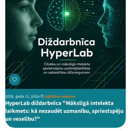
2026. gada 11. jūlijs
Izglītības skatuve
HyperLab diždarbnīca "Mākslīgā intelekta
laikmets: kā nezaudēt uzmanību, spriestspēju
un veselību?"