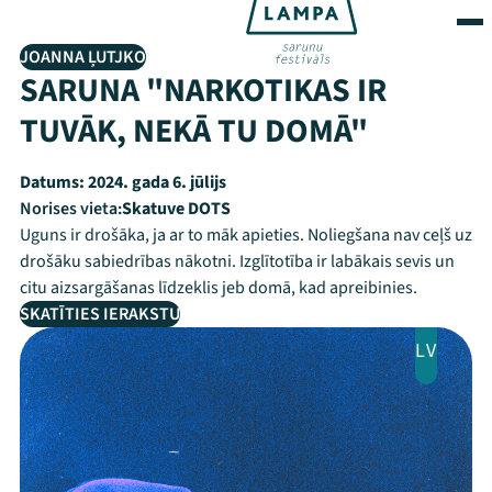
JOANNA ĻUTJKO
SARUNA "NARKOTIKAS IR
TUVĀK, NEKĀ TU DOMĀ"
Datums:
2024. gada 6. jūlijs
Norises vieta:
Skatuve DOTS
Uguns ir drošāka, ja ar to māk apieties. Noliegšana nav ceļš uz
drošāku sabiedrības nākotni. Izglītotība ir labākais sevis un
citu aizsargāšanas līdzeklis jeb domā, kad apreibinies.
SKATĪTIES IERAKSTU
LV