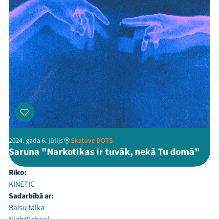
2024. gada 6. jūlijs
Skatuve DOTS
Saruna "Narkotikas ir tuvāk, nekā Tu domā"
Rīko:
KINETIC
Sadarbībā ar:
Balsu talka