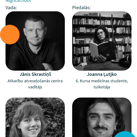
NightSchool
Vada:
Piedalās:
Jānis Skrastiņš
Joanna Ļutjko
Atkarību atveseļošanās centra
6. Kursa medicīnas studente,
vadītājs
tulkotāja