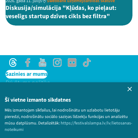
2026. gada 11. jūlijs
Swedbank uzņēmējdarbības skatuve
Diskusija/simulācija "Kļūdas, ko pieļaut:
veselīgs startup dzīves cikls bez filtra"
Threads
Facebook
Youtube
Instagram
Flick
TikTok
Sazinies ar mums
Privātuma politika
Lietošanas noteikumi un sīkdatņu politika
Bērnu aizsardzības politika
Šī vietne izmanto sīkdatnes
© 2026 Sarunu festivāls LAMPA Visas tiesības
Mēs izmantojam sīkfailus, lai nodrošinātu un uzlabotu lietotāju
paturētas.
pieredzi, nodrošinātu sociālo saziņas līdzekļu funkcijas un analizētu
mūsu datplūsmu. Detalizētāk:
https://festivalslampa.lv/lv/lietosanas-
noteikumi