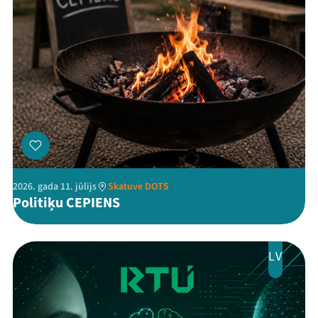
Veikals
Kontakti
2026. gada 11. jūlijs
Skatuve DOTS
Politiķu CEPIENS
Threads
Facebook
Youtube
X
Instagram
Flick
TikTok
LV