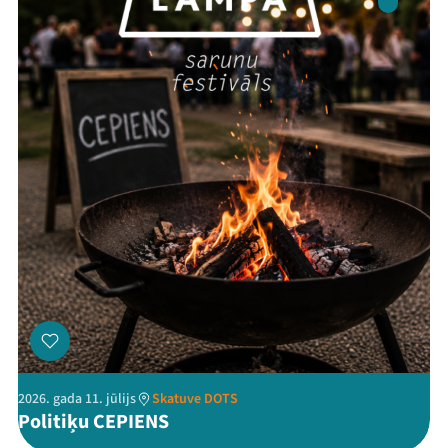
Ziedo
Veikals
Kontakti
Threads
Facebook
Youtube
X
Instagram
Flick
TikTok
2026. gada 11. jūlijs
Skatuve DOTS
Politiķu CEPIENS