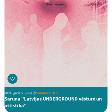
2024. gada 5. jūlijs
Skatuve DOTS
Saruna "Latvijas UNDERGROUND vēsture un
attīstība"