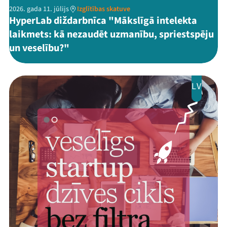
2026. gada 11. jūlijs
Izglītības skatuve
HyperLab diždarbnīca "Mākslīgā intelekta
laikmets: kā nezaudēt uzmanību, spriestspēju
un veselību?"
LV