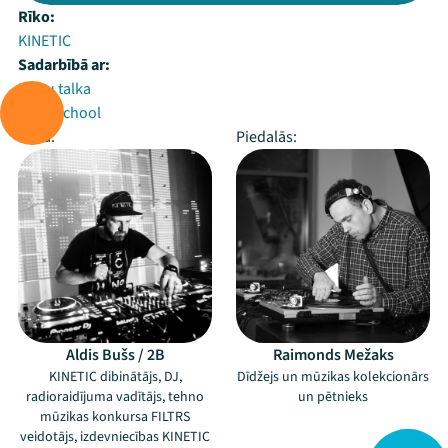
Rīko:
KINETIC
Sadarbībā ar:
Balsu talka
NightSchool
Vada:
Piedalās:
Aldis Bušs / 2B
Raimonds Mežaks
KINETIC dibinātājs, DJ,
Dīdžejs un mūzikas kolekcionārs
radioraidījuma vadītājs, tehno
un pētnieks
mūzikas konkursa FILTRS
veidotājs, izdevniecības KINETIC