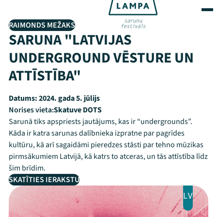
RAIMONDS MEŽAKS
SARUNA "LATVIJAS
UNDERGROUND VĒSTURE UN
ATTĪSTĪBA"
Datums:
2024. gada 5. jūlijs
Norises vieta:
Skatuve DOTS
Sarunā tiks apspriests jautājums, kas ir “undergrounds”.
Kāda ir katra sarunas dalībnieka izpratne par pagrīdes
kultūru, kā arī sagaidāmi pieredzes stāsti par tehno mūzikas
pirmsākumiem Latvijā, kā katrs to atceras, un tās attīstība līdz
šim brīdim.
SKATĪTIES IERAKSTU
LV