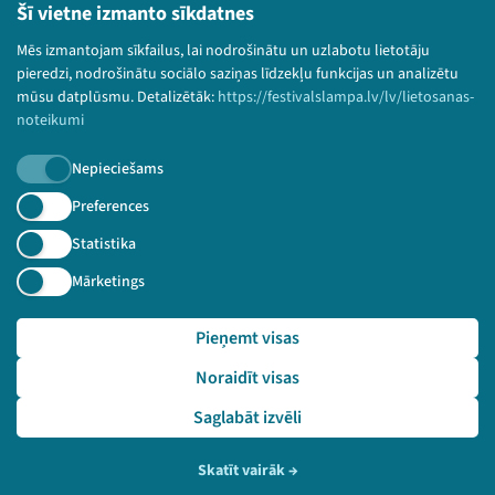
Bērnu aizsardzības politika
Šī vietne izmanto sīkdatnes
© 2026 Sarunu festivāls LAMPA Visas tiesības
Mēs izmantojam sīkfailus, lai nodrošinātu un uzlabotu lietotāju
paturētas.
pieredzi, nodrošinātu sociālo saziņas līdzekļu funkcijas un analizētu
mūsu datplūsmu. Detalizētāk:
https://festivalslampa.lv/lv/lietosanas-
noteikumi
Nepieciešams
Piesakies jaunumiem!
Preferences
Nepalaid garām aktuālāko informāciju!
Statistika
Mārketings
Pieņemt visas
Pieteikties
Noraidīt visas
🔗 https://festivalslampa.lv/lv/video-arhivs/2754?sp
eaker=Raimonds%20Me%C5%BEaks&speaker_id=6278
Saglabāt izvēli
Skatīt vairāk
→