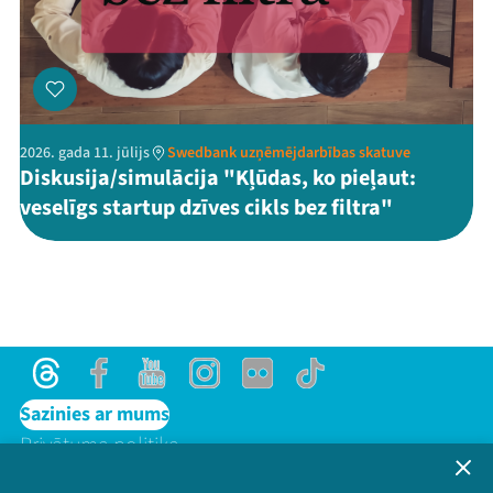
2026. gada 11. jūlijs
Swedbank uzņēmējdarbības skatuve
Diskusija/simulācija "Kļūdas, ko pieļaut:
veselīgs startup dzīves cikls bez filtra"
Threads
Facebook
Youtube
Instagram
Flick
TikTok
Sazinies ar mums
Privātuma politika
Lietošanas noteikumi un sīkdatņu politika