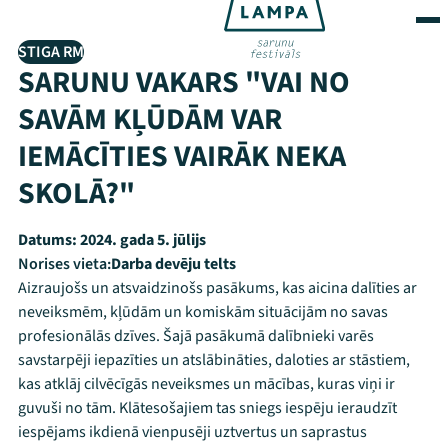
STIGA RM
SARUNU VAKARS "VAI NO
SAVĀM KĻŪDĀM VAR
IEMĀCĪTIES VAIRĀK NEKA
SKOLĀ?"
Datums:
2024. gada 5. jūlijs
Norises vieta:
Darba devēju telts
Aizraujošs un atsvaidzinošs pasākums, kas aicina dalīties ar
neveiksmēm, kļūdām un komiskām situācijām no savas
profesionālās dzīves. Šajā pasākumā dalībnieki varēs
savstarpēji iepazīties un atslābināties, daloties ar stāstiem,
kas atklāj cilvēcīgās neveiksmes un mācības, kuras viņi ir
guvuši no tām. Klātesošajiem tas sniegs iespēju ieraudzīt
iespējams ikdienā vienpusēji uztvertus un saprastus