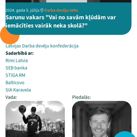
2024. gada 5. jūlijs
Darba devēju telts
Sarunu vakars "Vai no savām kļūdām var
iemācīties vairāk neka skolā?"
Rīko:
Latvijas Darba devēju konfederācija
Sadarbībā ar:
Rimi Latvia
SEB banka
STIGA RM
Balticovo
SIA Karavela
Vada:
Piedalās: