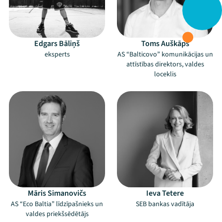
Edgars Bāliņš
Toms Auškāps
eksperts
AS “Balticovo” komunikācijas un
attīstības direktors, valdes
loceklis
Māris Simanovičs
Ieva Tetere
AS “Eco Baltia” līdzīpašnieks un
SEB bankas vadītāja
valdes priekšsēdētājs