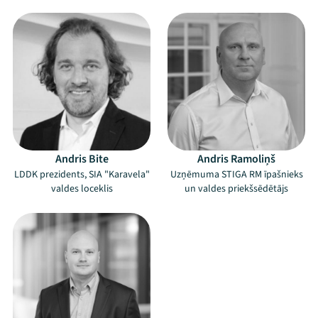
Andris Bite
Andris Ramoliņš
LDDK prezidents, SIA "Karavela"
Uzņēmuma STIGA RM īpašnieks
valdes loceklis
un valdes priekšsēdētājs
Mana programma
Festivāls