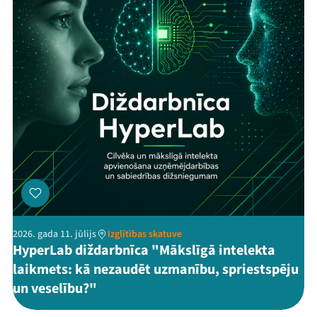
2026. gada 11. jūlijs
Izglītības skatuve
HyperLab diždarbnīca "Mākslīgā intelekta
laikmets: kā nezaudēt uzmanību, spriestspēju
un veselību?"