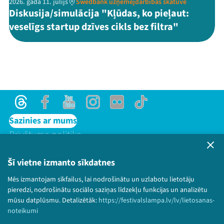
2026. gada 11. jūlijs
Swedbank uzņēmējdarbības skatuve
Diskusija/simulācija "Kļūdas, ko pieļaut:
veselīgs startup dzīves cikls bez filtra"
Threads
Facebook
Youtube
Instagram
Flick
TikTok
Sazinies ar mums
Privātuma politika
Lietošanas noteikumi un sīkdatņu politika
Bērnu aizsardzības politika
Šī vietne izmanto sīkdatnes
© 2026 Sarunu festivāls LAMPA Visas tiesības
Mēs izmantojam sīkfailus, lai nodrošinātu un uzlabotu lietotāju
paturētas.
pieredzi, nodrošinātu sociālo saziņas līdzekļu funkcijas un analizētu
mūsu datplūsmu. Detalizētāk:
https://festivalslampa.lv/lv/lietosanas-
noteikumi