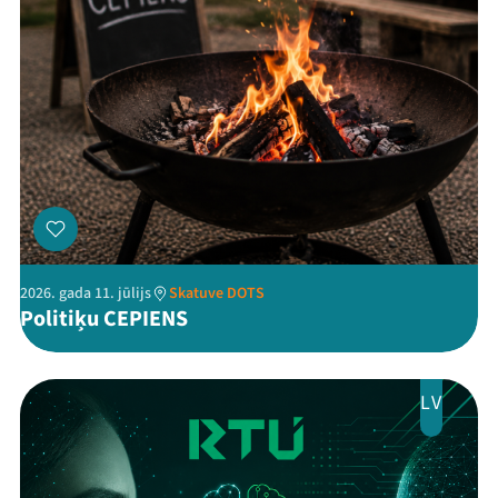
Threads
Facebook
Youtube
X
Instagram
Flick
TikTok
2026. gada 11. jūlijs
Skatuve DOTS
Politiķu CEPIENS
LV