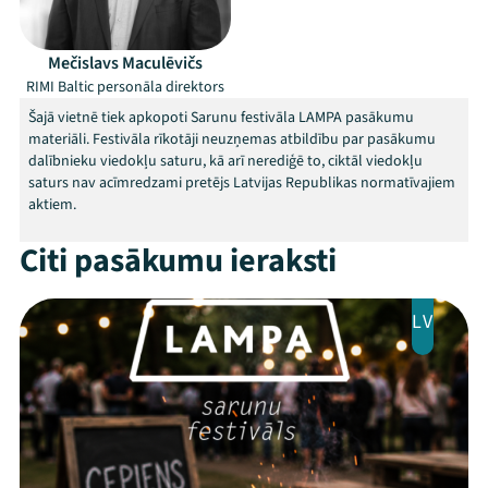
Programma
Arhīvs
Mečislavs Maculēvičs
RIMI Baltic personāla direktors
Viņi bija LAMPĀ 2026
Šajā vietnē tiek apkopoti Sarunu festivāla LAMPA pasākumu
materiāli. Festivāla rīkotāji neuzņemas atbildību par pasākumu
Jaunumi
dalībnieku viedokļu saturu, kā arī nerediģē to, ciktāl viedokļu
saturs nav acīmredzami pretējs Latvijas Republikas normatīvajiem
aktiem.
Ziedo
Citi pasākumu ieraksti
Veikals
Kontakti
LV