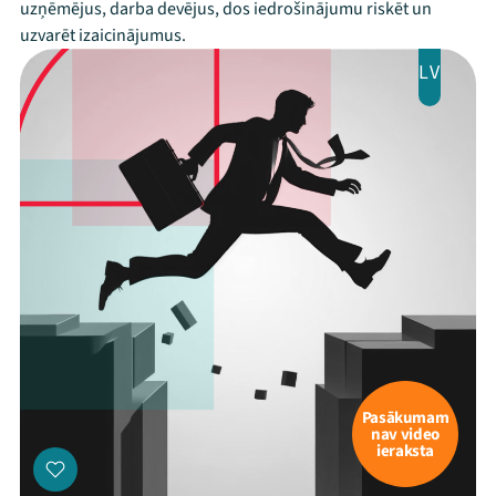
uzņēmējus, darba devējus, dos iedrošinājumu riskēt un
uzvarēt izaicinājumus.
LV
Pasākumam
nav video
ieraksta