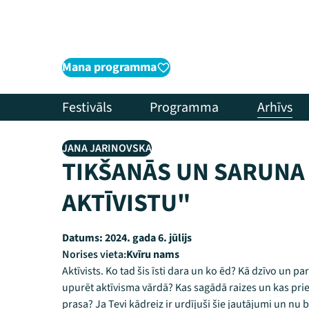
Mana programma
Festivāls
Programma
Arhīvs
JANA JARINOVSKA
TIKŠANĀS UN SARUNA
AKTĪVISTU"
Datums:
2024. gada 6. jūlijs
Norises vieta:
Kvīru nams
Aktīvists. Ko tad šis īsti dara un ko ēd? Kā dzīvo un pa
upurēt aktīvisma vārdā? Kas sagādā raizes un kas priek
prasa? Ja Tevi kādreiz ir urdījuši šie jautājumi un nu