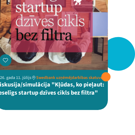
26. gada 11. jūlijs
Swedbank uzņēmējdarbības skatuve
iskusija/simulācija "Kļūdas, ko pieļaut:
eselīgs startup dzīves cikls bez filtra"