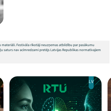
 materiāli. Festivāla rīkotāji neuzņemas atbildību par pasākumu
okļu saturs nav acīmredzami pretējs Latvijas Republikas normatīvajiem
LV