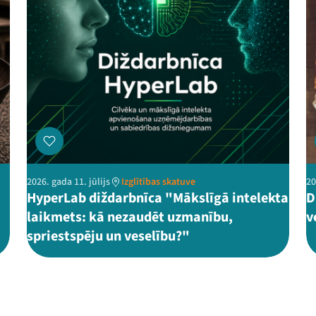
2026. gada 11. jūlijs
Izglītības skatuve
20
HyperLab diždarbnīca "Mākslīgā intelekta
D
laikmets: kā nezaudēt uzmanību,
v
spriestspēju un veselību?"