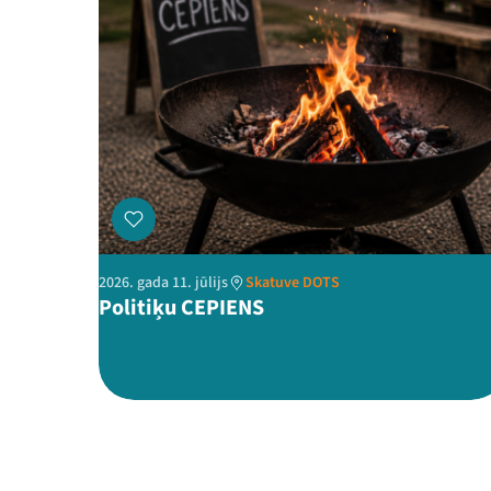
2026. gada 11. jūlijs
Skatuve DOTS
Politiķu CEPIENS