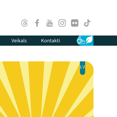
Threads
Facebook
Youtube
Instagram
Flick
TikTok
Veikals
Kontakti
Pieejamība
Ilgtspēja
LV