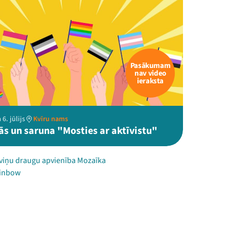
Pasākumam
nav video
ieraksta
6. jūlijs
Kvīru nams
ās un saruna "Mosties ar aktīvistu"
viņu draugu apvienība Mozaīka
ainbow