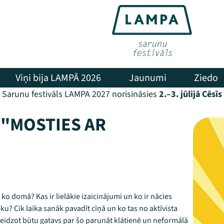
Viņi bija LAMPĀ 2026
Jaunumi
Ziedo
Sarunu festivāls LAMPA 2027 norisināsies
2.–3. jūlijā Cēsīs
 "MOSTIES AR
r ko domā? Kas ir lielākie izaicinājumi un ko ir nācies
u? Cik laika sanāk pavadīt cīņā un ko tas no aktīvista
 beidzot būtu gatavs par šo parunāt klātienē un neformālā