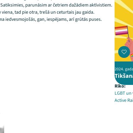
 Satiksimies, parunāsim ar četriem dažādiem aktīvistiem.
 viena, tad pie otra, trešā un ceturtais jau gaida.
sma iedvesmojošās, gan, iespējams, arī grūtās puses.
2024. gada 
Tikšan
Rīko:
LGBT un 
Active R