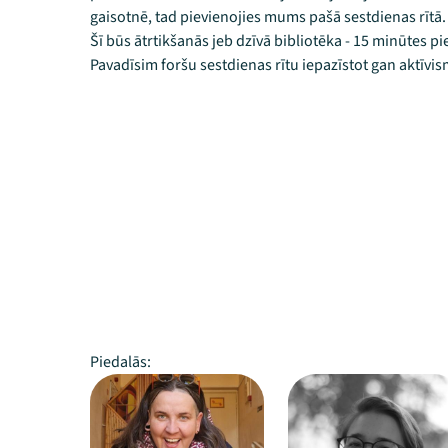
gaisotnē, tad pievienojies mums pašā sestdienas rītā.
Šī būs ātrtikšanās jeb dzīvā bibliotēka - 15 minūtes pie
Pavadīsim foršu sestdienas rītu iepazīstot gan aktīvi
Piedalās: