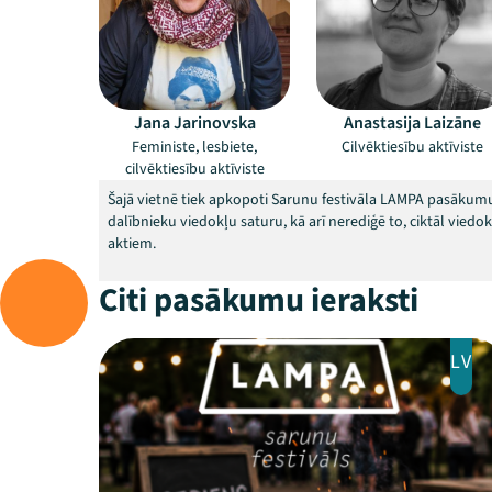
Jana Jarinovska
Anastasija Laizāne
Feministe, lesbiete,
Cilvēktiesību aktīviste
cilvēktiesību aktīviste
Šajā vietnē tiek apkopoti Sarunu festivāla LAMPA pasākumu
dalībnieku viedokļu saturu, kā arī nerediģē to, ciktāl vied
aktiem.
Citi pasākumu ieraksti
LV