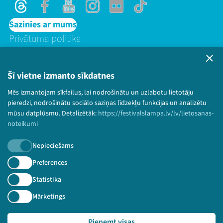
Threads
Facebook
Youtube
Instagram
Flick
TikTok
Sazinies ar mums
Privātuma politika
Lietošanas noteikumi un sīkdatņu politika
Bērnu aizsardzības politika
Šī vietne izmanto sīkdatnes
© 2026 Sarunu festivāls LAMPA Visas tiesības
Mēs izmantojam sīkfailus, lai nodrošinātu un uzlabotu lietotāju
paturētas.
pieredzi, nodrošinātu sociālo saziņas līdzekļu funkcijas un analizētu
mūsu datplūsmu. Detalizētāk:
https://festivalslampa.lv/lv/lietosanas-
noteikumi
Piesakies jaunumiem!
Nepieciešams
Preferences
Nepalaid garām aktuālāko informāciju!
Statistika
Mārketings
Pieteikties
Pieņemt visas