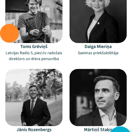
Toms Grēviņš
Daiga Mieriņa
Latvijas Radio 5, pieci.lv radošais
Saeimas priekšsēdētāja
direktors un ētera personība
Jānis Rozenbergs
Mārtiņš Staķis