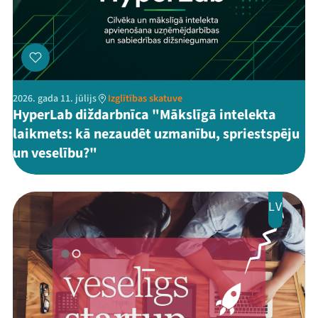
2026. gada 11. jūlijs
Izglītības skatuve
HyperLab diždarbnīca "Mākslīgā intelekta
laikmets: kā nezaudēt uzmanību, spriestspēju
un veselību?"
LV