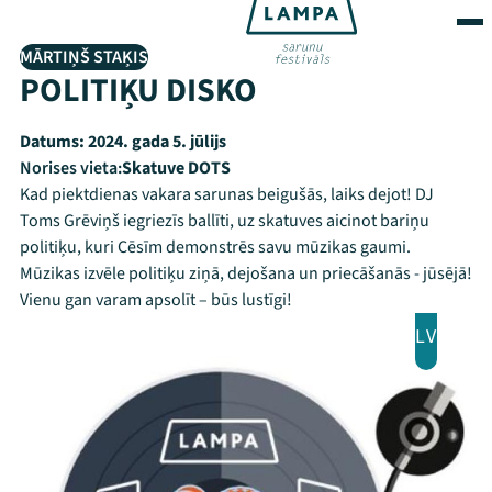
MĀRTIŅŠ STAĶIS
POLITIĶU DISKO
Datums:
2024. gada 5. jūlijs
Norises vieta:
Skatuve DOTS
Kad piektdienas vakara sarunas beigušās, laiks dejot! DJ
Toms Grēviņš iegriezīs ballīti, uz skatuves aicinot bariņu
politiķu, kuri Cēsīm demonstrēs savu mūzikas gaumi.
Mūzikas izvēle politiķu ziņā, dejošana un priecāšanās - jūsējā!
Vienu gan varam apsolīt – būs lustīgi!
LV