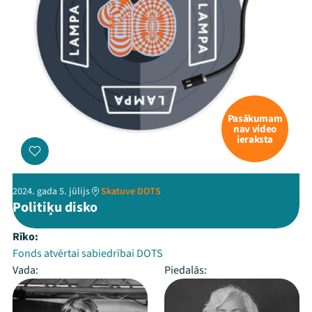
Pasākumam
nav video
ieraksta
2024. gada 5. jūlijs
Skatuve DOTS
Politiķu disko
Rīko:
Fonds atvērtai sabiedrībai DOTS
Vada:
Piedalās: