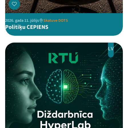
2026. gada 11. jūlijs
Skatuve DOTS
Politiķu CEPIENS
LV
Threads
Facebook
Youtube
X
Instagram
Flick
TikTok