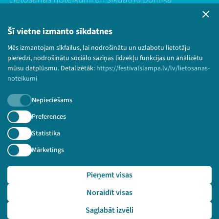
Bērnu aizsardzības politika
© 2026 Sarunu festivāls LAMPA Visas tiesības
Šī vietne izmanto sīkdatnes
paturētas.
Mēs izmantojam sīkfailus, lai nodrošinātu un uzlabotu lietotāju
pieredzi, nodrošinātu sociālo saziņas līdzekļu funkcijas un analizētu
mūsu datplūsmu. Detalizētāk:
https://festivalslampa.lv/lv/lietosanas-
noteikumi
Piesakies jaunumiem!
Nepieciešams
Nepalaid garām aktuālāko informāciju!
Preferences
Statistika
Mārketings
Pieteikties
Pieņemt visas
🔗 https://festivalslampa.lv/lv/video-arhivs/2667?sp
eaker=Vied%C4%81s%20administr%C4%81cijas%20un%20re%C
Noraidīt visas
4%A3ion%C4%81l%C4%81s%20att%C4%ABst%C4%ABbas%20minis
trija&speaker_id=594
Saglabāt izvēli