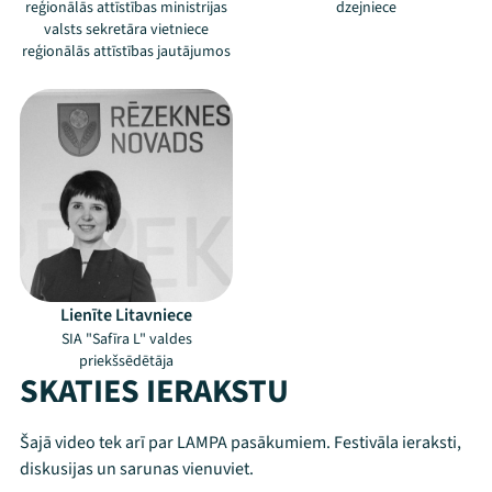
reģionālās attīstības ministrijas
dzejniece
valsts sekretāra vietniece
reģionālās attīstības jautājumos
Mana programma
Festivāls
Lienīte Litavniece
SIA "Safīra L" valdes
Programma
priekšsēdētāja
SKATIES IERAKSTU
Arhīvs
Šajā video tek arī par LAMPA pasākumiem. Festivāla ieraksti,
Viņi bija LAMPĀ 2026
diskusijas un sarunas vienuviet.