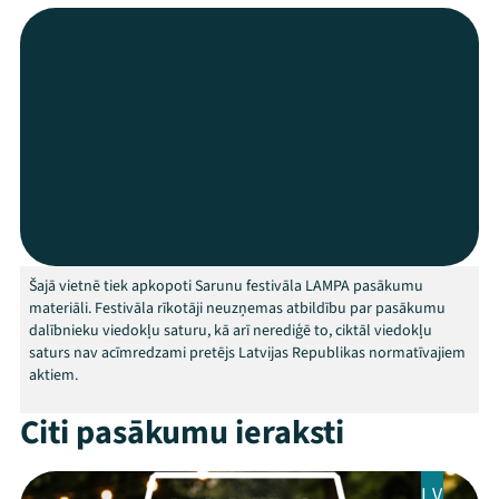
Jaunumi
Ziedo
Veikals
Kontakti
Šajā vietnē tiek apkopoti Sarunu festivāla LAMPA pasākumu
materiāli. Festivāla rīkotāji neuzņemas atbildību par pasākumu
dalībnieku viedokļu saturu, kā arī nerediģē to, ciktāl viedokļu
saturs nav acīmredzami pretējs Latvijas Republikas normatīvajiem
aktiem.
Citi pasākumu ieraksti
Threads
Facebook
Youtube
X
Instagram
Flick
TikTok
LV