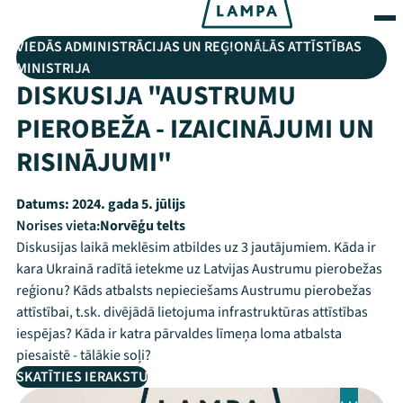
VIEDĀS ADMINISTRĀCIJAS UN REĢIONĀLĀS ATTĪSTĪBAS
MINISTRIJA
DISKUSIJA "AUSTRUMU
PIEROBEŽA - IZAICINĀJUMI UN
RISINĀJUMI"
Datums:
2024. gada 5. jūlijs
Norises vieta:
Norvēģu telts
Diskusijas laikā meklēsim atbildes uz 3 jautājumiem. Kāda ir
kara Ukrainā radītā ietekme uz Latvijas Austrumu pierobežas
reģionu? Kāds atbalsts nepieciešams Austrumu pierobežas
attīstībai, t.sk. divējādā lietojuma infrastruktūras attīstības
iespējas? Kāda ir katra pārvaldes līmeņa loma atbalsta
piesaistē - tālākie soļi?
SKATĪTIES IERAKSTU