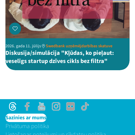
2026. gada 11. jūlijs
Swedbank uzņēmējdarbības skatuve
Diskusija/simulācija "Kļūdas, ko pieļaut:
veselīgs startup dzīves cikls bez filtra"
Threads
Facebook
Youtube
Instagram
Flick
TikTok
Sazinies ar mums
Privātuma politika
Lietošanas noteikumi un sīkdatņu politika