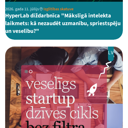
2026. gada 11. jūlijs
Izglītības skatuve
HyperLab diždarbnīca "Mākslīgā intelekta
laikmets: kā nezaudēt uzmanību, spriestspēju
un veselību?"
LV