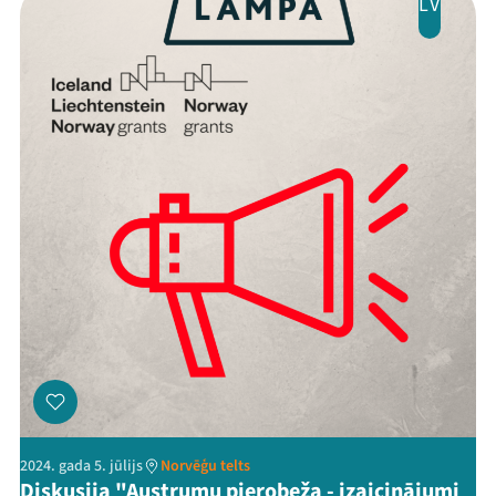
LV
2024. gada 5. jūlijs
Norvēģu telts
Diskusija "Austrumu pierobeža - izaicinājumi