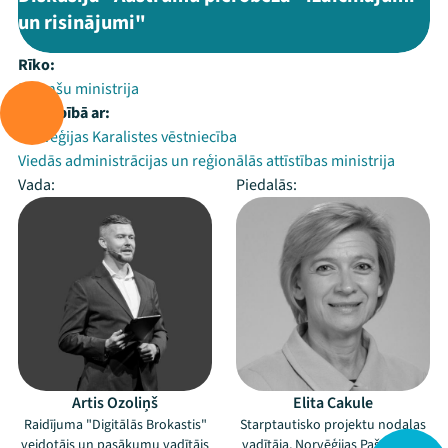
un risinājumi"
Rīko:
Finanšu ministrija
Sadarbībā ar:
Norvēģijas Karalistes vēstniecība
Viedās administrācijas un reģionālās attīstības ministrija
Vada:
Piedalās:
Artis Ozoliņš
Elita Cakule
Raidījuma "Digitālās Brokastis"
Starptautisko projektu nodaļas
veidotājs un pasākumu vadītājs
vadītāja, Norvēģijas Pašvaldību