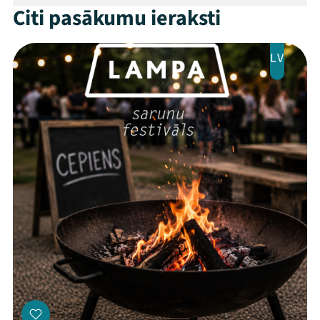
Citi pasākumu ieraksti
LV
Threads
Facebook
Youtube
X
Instagram
Flick
TikTok