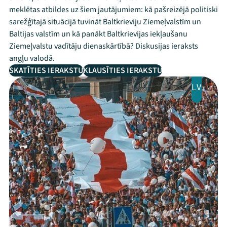
meklētas atbildes uz šiem jautājumiem: kā pašreizējā politiski
sarežģītajā situācijā tuvināt Baltkrieviju Ziemeļvalstīm un
Baltijas valstīm un kā panākt Baltkrievijas iekļaušanu
Ziemeļvalstu vadītāju dienaskārtībā? Diskusijas ieraksts
angļu valodā.
SKATĪTIES IERAKSTU
KLAUSĪTIES IERAKSTU
LV