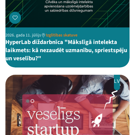
2026. gada 11. jūlijs
Izglītības skatuve
HyperLab diždarbnīca "Mākslīgā intelekta
laikmets: kā nezaudēt uzmanību, spriestspēju
un veselību?"
LV