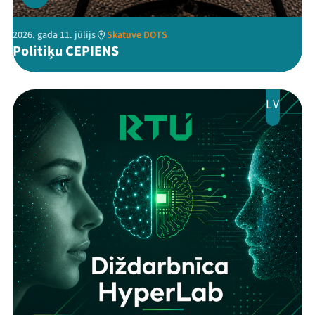
2026. gada 11. jūlijs
Skatuve DOTS
Politiķu CEPIENS
LV