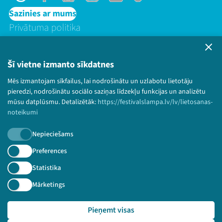
Threads
Facebook
Youtube
Instagram
Flick
TikTok
Sazinies ar mums
Privātuma politika
Lietošanas noteikumi un sīkdatņu politika
Bērnu aizsardzības politika
Šī vietne izmanto sīkdatnes
© 2026 Sarunu festivāls LAMPA Visas tiesības
paturētas.
Mēs izmantojam sīkfailus, lai nodrošinātu un uzlabotu lietotāju
pieredzi, nodrošinātu sociālo saziņas līdzekļu funkcijas un analizētu
mūsu datplūsmu. Detalizētāk:
https://festivalslampa.lv/lv/lietosanas-
noteikumi
Piesakies jaunumiem!
Nepieciešams
Preferences
Nepalaid garām aktuālāko informāciju!
Statistika
Mārketings
Pieteikties
Pieņemt visas
🔗 https://festivalslampa.lv/lv/video-arhivs/2661?sp