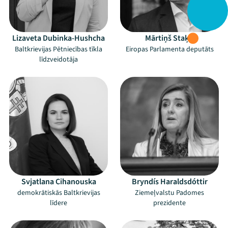
Lizaveta Dubinka-Hushcha
Mārtiņš Staķis
Baltkrievijas Pētniecības tīkla
Eiropas Parlamenta deputāts
līdzveidotāja
Svjatlana Cihanouska
Bryndís Haraldsdóttir
demokrātiskās Baltkrievijas
Ziemeļvalstu Padomes
līdere
prezidente