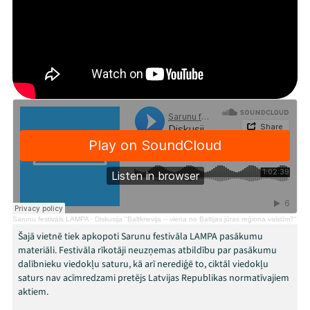
Mana programma
Festivāls
Programma
Arhīvs
Viņi bija LAMPĀ 2026
Jaunumi
Ziedo
Sarunu festivāls LAMPA
·
Diskusija "Baltkrievija – viena no Baltijas jūras reģiona valstīm?"
Šajā vietnē tiek apkopoti Sarunu festivāla LAMPA pasākumu
Veikals
materiāli. Festivāla rīkotāji neuzņemas atbildību par pasākumu
dalībnieku viedokļu saturu, kā arī nerediģē to, ciktāl viedokļu
saturs nav acīmredzami pretējs Latvijas Republikas normatīvajiem
Kontakti
aktiem.