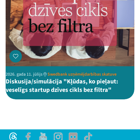
2026. gada 11. jūlijs
Swedbank uzņēmējdarbības skatuve
Diskusija/simulācija "Kļūdas, ko pieļaut:
veselīgs startup dzīves cikls bez filtra"