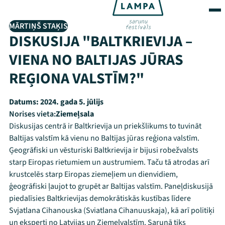
MĀRTIŅŠ STAĶIS
DISKUSIJA "BALTKRIEVIJA –
VIENA NO BALTIJAS JŪRAS
REĢIONA VALSTĪM?"
Datums:
2024. gada 5. jūlijs
Norises vieta:
Ziemeļsala
Diskusijas centrā ir Baltkrievija un priekšlikums to tuvināt
Baltijas valstīm kā vienu no Baltijas jūras reģiona valstīm.
Ģeogrāfiski un vēsturiski Baltkrievija ir bijusi robežvalsts
starp Eiropas rietumiem un austrumiem. Taču tā atrodas arī
krustcelēs starp Eiropas ziemeļiem un dienvidiem,
ģeogrāfiski ļaujot to grupēt ar Baltijas valstīm. Paneļdiskusijā
piedalīsies Baltkrievijas demokrātiskās kustības līdere
Svjatlana Cihanouska (Sviatlana Cihanuuskaja), kā arī politiķi
un eksperti no Latvijas un Ziemeļvalstīm. Sarunā tiks