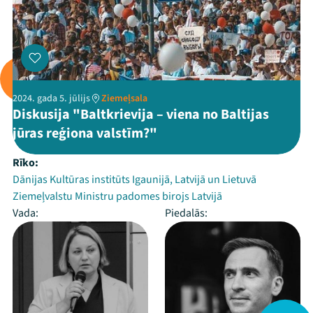
2024. gada 5. jūlijs
Ziemeļsala
Diskusija "Baltkrievija – viena no Baltijas
jūras reģiona valstīm?"
Rīko:
Dānijas Kultūras institūts Igaunijā, Latvijā un Lietuvā
Ziemeļvalstu Ministru padomes birojs Latvijā
Vada:
Piedalās: