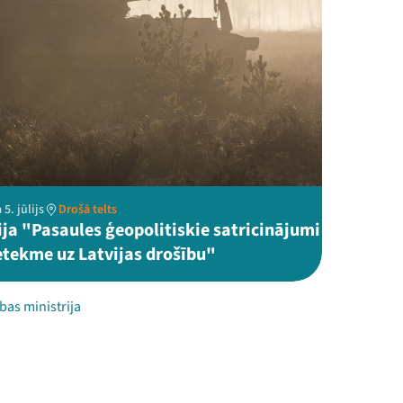
5. jūlijs
Drošā telts
ija "Pasaules ģeopolitiskie satricinājumi
ietekme uz Latvijas drošību"
bas ministrija