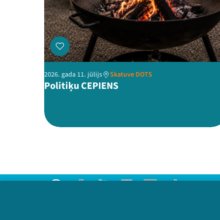
2026. gada 11. jūlijs
Skatuve DOTS
Politiķu CEPIENS
Threads
Facebook
Youtube
Instagram
Flick
TikTok
Sazinies ar mums
Privātuma politika