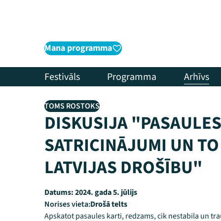
Mana programma
Festivāls
Programma
Arhīvs
TOMS ROSTOKS
DISKUSIJA "PASAULES
SATRICINĀJUMI UN TO
LATVIJAS DROŠĪBU"
Datums:
2024. gada 5. jūlijs
Norises vieta:
Drošā telts
Apskatot pasaules karti, redzams, cik nestabila un tr