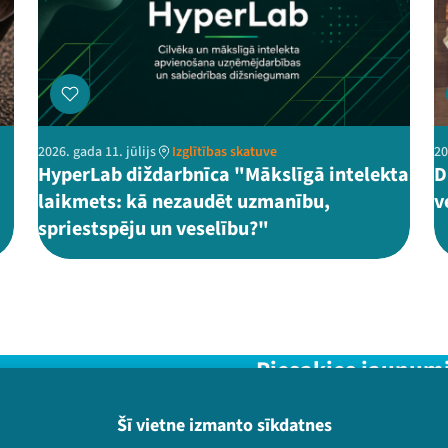
2026. gada 11. jūlijs
Izglītības skatuve
20
HyperLab diždarbnīca "Mākslīgā intelekta
D
laikmets: kā nezaudēt uzmanību,
v
spriestspēju un veselību?"
Piesakies jaunum
Nepalaid garām aktuālāko in
Šī vietne izmanto sīkdatnes