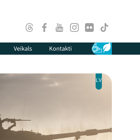
Threads
Facebook
Youtube
Instagram
Flick
TikTok
Veikals
Kontakti
Pieejamība
Ilgtspēja
LV