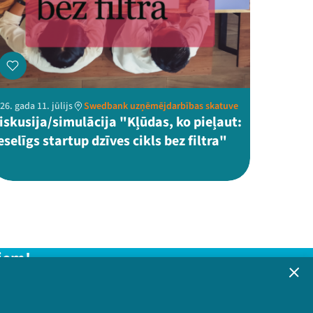
26. gada 11. jūlijs
Swedbank uzņēmējdarbības skatuve
iskusija/simulācija "Kļūdas, ko pieļaut:
eselīgs startup dzīves cikls bez filtra"
iem!
formāciju!