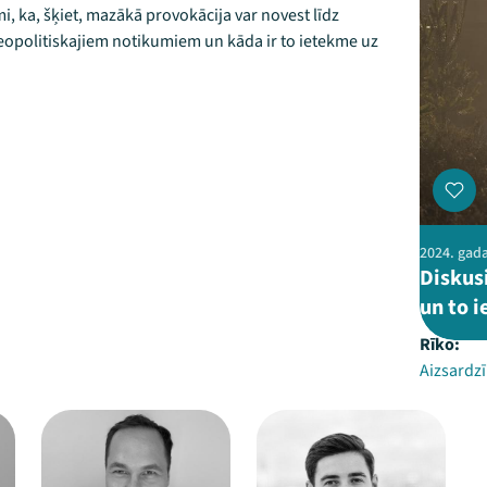
mi, ka, šķiet, mazākā provokācija var novest līdz
ģeopolitiskajiem notikumiem un kāda ir to ietekme uz
2024. gada 
Diskus
un to 
Rīko:
Aizsardzī