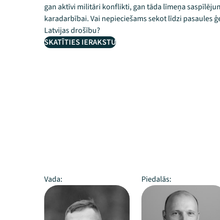
gan aktīvi militāri konflikti, gan tāda līmeņa saspīlēju
karadarbībai. Vai nepieciešams sekot līdzi pasaules 
Latvijas drošību?
SKATĪTIES IERAKSTU
Vada:
Piedalās: