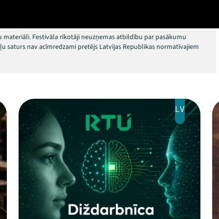
 materiāli. Festivāla rīkotāji neuzņemas atbildību par pasākumu
okļu saturs nav acīmredzami pretējs Latvijas Republikas normatīvajiem
LV