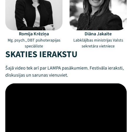
Romija Krēziņa
Diāna Jakaite
Mg. psych., DBT psihoterapijas
Labklājības ministrijas Valsts
speciāliste
sekretāra vietniece
SKATIES IERAKSTU
Šajā video tek arī par LAMPA pasākumiem. Festivāla ieraksti,
diskusijas un sarunas vienuviet.
Mana programma
Festivāls
Programma