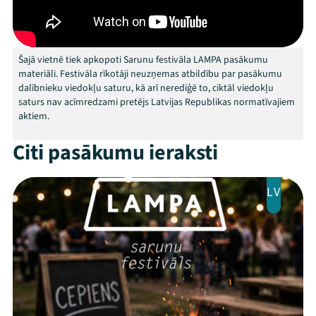
Arhīvs
Viņi bija LAMPĀ 2026
Šajā vietnē tiek apkopoti Sarunu festivāla LAMPA pasākumu
materiāli. Festivāla rīkotāji neuzņemas atbildību par pasākumu
dalībnieku viedokļu saturu, kā arī nerediģē to, ciktāl viedokļu
Jaunumi
saturs nav acīmredzami pretējs Latvijas Republikas normatīvajiem
aktiem.
Ziedo
Citi pasākumu ieraksti
Veikals
Kontakti
LV