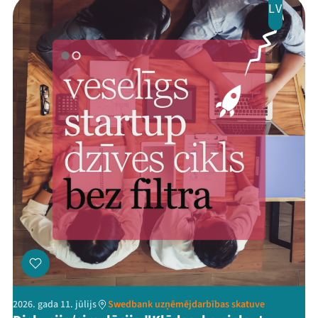
LV
2026. gada 11. jūlijs
Swedbank uzņēmējdarbības skatuve