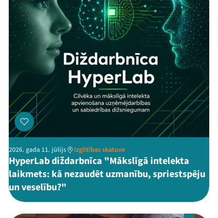
2026. gada 11. jūlijs
Izglītības skatuve
HyperLab diždarbnīca "Mākslīgā intelekta
laikmets: kā nezaudēt uzmanību, spriestspēju
un veselību?"