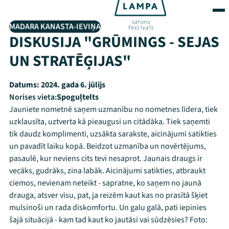
MADARA KANASTA-IEVIŅA
DISKUSIJA "GRŪMINGS - SEJAS
UN STRATĒĢIJAS"
Datums:
2024. gada 6. jūlijs
Norises vieta:
Spoguļtelts
Jauniete nometnē saņem uzmanību no nometnes līdera, tiek
uzklausīta, uztverta kā pieaugusi un citādāka. Tiek saņemti
tik daudz komplimenti, uzsākta sarakste, aicinājumi satikties
un pavadīt laiku kopā. Beidzot uzmanība un novērtējums,
pasaulē, kur neviens cits tevi nesaprot. Jaunais draugs ir
vecāks, gudrāks, zina labāk. Aicinājumi satikties, atbraukt
ciemos, nevienam neteikt - sapratne, ko saņem no jaunā
drauga, atsver visu, pat, ja reizēm kaut kas no prasītā šķiet
mulsinoši un rada diskomfortu. Un galu galā, pati iepinies
šajā situācijā - kam tad kaut ko jautāsi vai sūdzēsies? Foto: