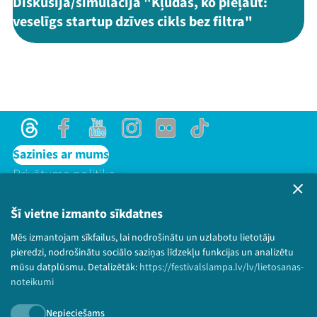
Diskusija/simulācija "Kļūdas, ko pieļaut:
veselīgs startup dzīves cikls bez filtra"
Threads
Facebook
Youtube
Instagram
Flick
TikTok
Sazinies ar mums
Privātuma politika
Lietošanas noteikumi un sīkdatņu politika
Bērnu aizsardzības politika
Šī vietne izmanto sīkdatnes
© 2026 Sarunu festivāls LAMPA Visas tiesības
Mēs izmantojam sīkfailus, lai nodrošinātu un uzlabotu lietotāju
paturētas.
pieredzi, nodrošinātu sociālo saziņas līdzekļu funkcijas un analizētu
mūsu datplūsmu. Detalizētāk:
https://festivalslampa.lv/lv/lietosanas-
noteikumi
Nepieciešams