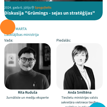
2024. gada 6. jūlijs
Spoguļtelts
Diskusija "Grūmings - sejas un stratēģijas"
Rīko:
Centrs MARTA
Labklājības ministrija
Vada:
Piedalās:
Rita Ruduša
Anda Smiltēna
žurnāliste un mediju eksperte
Tieslietu ministrijas valsts
sekretāra vietniece tiesību