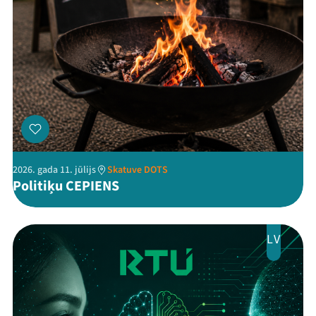
Threads
Facebook
Youtube
X
Instagram
Flick
TikTok
2026. gada 11. jūlijs
Skatuve DOTS
Politiķu CEPIENS
LV