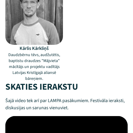
Kārlis Kārkliņš
Daudzbērnu tēvs, audžutētis,
baptistu draudzes "Mājvieta"
mācītājs un projektu vadītājs
Latvijas Kristīgajā aliansē
bāreņiem.
SKATIES IERAKSTU
Šajā video tek arī par LAMPA pasākumiem. Festivāla ieraksti,
diskusijas un sarunas vienuviet.
Mana programma