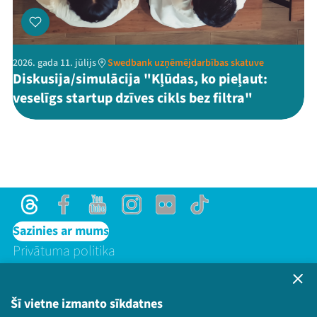
2026. gada 11. jūlijs
Swedbank uzņēmējdarbības skatuve
Diskusija/simulācija "Kļūdas, ko pieļaut:
veselīgs startup dzīves cikls bez filtra"
Threads
Facebook
Youtube
Instagram
Flick
TikTok
Sazinies ar mums
Privātuma politika
Lietošanas noteikumi un sīkdatņu politika
Bērnu aizsardzības politika
Šī vietne izmanto sīkdatnes
© 2026 Sarunu festivāls LAMPA Visas tiesības