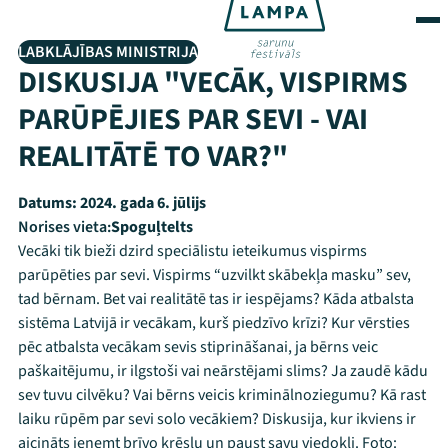
LABKLĀJĪBAS MINISTRIJA
DISKUSIJA "VECĀK, VISPIRMS
PARŪPĒJIES PAR SEVI - VAI
REALITĀTĒ TO VAR?"
Datums:
2024. gada 6. jūlijs
Norises vieta:
Spoguļtelts
Vecāki tik bieži dzird speciālistu ieteikumus vispirms
parūpēties par sevi. Vispirms “uzvilkt skābekļa masku” sev,
tad bērnam. Bet vai realitātē tas ir iespējams? Kāda atbalsta
sistēma Latvijā ir vecākam, kurš piedzīvo krīzi? Kur vērsties
pēc atbalsta vecākam sevis stiprināšanai, ja bērns veic
paškaitējumu, ir ilgstoši vai neārstējami slims? Ja zaudē kādu
sev tuvu cilvēku? Vai bērns veicis kriminālnoziegumu? Kā rast
laiku rūpēm par sevi solo vecākiem? Diskusija, kur ikviens ir
aicināts ieņemt brīvo krēslu un paust savu viedokli. Foto: