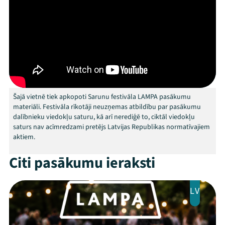
Festivāls
Programma
Arhīvs
Viņi bija LAMPĀ 2026
Šajā vietnē tiek apkopoti Sarunu festivāla LAMPA pasākumu
Jaunumi
materiāli. Festivāla rīkotāji neuzņemas atbildību par pasākumu
dalībnieku viedokļu saturu, kā arī nerediģē to, ciktāl viedokļu
Ziedo
saturs nav acīmredzami pretējs Latvijas Republikas normatīvajiem
aktiem.
Veikals
Citi pasākumu ieraksti
Kontakti
LV