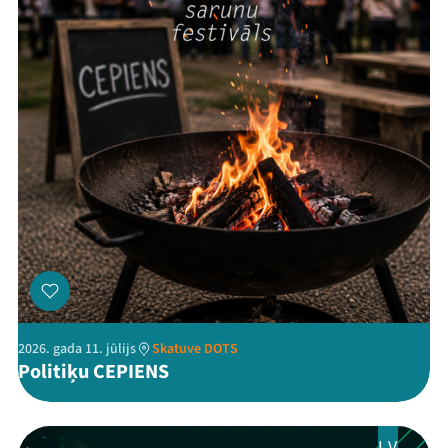
Threads
Facebook
Youtube
X
Instagram
Flick
TikTok
2026. gada 11. jūlijs
Skatuve DOTS
Politiķu CEPIENS
LV