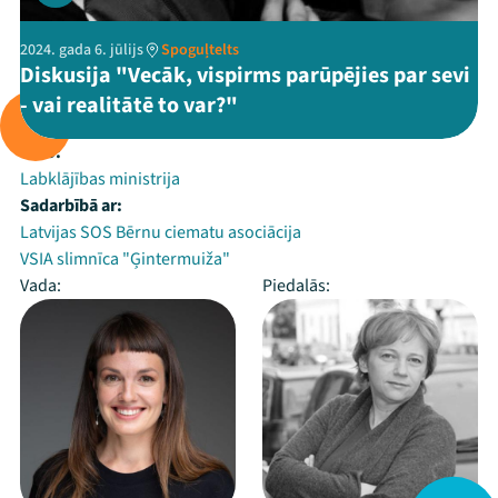
2024. gada 6. jūlijs
Spoguļtelts
Diskusija "Vecāk, vispirms parūpējies par sevi
- vai realitātē to var?"
Rīko:
Labklājības ministrija
Sadarbībā ar:
Latvijas SOS Bērnu ciematu asociācija
VSIA slimnīca "Ģintermuiža"
Vada:
Piedalās: