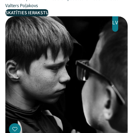
Valters Poļakovs
SKATĪTIES IERAKSTU
LV